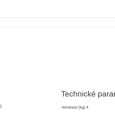
Technické para
ů
hmotnost (kg)
4