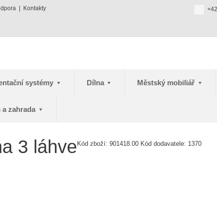
odpora
Kontakty
+42
entační systémy
Dílna
Městský mobiliář
 a zahrada
a 3 láhve
Kód zboží:
901418.00
Kód dodavatele:
1370