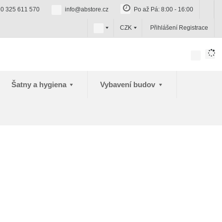
0 325 611 570
info@abstore.cz
Po až Pá: 8:00 - 16:00
c
CZK
Přihlášení
Registrace
z
Šatny a hygiena
Vybavení budov