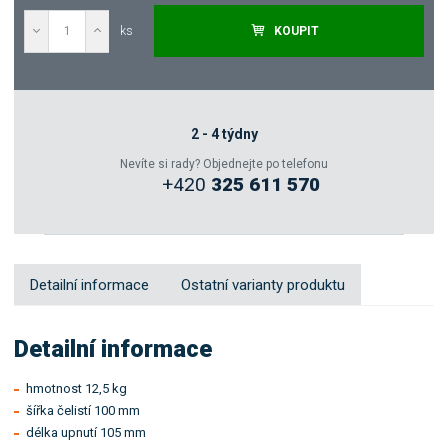
ks
KOUPIT
Poptat
Zeptejte se odborníka
2 - 4 týdny
Nevíte si rady? Objednejte po telefonu
+420
325 611 570
Sdílet
Detailní informace
Ostatní varianty produktu
Detailní informace
hmotnost 12,5 kg
šířka čelistí 100 mm
délka upnutí 105 mm