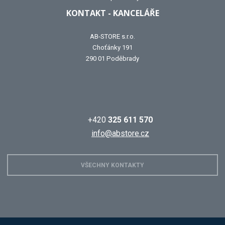
KONTAKT - KANCELÁŘE
AB-STORE s.r.o.
Choťánky 191
290 01 Poděbrady
+420
325 611 570
info@abstore.cz
VŠECHNY KONTAKTY