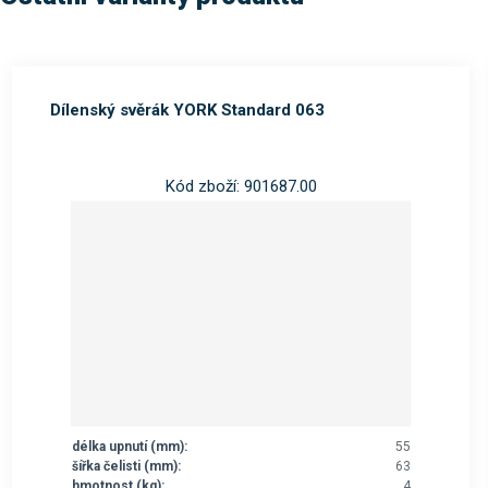
Dílenský svěrák YORK Standard 063
Kód zboží: 901687.00
délka upnutí (mm):
55
šířka čelisti (mm):
63
hmotnost (kg):
4