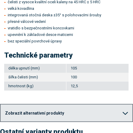
čelisti z vysoce kvalitní oceli kaleny na 45 HRC ± 5 HRC
velká kovadlina
integrovaná otočná deska ±35° s polohovacími šrouby
přesné válcové vedení
vratidlo s bezpečnostními koncovkami
upevnění k základové desce maticemi
bez speciální povrchové úpravy
Technické parametry
délka upnutí (mm)
105
šířka čelisti (mm)
100
hmotnost (kg)
12,5
Zobrazit alternativní produkty
Ostatní varianty produktu