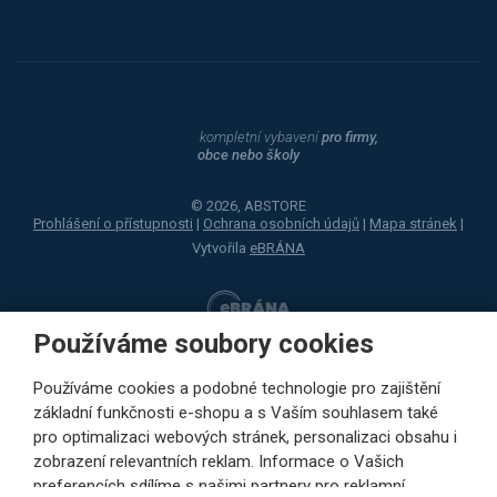
kompletní vybavení
pro firmy,
obce nebo školy
© 2026, ABSTORE
Prohlášení o přístupnosti
|
Ochrana osobních údajů
|
Mapa stránek
|
Vytvořila
eBRÁNA
Používáme soubory cookies
Používáme cookies a podobné technologie pro zajištění
základní funkčnosti e-shopu a s Vaším souhlasem také
pro optimalizaci webových stránek, personalizaci obsahu i
zobrazení relevantních reklam. Informace o Vašich
preferencích sdílíme s našimi partnery pro reklamní,