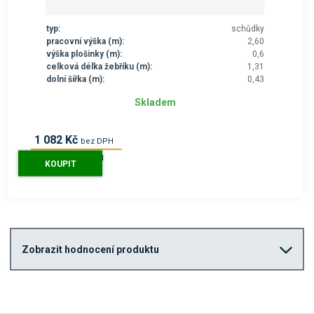
typ:
schůdky
pracovní výška (m):
2,60
výška plošinky (m):
0,6
celková délka žebříku (m):
1,31
dolní šířka (m):
0,43
Skladem
1 082 Kč
bez DPH
1 309 Kč
s DPH
KOUPIT
Zobrazit hodnocení produktu