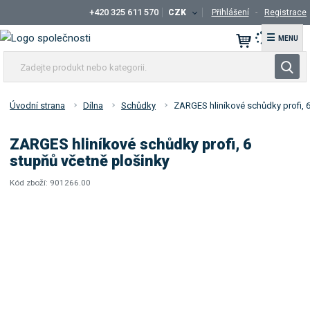
+420 325 611 570
CZK
Přihlášení
Registrace
☰
Z
V
a
y
d
h
e
Úvodní strana
Dílna
Schůdky
ZARGES hliníkové schůdky profi, 6
l
j
t
e
ZARGES hliníkové schůdky profi, 6
e
d
stupňů včetně plošinky
p
a
r
Kód zboží:
901266.00
t
K
K
o
ó
ó
d
d
d
u
v
d
k
ý
o
t
r
d
o
a
n
b
v
e
c
a
b
e
t