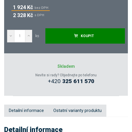
1 924 Kč
bez DPH
2 328 Kč
s DPH
ks
KOUPIT
Poptat
Zeptejte se odborníka
Skladem
Nevíte si rady? Objednejte po telefonu
+420
325 611 570
Sdílet
Detailní informace
Ostatní varianty produktu
Detailní informace