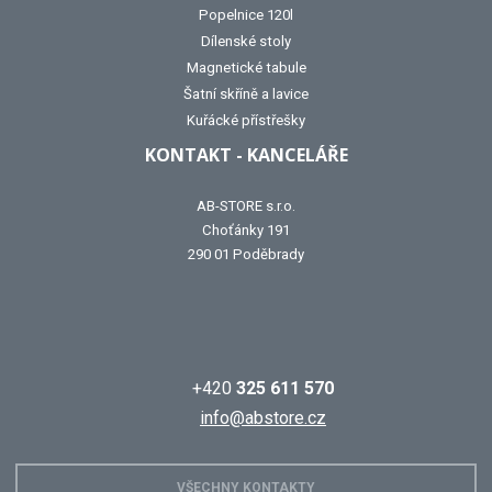
Popelnice 120l
Dílenské stoly
Magnetické tabule
Šatní skříně a lavice
Kuřácké přístřešky
KONTAKT - KANCELÁŘE
AB-STORE s.r.o.
Choťánky 191
290 01 Poděbrady
+420
325 611 570
info@abstore.cz
VŠECHNY KONTAKTY