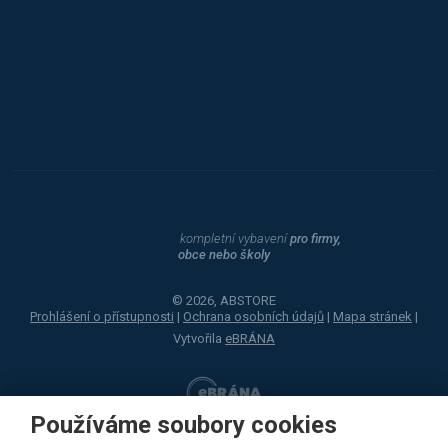
Procity
Dahle
kompletní vybavení
pro firmy,
obce nebo školy
© 2026, ABSTORE
Prohlášení o přístupnosti
|
Ochrana osobních údajů
|
Mapa stránek
|
Vytvořila
eBRÁNA
Používáme soubory cookies