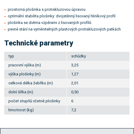
prostorná plošinka s protiskluzovou úpravou
optimální stabilita plošinky: dvojstěnný lisovaný hliníkový profil
plošinka se dvěma vzpěrami z lisovaných profilů
pevné stání na vyměnitelných plastových protiskluzových patkách
Technické parametry
typ
schůdky
pracovní výška (m)
3,25
výška plošinky (m)
1,27
celková délka žebříku (m)
2,01
dolní šířka (m)
0,50
počet stupňů včetně plošinky
6
hmotnost (kg)
7,2