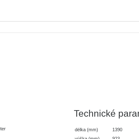
Technické para
ter
délka (mm)
1390
výška (mm)
923