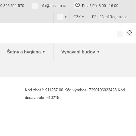
0 325 611 570
info@abstore.cz
Po až Pá: 8:00 - 16:00
c
CZK
Přihlášení
Registrace
z
Šatny a hygiena
Vybavení budov
Kód zboží:
911257.00
Kód výrobce:
7290106923423
Kód
dodavatele:
610215