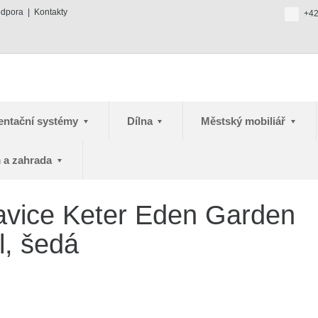
odpora
Kontakty
+42
entační systémy
Dílna
Městský mobiliář
 a zahrada
avice Keter Eden Garden
l, šedá