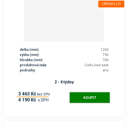
ZÁRUKA 5 LET
délka (mm):
1200
výška (mm):
790
hloubka (mm):
700
produktová řada:
Corfu love seat
područky:
ano
2 - 4 týdny
3 463 Kč
bez DPH
KOUPIT
4 190 Kč
s DPH