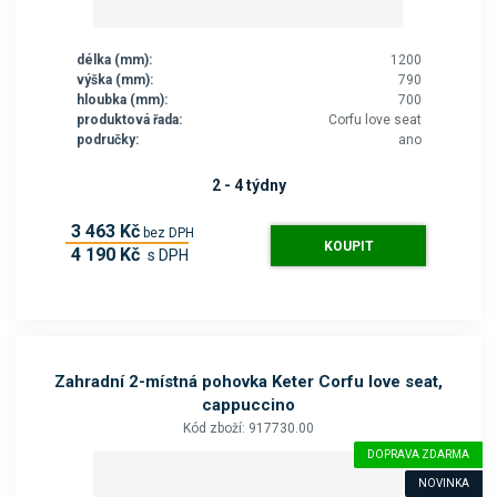
délka (mm):
1200
výška (mm):
790
hloubka (mm):
700
produktová řada:
Corfu love seat
područky:
ano
2 - 4 týdny
3 463 Kč
bez DPH
KOUPIT
4 190 Kč
s DPH
Zahradní 2-místná pohovka Keter Corfu love seat,
cappuccino
Kód zboží: 917730.00
DOPRAVA ZDARMA
NOVINKA