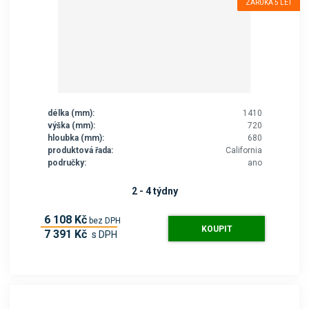
ZÁRUKA 5 LET
délka (mm):
1410
výška (mm):
720
hloubka (mm):
680
produktová řada:
California
područky:
ano
2 - 4 týdny
6 108 Kč
bez DPH
KOUPIT
7 391 Kč
s DPH