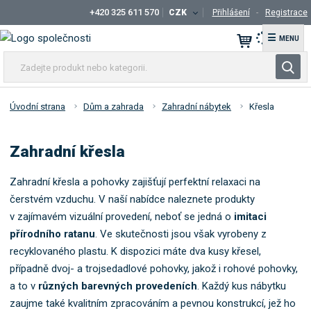
+420 325 611 570
CZK
Přihlášení
Registrace
☰
Z
V
a
y
d
h
e
Úvodní strana
Dům a zahrada
Zahradní nábytek
Křesla
l
j
t
e
Zahradní křesla
e
d
p
a
r
Zahradní křesla a pohovky zajišťují perfektní relaxaci na
t
o
čerstvém vzduchu. V naší nabídce naleznete produkty
d
v zajímavém vizuální provedení, neboť se jedná o
imitaci
u
přírodního ratanu
. Ve skutečnosti jsou však vyrobeny z
k
recyklovaného plastu. K dispozici máte dva kusy křesel,
t
případně dvoj- a trojsedadlové pohovky, jakož i rohové pohovky,
n
a to v
různých barevných provedeních
. Každý kus nábytku
e
zaujme také kvalitním zpracováním a pevnou konstrukcí, jež ho
b