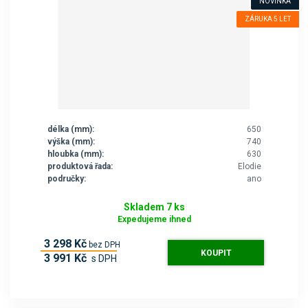
NOVINKA
ZÁRUKA 5 LET
délka (mm):
650
výška (mm):
740
hloubka (mm):
630
produktová řada:
Elodie
područky:
ano
Skladem 7 ks
Expedujeme ihned
3 298 Kč
bez DPH
KOUPIT
3 991 Kč
s DPH