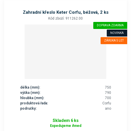
Zahradní křeslo Keter Corfu, béžová, 2 ks
Kód zboží: 911262.00
DOPRAVA ZDARMA
NOVINKA
ZÁRUKA 5 LET
délka (mm):
750
výška (mm):
790
hloubka (mm):
700
produktová řada:
Corfu
područky:
ano
Skladem 6 ks
Expedujeme ihned