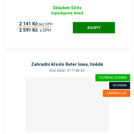
Skladem 50 ks
Expedujeme ihned
2 141 Kč
bez DPH
KOUPIT
2 591 Kč
s DPH
Zahradní křeslo Keter Iowa, hnědá
Kód zboží: 917748.00
DOPRAVA ZDARMA
NOVINKA
ZÁRUKA 5 LET