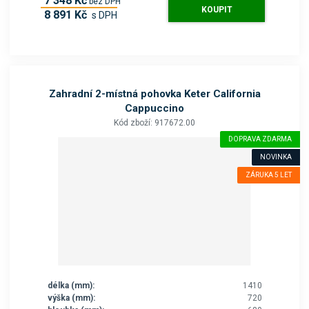
7 348 Kč
bez DPH
KOUPIT
8 891 Kč
s DPH
Zahradní 2-místná pohovka Keter California
Cappuccino
Kód zboží: 917672.00
DOPRAVA ZDARMA
NOVINKA
ZÁRUKA 5 LET
délka (mm):
1410
výška (mm):
720