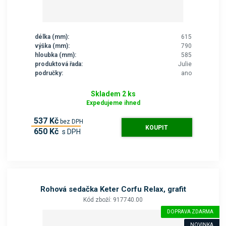
délka (mm):
615
výška (mm):
790
hloubka (mm):
585
produktová řada:
Julie
područky:
ano
Skladem 2 ks
Expedujeme ihned
537 Kč
bez DPH
KOUPIT
650 Kč
s DPH
Rohová sedačka Keter Corfu Relax, grafit
Kód zboží: 917740.00
DOPRAVA ZDARMA
NOVINKA