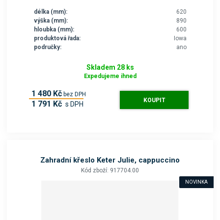
délka (mm):
620
výška (mm):
890
hloubka (mm):
600
produktová řada:
Iowa
područky:
ano
Skladem 28 ks
Expedujeme ihned
1 480 Kč
bez DPH
KOUPIT
1 791 Kč
s DPH
Zahradní křeslo Keter Julie, cappuccino
Kód zboží: 917704.00
NOVINKA