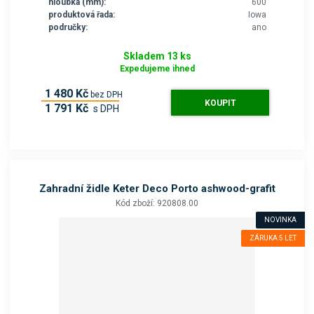
hloubka (mm):
600
produktová řada:
Iowa
područky:
ano
Skladem 13 ks
Expedujeme ihned
1 480 Kč
bez DPH
KOUPIT
1 791 Kč
s DPH
Zahradní židle Keter Deco Porto ashwood-grafit
Kód zboží: 920808.00
NOVINKA
ZÁRUKA 5 LET