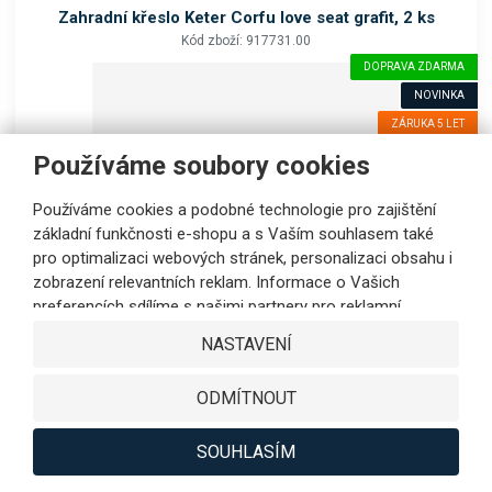
Zahradní křeslo Keter Corfu love seat grafit, 2 ks
Kód zboží: 917731.00
DOPRAVA ZDARMA
NOVINKA
ZÁRUKA 5 LET
Používáme soubory cookies
Používáme cookies a podobné technologie pro zajištění
základní funkčnosti e-shopu a s Vaším souhlasem také
pro optimalizaci webových stránek, personalizaci obsahu i
zobrazení relevantních reklam. Informace o Vašich
délka (mm):
750
preferencích sdílíme s našimi partnery pro reklamní,
výška (mm):
790
sociální sítě i podrobné analýzy pouze s Vaším souhlasem.
hloubka (mm):
700
NASTAVENÍ
Partneři mohou tyto údaje v rámci personalizace reklamy
produktová řada:
Corfu love seat
zkombinovat s dalšími daty, které jste jim poskytli při
područky:
ano
ODMÍTNOUT
využívání jejich služeb. Kliknutím na tlačítko SOUHLASÍM
2 - 4 týdny
vyjádříte Váš souhlas s ukládáním cookies k výkonovým,
funkčním a marketingovým účelům a s předáváním údajů o
SOUHLASÍM
3 711 Kč
bez DPH
chování na webu v rámci cílení reklamy na sociálních a
KOUPIT