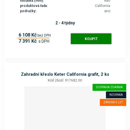
hloubka (mm):
680
produktová řada:
California
područky:
ano
2 - 4 týdny
6 108 Kč
bez DPH
KOUPIT
7 391 Kč
s DPH
Zahradní křeslo Keter California grafit, 2 ks
Kód zboží: 917682.00
DOPRAVA ZDARMA
NOVINKA
ZÁRUKA 5 LET