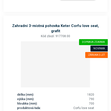
Zahradní 3-místná pohovka Keter Corfu love seat,
grafit
Kód zboží: 917708.00
DOPRAVA ZDARMA
NOVINKA
ZÁRUKA 5 LET
délka (mm):
1820
výška (mm):
790
hloubka (mm):
700
produktová řada:
Corfu love seat