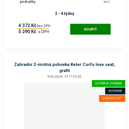
područky:
ano
2 - 4 týdny
4 372 Kč
bez DPH
KOUPIT
5 290 Kč
s DPH
Zahradní 2-místná pohovka Keter Corfu love seat,
grafit
Kód zboží: 917729.00
DOPRAVA ZDARMA
NOVINKA
ZÁRUKA 5 LET