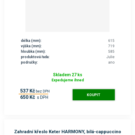
délka (mm):
615
výška (mm):
719
hloubka (mm):
585
produktová řada:
Julie
područky:
ano
Skladem 27 ks
Expedujeme ihned
537 Kč
bez DPH
KOUPIT
650 Kč
s DPH
Zahradní křeslo Keter HARMONY, bílá-cappuccino