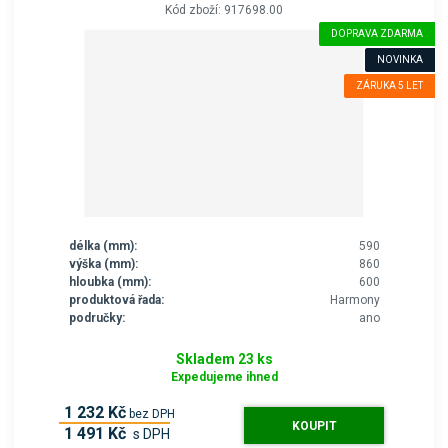
Kód zboží: 917698.00
DOPRAVA ZDARMA
NOVINKA
ZÁRUKA 5 LET
délka (mm):
590
výška (mm):
860
hloubka (mm):
600
produktová řada:
Harmony
područky:
ano
Skladem 23 ks
Expedujeme ihned
1 232 Kč
bez DPH
KOUPIT
1 491 Kč
s DPH