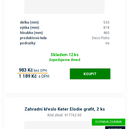
délka (mm):
533
výška (mm):
818
hloubka (mm):
460
produktová řada:
Deco Porto
područky:
ne
Skladem 12 ks
Expedujeme ihned
983 Kč
bez DPH
KOUPIT
1 189 Kč
s DPH
Zahradní křeslo Keter Elodie grafit, 2 ks
Kód zboží: 917762.00
DOPRAVA ZDARMA