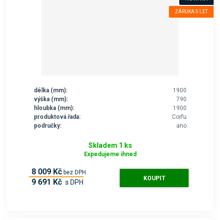
ZÁRUKA 5 LET
délka (mm):
1900
výška (mm):
790
hloubka (mm):
1900
produktová řada:
Corfu
područky:
ano
Skladem 1 ks
Expedujeme ihned
8 009 Kč
bez DPH
KOUPIT
9 691 Kč
s DPH