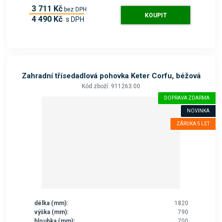
3 711 Kč
bez DPH
KOUPIT
4 490 Kč
s DPH
Zahradní třísedadlová pohovka Keter Corfu, béžová
Kód zboží: 911263.00
DOPRAVA ZDARMA
NOVINKA
ZÁRUKA 5 LET
délka (mm):
1820
výška (mm):
790
hloubka (mm):
700