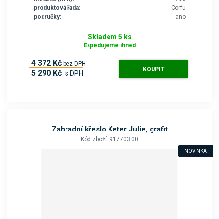
produktová řada:
Corfu
područky:
ano
Skladem 5 ks
Expedujeme ihned
4 372 Kč
bez DPH
KOUPIT
5 290 Kč
s DPH
Zahradní křeslo Keter Julie, grafit
Kód zboží: 917703.00
NOVINKA