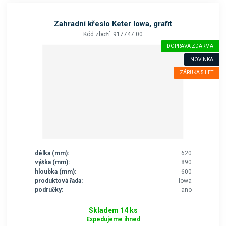
Zahradní křeslo Keter Iowa, grafit
Kód zboží: 917747.00
DOPRAVA ZDARMA
NOVINKA
ZÁRUKA 5 LET
délka (mm):
620
výška (mm):
890
hloubka (mm):
600
produktová řada:
Iowa
područky:
ano
Skladem 14 ks
Expedujeme ihned