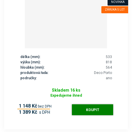
NOVINKA
ZÁRUKA 5 LET
délka (mm):
533
výška (mm):
818
hloubka (mm):
564
produktová řada:
Deco Porto
područky:
ano
Skladem 16 ks
Expedujeme ihned
1 148 Kč
bez DPH
KOUPIT
1 389 Kč
s DPH