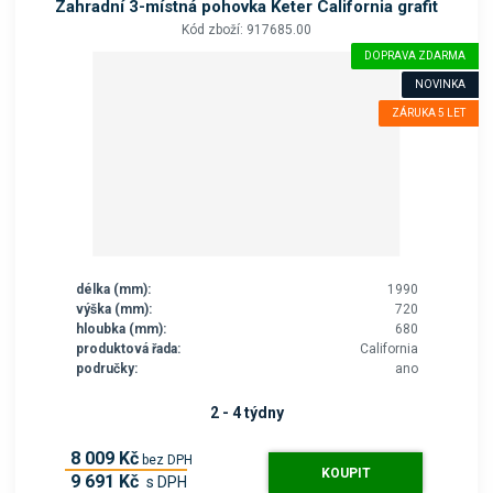
Zahradní 3-místná pohovka Keter California grafit
Kód zboží: 917685.00
DOPRAVA ZDARMA
NOVINKA
ZÁRUKA 5 LET
délka (mm):
1990
výška (mm):
720
hloubka (mm):
680
produktová řada:
California
područky:
ano
2 - 4 týdny
8 009 Kč
bez DPH
KOUPIT
9 691 Kč
s DPH