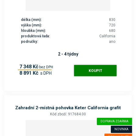
délka (mm):
830
výška (mm):
720
hloubka (mm):
680
produktová řada:
California
područky:
ano
2 - 4 týdny
7 348 Kč
bez DPH
KOUPIT
8 891 Kč
s DPH
Zahradní 2-místná pohovka Keter California grafit
Kód zboží: 917684.00
DOPRAVA ZDARMA
NOVINKA