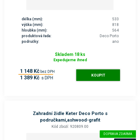
délka (mm):
533
výška (mm):
818
hloubka (mm):
564
produktová řada:
Deco Porto
područky:
ano
Skladem 18 ks
Expedujeme ihned
1 148 Kč
bez DPH
KOUPIT
1 389 Kč
s DPH
Zahradní židle Keter Deco Porto s
područkami,ashwood-grafit
Kód zboží: 920809.00
DOPRAVA ZDARMA