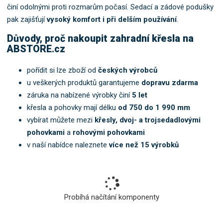
o
činí odolnými proti rozmarům počasí. Sedací a zádové podušky
k
pak zajišťují
vysoký komfort i při delším používání
.
a
Důvody, proč nakoupit zahradní křesla na
t
ABSTORE.cz
e
g
pořídit si lze zboží od
českých výrobců
o
r
u veškerých produktů garantujeme
dopravu zdarma
i
záruka na nabízené výrobky činí
5 let
i
křesla a pohovky mají délku
od 750 do 1 990 mm
.
vybírat můžete mezi
křesly,
dvoj- a trojsedadlovými
pohovkami
a
rohovými pohovkami
v naší nabídce naleznete
více než 15 výrobků
Probíhá načítání komponenty