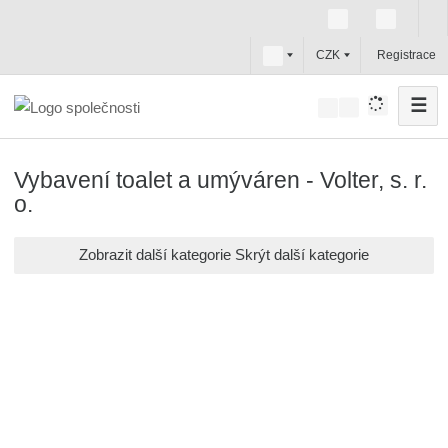
c
CZK
Registrace
z
☰
V
y
h
Vybavení toalet a umýváren - Volter, s. r.
l
o.
e
d
Zobrazit další kategorie
Skrýt další kategorie
a
t