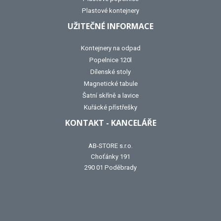
Plastové kontejnery
UŽITEČNÉ INFORMACE
Kontejnery na odpad
Popelnice 120l
Dílenské stoly
Magnetické tabule
Šatní skříně a lavice
Kuřácké přístřešky
KONTAKT - KANCELÁŘE
AB-STORE s.r.o.
Choťánky 191
290 01 Poděbrady