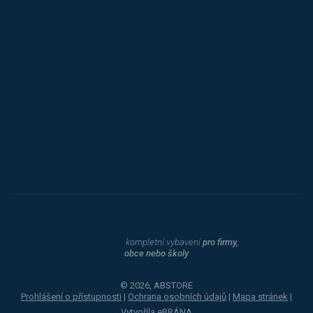
Triton
Toyota
Procity
Dahle
kompletní vybavení
pro firmy,
obce nebo školy
© 2026, ABSTORE
Prohlášení o přístupnosti
|
Ochrana osobních údajů
|
Mapa stránek
|
Vytvořila
eBRÁNA