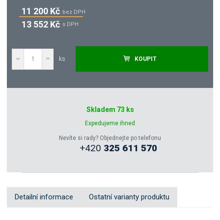
11 200 Kč
bez DPH
13 552 Kč
s DPH
ks
KOUPIT
Poptat
Skladem 73 ks
Zeptejte se odborníka
Expedujeme ihned
Nevíte si rady? Objednejte po telefonu
+420
325 611 570
Sdílet
Detailní informace
Ostatní varianty produktu