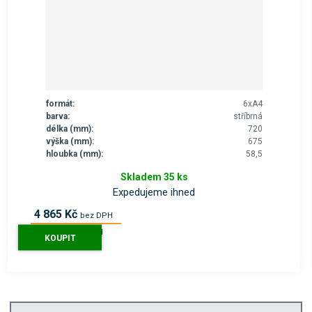
formát:
6xA4
barva:
stříbrná
délka (mm):
720
výška (mm):
675
hloubka (mm):
58,5
Skladem 35 ks
Expedujeme ihned
4 865 Kč
bez DPH
5 887 Kč
s DPH
KOUPIT