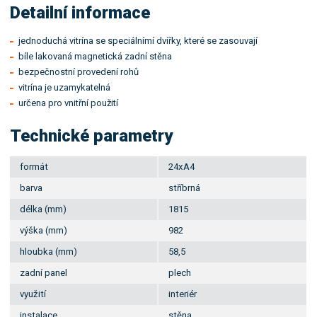
Detailní informace
jednoduchá vitrína se speciálnímí dvířky, které se zasouvají
bíle lakovaná magnetická zadní stěna
bezpečnostní provedení rohů
vitrína je uzamykatelná
určena pro vnitřní použití
Technické parametry
formát
24xA4
barva
stříbrná
délka (mm)
1815
výška (mm)
982
hloubka (mm)
58,5
zadní panel
plech
využití
interiér
instalace
stěna