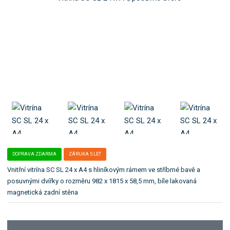
o
8
l
k
5
e
9
:
a
5
S
t
5
C
e
7
S
g
8
L
o
3
2
r
1
4
6
x
i
3
A
i
5
4
.
3
DOPRAVA ZDARMA
ZÁRUKA 5 LET
Vnitřní vitrína SC SL 24 x A4 s hliníkovým rámem ve stříbrné bavě a
posuvnými dvířky o rozměru 982 x 1815 x 58,5 mm, bíle lakovaná
magnetická zadní stěna