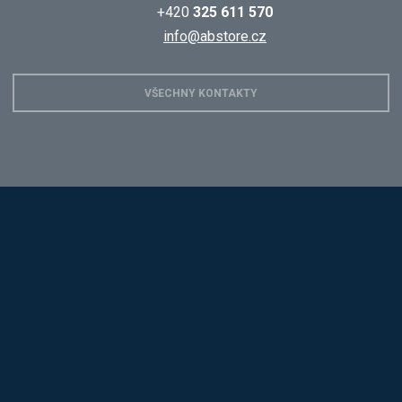
+420
325 611 570
info@abstore.cz
VŠECHNY KONTAKTY
Hobis
Alba
Kovos
Jansen D.
Mars