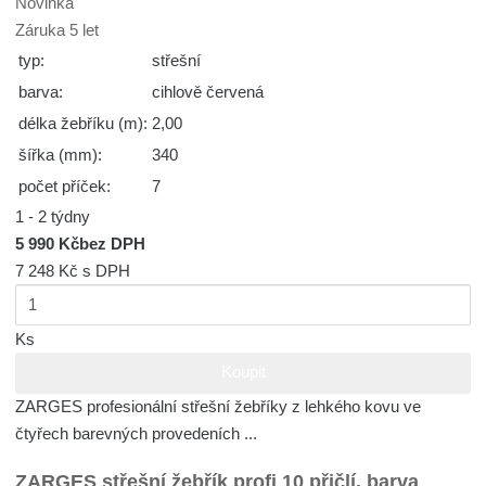
Novinka
Záruka 5 let
typ:
střešní
barva:
cihlově červená
délka žebříku (m):
2,00
šířka (mm):
340
počet příček:
7
1 - 2 týdny
5 990 Kč
bez DPH
7 248 Kč
s DPH
Ks
Koupit
ZARGES profesionální střešní žebříky z lehkého kovu ve
čtyřech barevných provedeních ...
ZARGES střešní žebřík profi 10 přičlí, barva