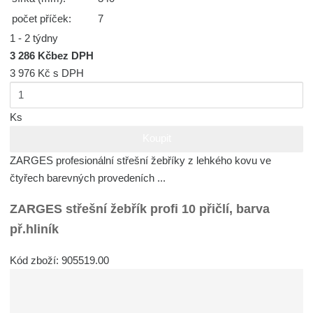
počet příček:
7
1 - 2 týdny
3 286 Kč
bez DPH
3 976 Kč
s DPH
Ks
Koupit
ZARGES profesionální střešní žebříky z lehkého kovu ve
čtyřech barevných provedeních ...
ZARGES střešní žebřík profi 10 přičlí, barva
př.hliník
Kód zboží: 905519.00