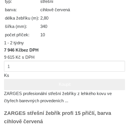
typ:
střešní
barva:
cihlově červená
délka žebříku (m):
2,80
šířka (mm):
340
počet příček:
10
1 - 2 týdny
7 946 Kč
bez DPH
9 615 Kč
s DPH
Ks
Koupit
ZARGES profesionální střešní žebříky z lehkého kovu ve
čtyřech barevných provedeních ...
ZARGES střešní žebřík profi 15 přičlí, barva
cihlově červená