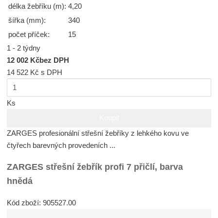
délka žebříku (m):
4,20
šířka (mm):
340
počet příček:
15
1 - 2 týdny
12 002 Kč
bez DPH
14 522 Kč
s DPH
Ks
Koupit
ZARGES profesionální střešní žebříky z lehkého kovu ve
čtyřech barevných provedeních ...
ZARGES střešní žebřík profi 7 přičlí, barva
hnědá
Kód zboží: 905527.00