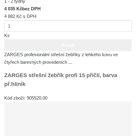
1 - 2 týdny
4 035 Kč
bez DPH
4 882 Kč
s DPH
Ks
Koupit
ZARGES profesionální střešní žebříky z lehkého kovu ve
čtyřech barevných provedeních ...
ZARGES střešní žebřík profi 15 přičlí, barva
př.hliník
Kód zboží: 905520.00