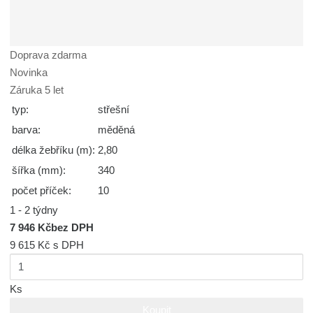
Doprava zdarma
Novinka
Záruka 5 let
typ:
střešní
barva:
měděná
délka žebříku (m):
2,80
šířka (mm):
340
počet příček:
10
1 - 2 týdny
7 946 Kč
bez DPH
9 615 Kč
s DPH
Ks
Koupit