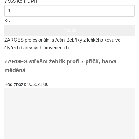
7 965 Kč
s DPH
Ks
Koupit
ZARGES profesionální střešní žebříky z lehkého kovu ve
čtyřech barevných provedeních ...
ZARGES střešní žebřík profi 7 přičlí, barva
měděná
Kód zboží: 905521.00