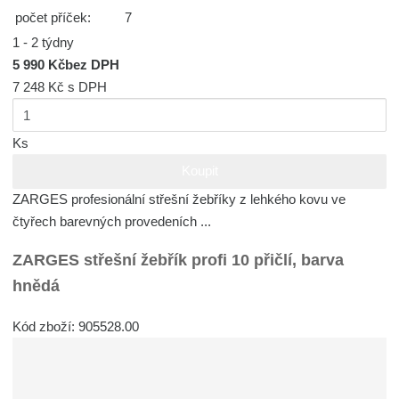
počet příček:
7
1 - 2 týdny
5 990 Kč
bez DPH
7 248 Kč
s DPH
Ks
Koupit
ZARGES profesionální střešní žebříky z lehkého kovu ve
čtyřech barevných provedeních ...
ZARGES střešní žebřík profi 10 přičlí, barva
hnědá
Kód zboží: 905528.00