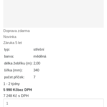
Doprava zdarma
Novinka
Záruka 5 let
typ:
střešní
barva:
měděná
délka žebříku (m):
2,00
šířka (mm):
340
počet příček:
7
1 - 2 týdny
5 990 Kč
bez DPH
7 248 Kč
s DPH