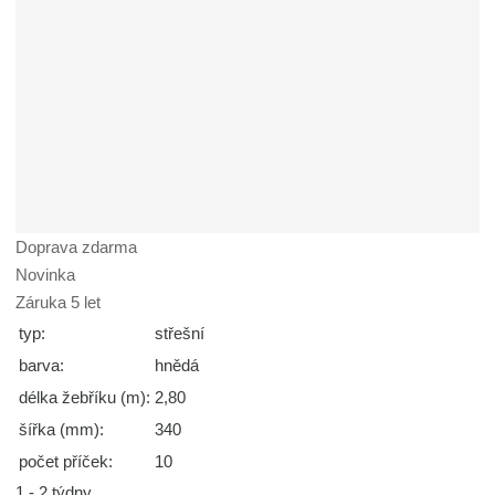
Doprava zdarma
Novinka
Záruka 5 let
typ:
střešní
barva:
hnědá
délka žebříku (m):
2,80
šířka (mm):
340
počet příček:
10
1 - 2 týdny