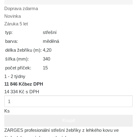
Doprava zdarma
Novinka
Záruka 5 let
typ:
střešní
barva:
měděná
délka žebříku (m):
4,20
šířka (mm):
340
počet příček:
15
1 - 2 týdny
11 846 Kč
bez DPH
14 334 Kč
s DPH
Ks
Koupit
ZARGES profesionální střešní žebříky z lehkého kovu ve