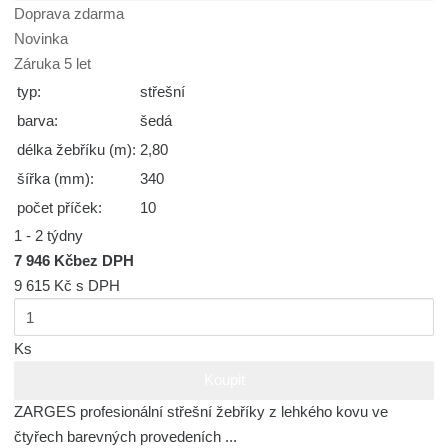
Doprava zdarma
Novinka
Záruka 5 let
typ:
střešní
barva:
šedá
délka žebříku (m):
2,80
šířka (mm):
340
počet příček:
10
1 - 2 týdny
7 946 Kč
bez DPH
9 615 Kč
s DPH
Ks
Koupit
ZARGES profesionální střešní žebříky z lehkého kovu ve
čtyřech barevných provedeních ...