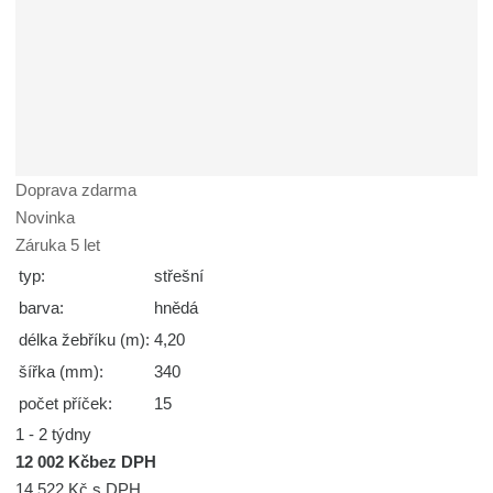
Doprava zdarma
Novinka
Záruka 5 let
typ:
střešní
barva:
hnědá
délka žebříku (m):
4,20
šířka (mm):
340
počet příček:
15
1 - 2 týdny
12 002 Kč
bez DPH
14 522 Kč
s DPH