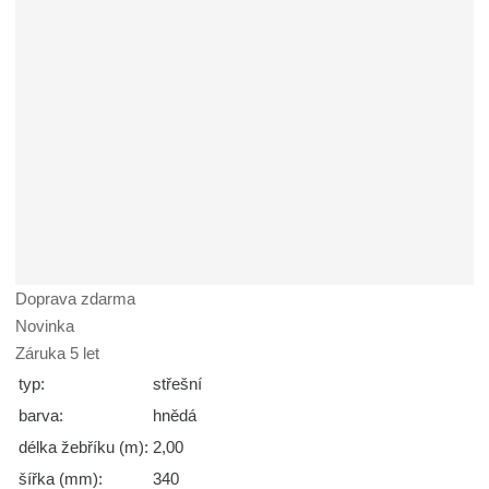
Doprava zdarma
Novinka
Záruka 5 let
typ:
střešní
barva:
hnědá
délka žebříku (m):
2,00
šířka (mm):
340