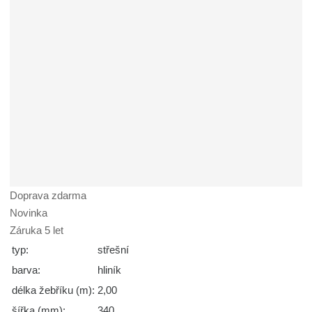
Doprava zdarma
Novinka
Záruka 5 let
typ:
střešní
barva:
hliník
délka žebříku (m):
2,00
šířka (mm):
340