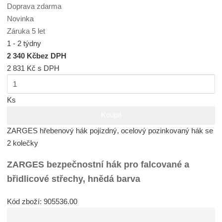
Doprava zdarma
Novinka
Záruka 5 let
1 - 2 týdny
2 340 Kč
bez DPH
2 831 Kč
s DPH
Ks
Koupit
ZARGES hřebenový hák pojízdný, ocelový pozinkovaný hák se
2 kolečky
ZARGES bezpečnostní hák pro falcované a
břidlicové střechy, hnědá barva
Kód zboží: 905536.00