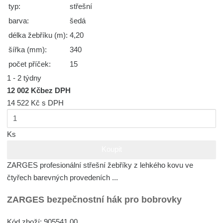
typ:
střešní
barva:
šedá
délka žebříku (m):
4,20
šířka (mm):
340
počet příček:
15
1 - 2 týdny
12 002 Kč
bez DPH
14 522 Kč
s DPH
Ks
Koupit
ZARGES profesionální střešní žebříky z lehkého kovu ve
čtyřech barevných provedeních ...
ZARGES bezpečnostní hák pro bobrovky
Kód zboží: 905541.00