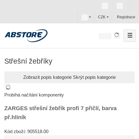
c
CZK
Registrace
z
☰
V
y
h
l
Střešní žebříky
e
d
Zobrazit popis kategorie
Skrýt popis kategorie
a
t
Probíhá načítání komponenty
ZARGES střešní žebřík profi 7 přičlí, barva
př.hliník
Kód zboží: 905518.00