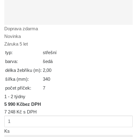
Doprava zdarma
Novinka
Záruka 5 let
typ:
střešní
barva:
šedá
délka žebříku (m):
2,00
šířka (mm):
340
počet příček:
7
1 - 2 týdny
5 990 Kč
bez DPH
7 248 Kč
s DPH
Ks