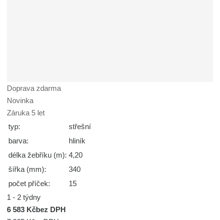
Doprava zdarma
Novinka
Záruka 5 let
typ:
střešní
barva:
hliník
délka žebříku (m):
4,20
šířka (mm):
340
počet příček:
15
1 - 2 týdny
6 583 Kč
bez DPH