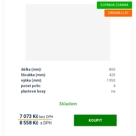
DOPRAVA ZDARMA
ZÁRUKA 5 LET
délka (mm):
800
hloubka (mm):
420
výška (mm):
1950
počet polic:
4
plastové boxy:
ne
Skladem
7 073 Kč
bez DPH
KOUPIT
8 558 Kč
s DPH