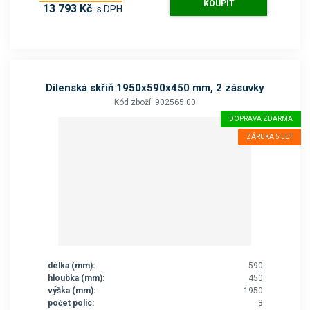
KOUPIT
13 793 Kč
s DPH
Dílenská skříň 1950x590x450 mm, 2 zásuvky
Kód zboží: 902565.00
DOPRAVA ZDARMA
ZÁRUKA 5 LET
délka (mm):
590
hloubka (mm):
450
výška (mm):
1950
počet polic:
3