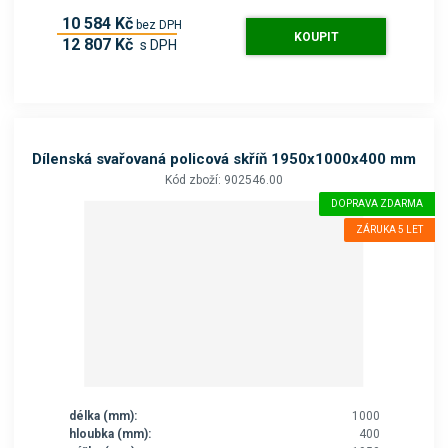
10 584 Kč
bez DPH
KOUPIT
12 807 Kč
s DPH
Dílenská svařovaná policová skříň 1950x1000x400 mm
Kód zboží: 902546.00
DOPRAVA ZDARMA
ZÁRUKA 5 LET
délka (mm):
1000
hloubka (mm):
400