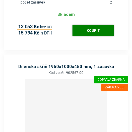
počet zásuvek:
2
Skladem
13 053 Kč
bez DPH
KOUPIT
15 794 Kč
s DPH
Dílenská skříň 1950x1000x450 mm, 1 zásuvka
Kód zboží: 902567.00
DOPRAVA ZDARMA
ZÁRUKA 5 LET