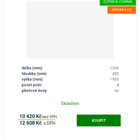
DOPRAVA ZDARMA
ZÁRUKA 5 LET
délka (mm):
1200
hloubka (mm):
420
výška (mm):
1950
počet polic:
4
plastové boxy:
ne
Skladem
10 420 Kč
bez DPH
KOUPIT
12 608 Kč
s DPH