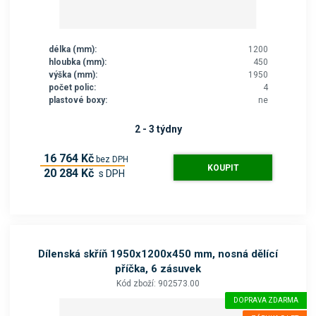
délka (mm):
1200
hloubka (mm):
450
výška (mm):
1950
počet polic:
4
plastové boxy:
ne
2 - 3 týdny
16 764 Kč
bez DPH
KOUPIT
20 284 Kč
s DPH
Dílenská skříň 1950x1200x450 mm, nosná dělící
příčka, 6 zásuvek
Kód zboží: 902573.00
DOPRAVA ZDARMA