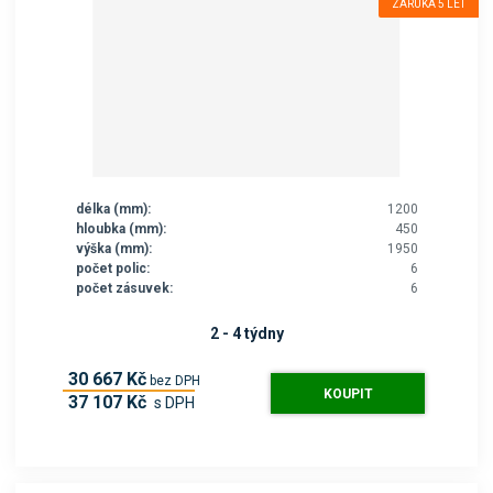
ZÁRUKA 5 LET
délka (mm):
1200
hloubka (mm):
450
výška (mm):
1950
počet polic:
6
počet zásuvek:
6
2 - 4 týdny
30 667 Kč
bez DPH
KOUPIT
37 107 Kč
s DPH