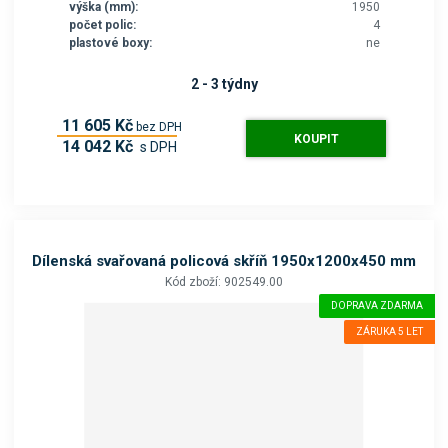
výška (mm):
1950
počet polic:
4
plastové boxy:
ne
2 - 3 týdny
11 605 Kč
bez DPH
KOUPIT
14 042 Kč
s DPH
Dílenská svařovaná policová skříň 1950x1200x450 mm
Kód zboží: 902549.00
DOPRAVA ZDARMA
ZÁRUKA 5 LET