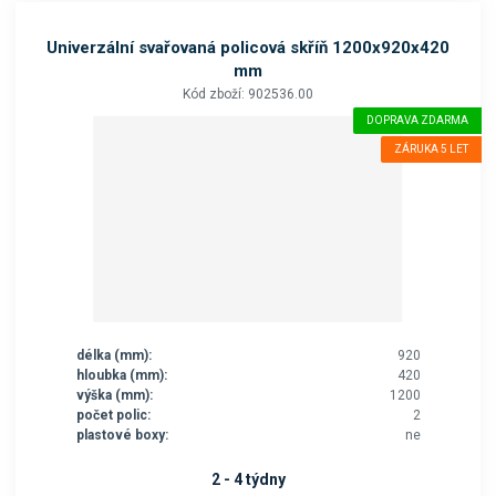
Univerzální svařovaná policová skříň 1200x920x420
mm
Kód zboží: 902536.00
DOPRAVA ZDARMA
ZÁRUKA 5 LET
délka (mm):
920
hloubka (mm):
420
výška (mm):
1200
počet polic:
2
plastové boxy:
ne
2 - 4 týdny