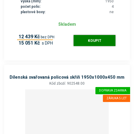
výška (mm):
1950
počet polic:
4
plastové boxy:
ne
Skladem
12 439 Kč
bez DPH
KOUPIT
15 051 Kč
s DPH
Dílenská svařovaná policová skříň 1950x1000x450 mm
Kód zboží: 902548.00
DOPRAVA ZDARMA
ZÁRUKA 5 LET