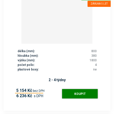
ZÁRUKA 5 LET
délka (mm):
800
hloubka (mm):
380
výška (mm):
1800
počet polic:
4
plastové boxy:
ne
2 - 4 týdny
5 154 Kč
bez DPH
KOUPIT
6 236 Kč
s DPH