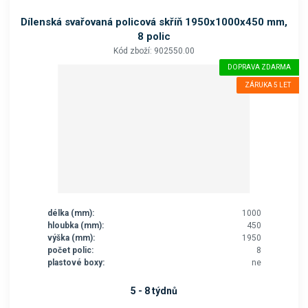
Dílenská svařovaná policová skříň 1950x1000x450 mm,
8 polic
Kód zboží: 902550.00
DOPRAVA ZDARMA
ZÁRUKA 5 LET
délka (mm):
1000
hloubka (mm):
450
výška (mm):
1950
počet polic:
8
plastové boxy:
ne
5 - 8 týdnů