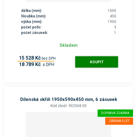
délka (mm):
1000
hloubka (mm):
450
výška (mm):
1950
počet polic:
3
počet zásuvek:
1
Skladem
15 528 Kč
bez DPH
KOUPIT
18 789 Kč
s DPH
Dílenská skříň 1950x590x450 mm, 6 zásuvek
Kód zboží: 902568.00
DOPRAVA ZDARMA
ZÁRUKA 5 LET