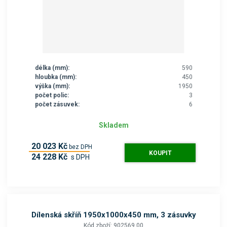
délka (mm):
590
hloubka (mm):
450
výška (mm):
1950
počet polic:
3
počet zásuvek:
6
Skladem
20 023 Kč
bez DPH
KOUPIT
24 228 Kč
s DPH
Dílenská skříň 1950x1000x450 mm, 3 zásuvky
Kód zboží: 902569.00