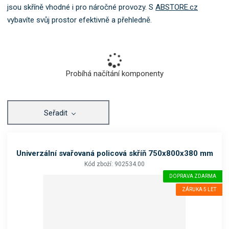
o
jsou skříně vhodné i pro náročné provozy. S
ABSTORE.cz
k
vybavíte svůj prostor efektivně a přehledně.
a
t
e
g
o
Probíhá načítání komponenty
r
i
i
Seřadit
.
Univerzální svařovaná policová skříň 750x800x380 mm
Kód zboží: 902534.00
DOPRAVA ZDARMA
ZÁRUKA 5 LET