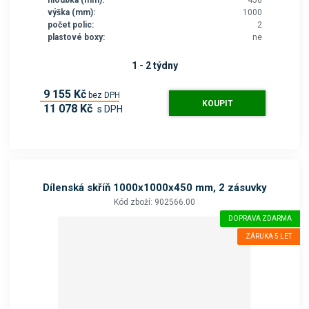
hloubka (mm):
450
výška (mm):
1000
počet polic:
2
plastové boxy:
ne
1 - 2 týdny
9 155 Kč
bez DPH
KOUPIT
11 078 Kč
s DPH
Dílenská skříň 1000x1000x450 mm, 2 zásuvky
Kód zboží: 902566.00
DOPRAVA ZDARMA
ZÁRUKA 5 LET