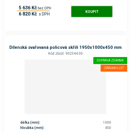
5 636 Kč
bez DPH
KOUPIT
6 820 Kč
s DPH
Dílenská svařovaná policová skříň 1950x1000x450 mm
Kód zboží: 902544.00
DOPRAVA ZDARMA
ZÁRUKA 5 LET
délka (mm):
1000
hloubka (mm):
450