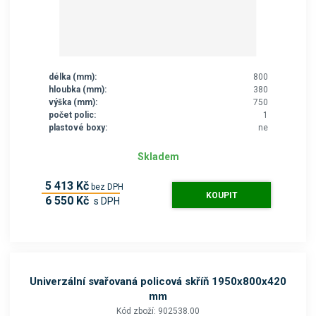
délka (mm):
800
hloubka (mm):
380
výška (mm):
750
počet polic:
1
plastové boxy:
ne
Skladem
5 413 Kč
bez DPH
KOUPIT
6 550 Kč
s DPH
Univerzální svařovaná policová skříň 1950x800x420
mm
Kód zboží: 902538.00