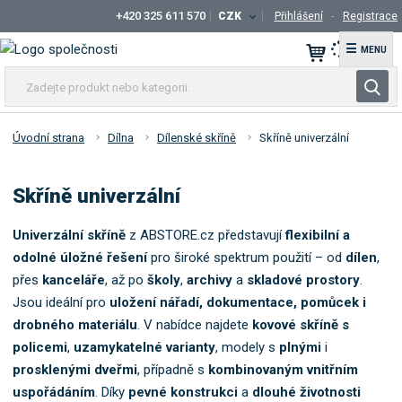
+420 325 611 570
CZK
Přihlášení
Registrace
☰
Z
V
a
y
d
h
e
Úvodní strana
Dílna
Dílenské skříně
Skříně univerzální
l
j
t
e
Skříně univerzální
e
d
p
a
r
Univerzální skříně
z ABSTORE.cz představují
flexibilní a
t
o
odolné úložné řešení
pro široké spektrum použití – od
dílen
,
d
přes
kanceláře
, až po
školy
,
archivy
a
skladové prostory
.
u
Jsou ideální pro
uložení nářadí, dokumentace, pomůcek i
k
drobného materiálu
.
V nabídce najdete
kovové skříně s
t
policemi
,
uzamykatelné varianty
, modely s
plnými
i
n
prosklenými dveřmi
, případně s
kombinovaným vnitřním
e
uspořádáním
. Díky
pevné konstrukci
b
a
dlouhé životnosti