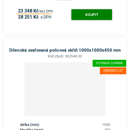
23 348 Kč
bez DPH
KOUPIT
28 251 Kč
s DPH
Dílenská svařovaná policová skříň 1000x1000x450 mm
Kód zboží: 902540.00
DOPRAVA ZDARMA
ZÁRUKA 5 LET
délka (mm):
1000