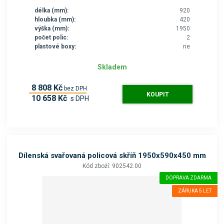
délka (mm):
920
hloubka (mm):
420
výška (mm):
1950
počet polic:
2
plastové boxy:
ne
Skladem
8 808 Kč
bez DPH
KOUPIT
10 658 Kč
s DPH
Dílenská svařovaná policová skříň 1950x590x450 mm
Kód zboží: 902542.00
DOPRAVA ZDARMA
ZÁRUKA 5 LET