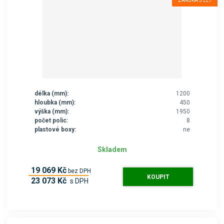
ZÁRUKA 5 LET
délka (mm):
1200
hloubka (mm):
450
výška (mm):
1950
počet polic:
8
plastové boxy:
ne
Skladem
19 069 Kč
bez DPH
KOUPIT
23 073 Kč
s DPH