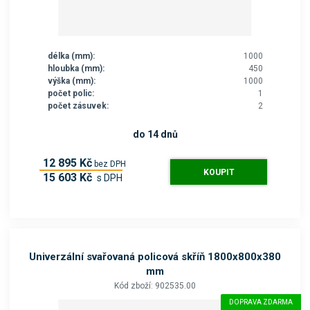
délka (mm):
1000
hloubka (mm):
450
výška (mm):
1000
počet polic:
1
počet zásuvek:
2
do 14 dnů
12 895 Kč
bez DPH
KOUPIT
15 603 Kč
s DPH
Univerzální svařovaná policová skříň 1800x800x380
mm
Kód zboží: 902535.00
DOPRAVA ZDARMA