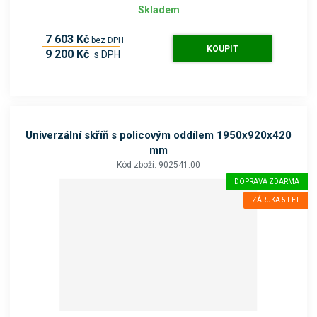
Skladem
7 603 Kč
bez DPH
KOUPIT
9 200 Kč
s DPH
Univerzální skříň s policovým oddílem 1950x920x420
mm
Kód zboží: 902541.00
DOPRAVA ZDARMA
ZÁRUKA 5 LET