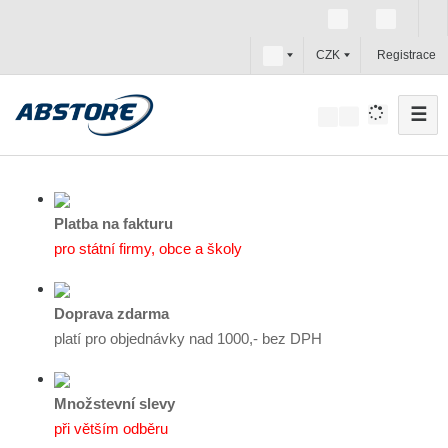
c
CZK
Registrace
z
☰
V
y
h
l
e
Platba na fakturu
d
pro státní firmy, obce a školy
a
t
Doprava zdarma
platí pro objednávky nad 1000,- bez DPH
Množstevní slevy
při větším odběru