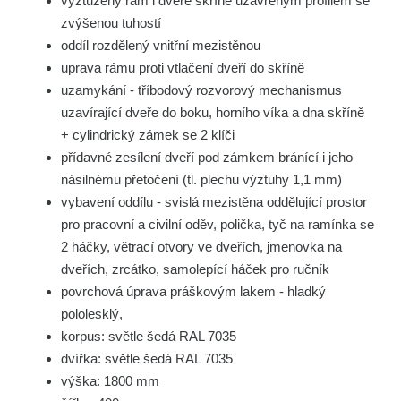
vyztužený rám i dveře skříně uzavřeným profilem se
zvýšenou tuhostí
oddíl rozdělený vnitřní mezistěnou
uprava rámu proti vtlačení dveří do skříně
uzamykání - tříbodový rozvorový mechanismus
uzavírající dveře do boku, horního víka a dna skříně
+ cylindrický zámek se 2 klíči
přídavné zesílení dveří pod zámkem bránící i jeho
násilnému přetočení (tl. plechu výztuhy 1,1 mm)
vybavení oddílu - svislá mezistěna oddělující prostor
pro pracovní a civilní oděv, polička, tyč na ramínka se
2 háčky, větrací otvory ve dveřích, jmenovka na
dveřích, zrcátko, samolepící háček pro ručník
povrchová úprava práškovým lakem - hladký
pololesklý,
korpus: světle šedá RAL 7035
dvířka: světle šedá RAL 7035
výška: 1800 mm