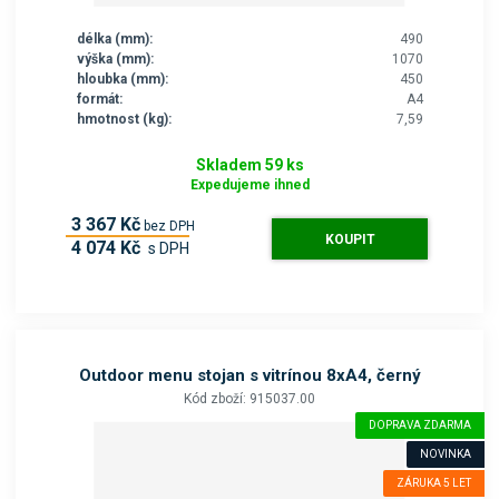
délka (mm):
490
výška (mm):
1070
hloubka (mm):
450
formát:
A4
hmotnost (kg):
7,59
Skladem 59 ks
Expedujeme ihned
3 367 Kč
bez DPH
KOUPIT
4 074 Kč
s DPH
Outdoor menu stojan s vitrínou 8xA4, černý
Kód zboží: 915037.00
DOPRAVA ZDARMA
NOVINKA
ZÁRUKA 5 LET