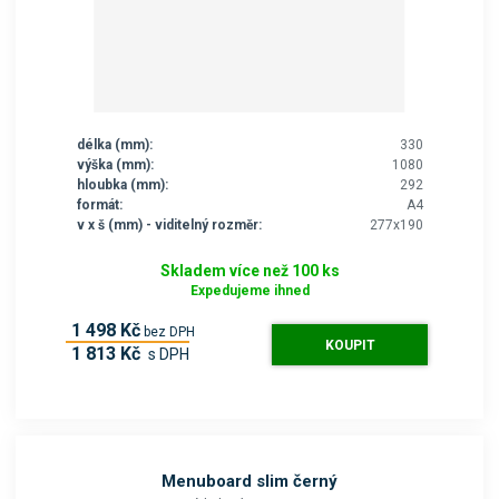
délka (mm):
330
výška (mm):
1080
hloubka (mm):
292
formát:
A4
v x š (mm) - viditelný rozměr:
277x190
Skladem více než 100 ks
Expedujeme ihned
1 498 Kč
bez DPH
KOUPIT
1 813 Kč
s DPH
Menuboard slim černý