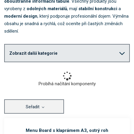
oboustranné informační tabule
. Všechny produkty jsou
o
vyrobeny z
odolných materiálů
, mají
stabilní konstrukci
a
k
moderní design
, který podporuje profesionální dojem. Výměna
a
t
obsahu je snadná a rychlá, což oceníte při častých změnách
e
sdělení.
g
o
r
Zobrazit další kategorie
i
i
.
Probíhá načítání komponenty
Seřadit
Menu Board s klaprámem A3, ostrý roh