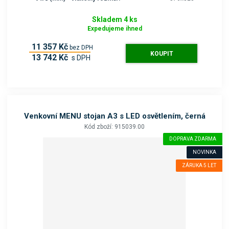
Skladem 4 ks
Expedujeme ihned
11 357 Kč
bez DPH
KOUPIT
13 742 Kč
s DPH
Venkovní MENU stojan A3 s LED osvětlením, černá
Kód zboží: 915039.00
DOPRAVA ZDARMA
NOVINKA
ZÁRUKA 5 LET