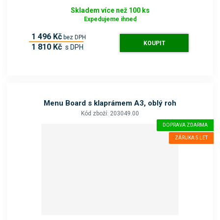
Skladem více než 100 ks
Expedujeme ihned
1 496 Kč
bez DPH
KOUPIT
1 810 Kč
s DPH
Menu Board s klaprámem A3, oblý roh
Kód zboží: 203049.00
DOPRAVA ZDARMA
ZÁRUKA 5 LET