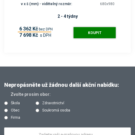
v x š (mm) - vidittelný rozměr:
680x980
2 - 4 týdny
6 362 Kč
bez DPH
KOUPIT
7 698 Kč
s DPH
Nepropásněte už žádnou další akční nabídku:
Zvolte prosím obor:
Škola
Zdravotnictví
Obec
Soukromá osoba
Firma