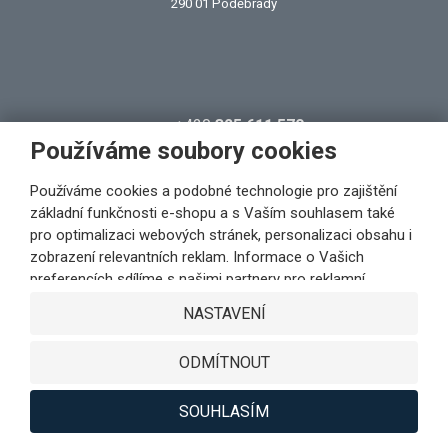
290 01 Poděbrady
+420
325 611 570
Používáme soubory cookies
info@abstore.cz
Používáme cookies a podobné technologie pro zajištění
základní funkčnosti e-shopu a s Vaším souhlasem také
VŠECHNY KONTAKTY
pro optimalizaci webových stránek, personalizaci obsahu i
zobrazení relevantních reklam. Informace o Vašich
preferencích sdílíme s našimi partnery pro reklamní,
sociální sítě i podrobné analýzy pouze s Vaším souhlasem.
NASTAVENÍ
Partneři mohou tyto údaje v rámci personalizace reklamy
zkombinovat s dalšími daty, které jste jim poskytli při
ODMÍTNOUT
využívání jejich služeb. Kliknutím na tlačítko SOUHLASÍM
vyjádříte Váš souhlas s ukládáním cookies k výkonovým,
funkčním a marketingovým účelům a s předáváním údajů o
SOUHLASÍM
Hobis
chování na webu v rámci cílení reklamy na sociálních a