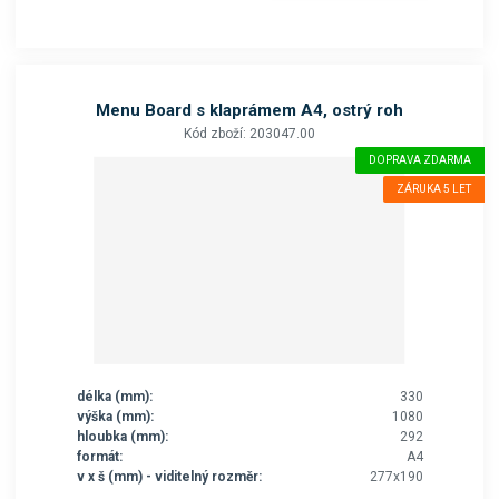
Menu Board s klaprámem A4, ostrý roh
Kód zboží: 203047.00
DOPRAVA ZDARMA
ZÁRUKA 5 LET
délka (mm):
330
výška (mm):
1080
hloubka (mm):
292
formát:
A4
v x š (mm) - viditelný rozměr:
277x190