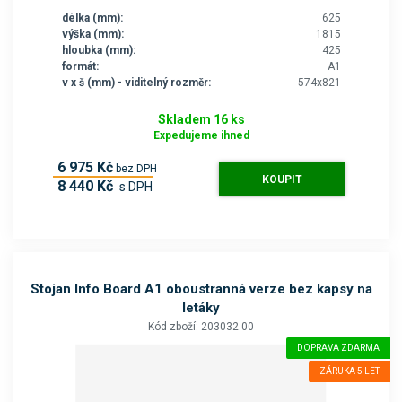
délka (mm):
625
výška (mm):
1815
hloubka (mm):
425
formát:
A1
v x š (mm) - viditelný rozměr:
574x821
Skladem 16 ks
Expedujeme ihned
6 975 Kč
bez DPH
KOUPIT
8 440 Kč
s DPH
Stojan Info Board A1 oboustranná verze bez kapsy na
letáky
Kód zboží: 203032.00
DOPRAVA ZDARMA
ZÁRUKA 5 LET