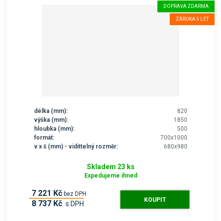
DOPRAVA ZDARMA
ZÁRUKA 5 LET
délka (mm):
820
výška (mm):
1850
hloubka (mm):
500
formát:
700x1000
v x š (mm) - vidittelný rozměr:
680x980
Skladem 23 ks
Expedujeme ihned
7 221 Kč
bez DPH
KOUPIT
8 737 Kč
s DPH