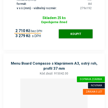
formát:
A4
v x š (mm) - viditelný rozměr:
279x192
Skladem 25 ks
Expedujeme ihned
2 710 Kč
bez DPH
KOUPIT
3 279 Kč
s DPH
Menu Board Compasso s klaprámem A3, ostrý roh,
profil 37 mm
Kód zboží: 915042.00
DOPRAVA ZDARMA
NOVINKA
ZÁRUKA 5 LET