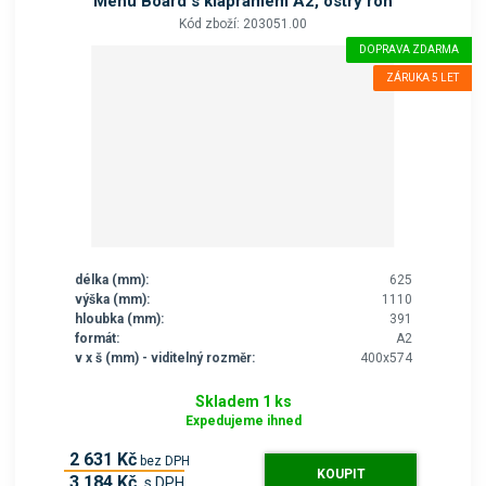
Menu Board s klaprámem A2, ostrý roh
Kód zboží: 203051.00
DOPRAVA ZDARMA
ZÁRUKA 5 LET
délka (mm):
625
výška (mm):
1110
hloubka (mm):
391
formát:
A2
v x š (mm) - viditelný rozměr:
400x574
Skladem 1 ks
Expedujeme ihned
2 631 Kč
bez DPH
KOUPIT
3 184 Kč
s DPH