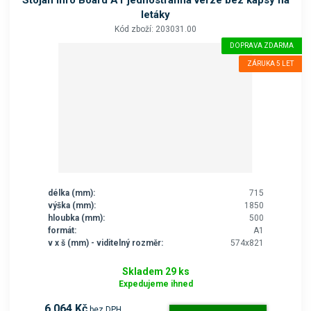
letáky
Kód zboží: 203031.00
DOPRAVA ZDARMA
ZÁRUKA 5 LET
délka (mm):
715
výška (mm):
1850
hloubka (mm):
500
formát:
A1
v x š (mm) - viditelný rozměr:
574x821
Skladem 29 ks
Expedujeme ihned
6 064 Kč
bez DPH