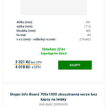
délka (mm):
351
výška (mm):
1110
hloubka (mm):
405
formát:
A3
v x š (mm) - viditelný rozměr:
279x402
Skladem 23 ks
Expedujeme ihned
3 321 Kč
bez DPH
KOUPIT
4 018 Kč
s DPH
Stojan Info Board 700x1000 oboustranná verze bez
kapsy na letáky
Kód zboží: 203034.00