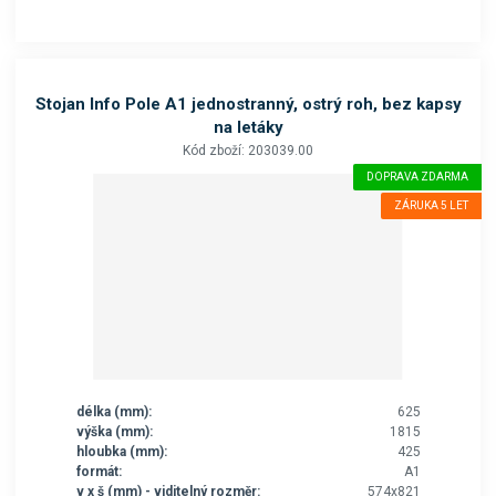
Stojan Info Pole A1 jednostranný, ostrý roh, bez kapsy
na letáky
Kód zboží: 203039.00
DOPRAVA ZDARMA
ZÁRUKA 5 LET
délka (mm):
625
výška (mm):
1815
hloubka (mm):
425
formát:
A1
v x š (mm) - viditelný rozměr:
574x821