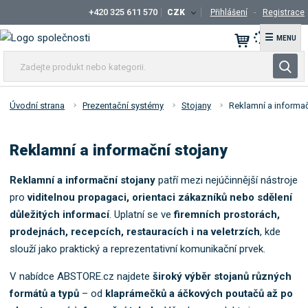
+420 325 611 570
CZK
Přihlášení
Registrace
☰
Z
V
a
y
d
h
e
Úvodní strana
Prezentační systémy
Stojany
Reklamní a informač
l
j
t
e
Reklamní a informační stojany
e
d
p
a
r
Reklamní a informační stojany
patří mezi nejúčinnější nástroje
t
o
pro
viditelnou propagaci, orientaci zákazníků nebo sdělení
d
důležitých informací
. Uplatní se ve
firemních prostorách,
u
prodejnách, recepcích, restauracích i na veletrzích
, kde
k
slouží jako praktický a reprezentativní komunikační prvek.
t
n
V nabídce ABSTORE.cz najdete
široký výběr stojanů různých
e
formátů a typů
– od
klaprámečků a áčkových poutačů až po
b