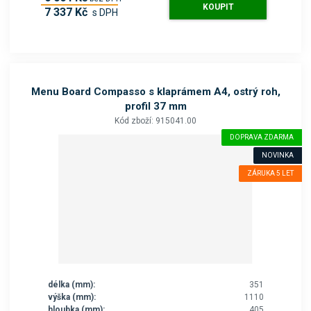
KOUPIT
7 337 Kč
s DPH
Menu Board Compasso s klaprámem A4, ostrý roh,
profil 37 mm
Kód zboží: 915041.00
DOPRAVA ZDARMA
NOVINKA
ZÁRUKA 5 LET
délka (mm):
351
výška (mm):
1110
hloubka (mm):
405