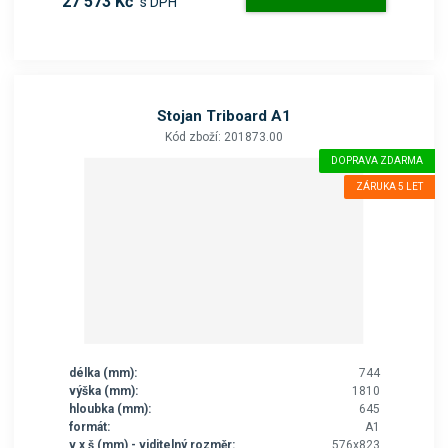
27 573 Kč
s DPH
Stojan Triboard A1
Kód zboží: 201873.00
DOPRAVA ZDARMA
ZÁRUKA 5 LET
délka (mm):
744
výška (mm):
1810
hloubka (mm):
645
formát:
A1
v x š (mm) - viditelný rozměr:
576x823