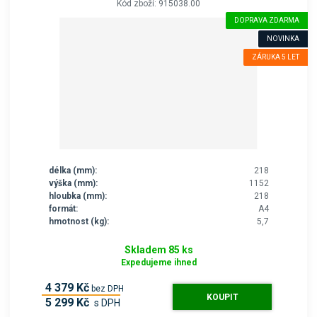
Kód zboží: 915038.00
DOPRAVA ZDARMA
NOVINKA
ZÁRUKA 5 LET
délka (mm):
218
výška (mm):
1152
hloubka (mm):
218
formát:
A4
hmotnost (kg):
5,7
Skladem 85 ks
Expedujeme ihned
4 379 Kč
bez DPH
KOUPIT
5 299 Kč
s DPH