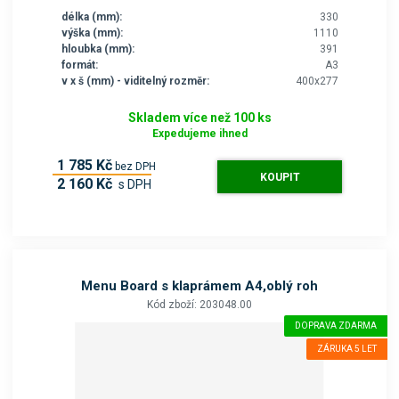
délka (mm):
330
výška (mm):
1110
hloubka (mm):
391
formát:
A3
v x š (mm) - viditelný rozměr:
400x277
Skladem více než 100 ks
Expedujeme ihned
1 785 Kč
bez DPH
KOUPIT
2 160 Kč
s DPH
Menu Board s klaprámem A4,oblý roh
Kód zboží: 203048.00
DOPRAVA ZDARMA
ZÁRUKA 5 LET