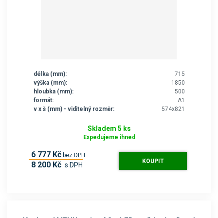
délka (mm):
715
výška (mm):
1850
hloubka (mm):
500
formát:
A1
v x š (mm) - viditelný rozměr:
574x821
Skladem 5 ks
Expedujeme ihned
6 777 Kč
bez DPH
KOUPIT
8 200 Kč
s DPH