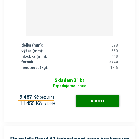
délka (mm):
598
výška (mm):
1660
hloubka (mm):
448
formát:
8xA4
hmotnost (kg):
14,6
Skladem 31 ks
Expedujeme ihned
9 467 Kč
bez DPH
KOUPIT
11 455 Kč
s DPH
Stojan Info Board A1 jednostranná verze bez kapsy na