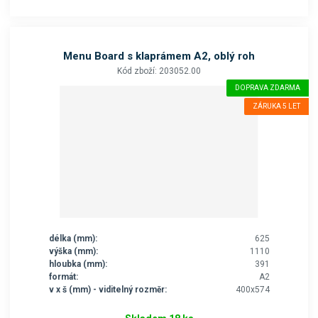
Menu Board s klaprámem A2, oblý roh
Kód zboží: 203052.00
DOPRAVA ZDARMA
ZÁRUKA 5 LET
délka (mm):
625
výška (mm):
1110
hloubka (mm):
391
formát:
A2
v x š (mm) - viditelný rozměr:
400x574