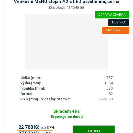
Venkovní MENU stojan A2 s LED osvětlením, černá
Kód zboží: 915040.00
DOPRAVA ZDARMA
NOVINKA
ZÁRUKA 5 LET
délka (mm):
737
výška (mm):
1384
hloubka (mm):
580
formát:
A2
v x š (mm) - viditelný rozměr:
572x398
Skladem 4 ks
Expedujeme ihned
22 788 Kč
bez DPH
KOUPIT