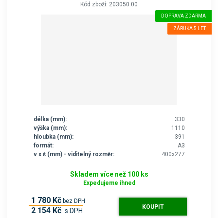
Kód zboží: 203050.00
DOPRAVA ZDARMA
ZÁRUKA 5 LET
délka (mm):
330
výška (mm):
1110
hloubka (mm):
391
formát:
A3
v x š (mm) - viditelný rozměr:
400x277
Skladem více než 100 ks
Expedujeme ihned
1 780 Kč
bez DPH
KOUPIT
2 154 Kč
s DPH