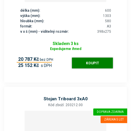
délka (mm):
600
výška (mm):
1303
hloubka (mm):
580
formát:
A3
v x š (mm) - viditelný rozměr:
398x275
Skladem 3 ks
Expedujeme ihned
20 787 Kč
bez DPH
KOUPIT
25 152 Kč
s DPH
Stojan Triboard 3xA0
Kód zboží: 203212.00
DOPRAVA ZDARMA
ZÁRUKA 5 LET