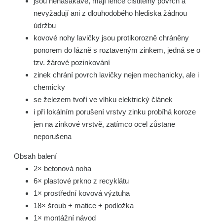
jsou nenasákavé, mají lehce čistitelný povrch a
nevyžadují ani z dlouhodobého hlediska žádnou
údržbu
kovové nohy lavičky jsou protikorozně chráněny
ponorem do lázně s roztaveným zinkem, jedná se o
tzv. žárové pozinkování
zinek chrání povrch lavičky nejen mechanicky, ale i
chemicky
se železem tvoří ve vlhku elektrický článek
i při lokálním porušení vrstvy zinku probíhá koroze
jen na zinkové vrstvě, zatímco ocel zůstane
neporušena
Obsah balení
2× betonová noha
6× plastové prkno z recyklátu
1× prostřední kovová výztuha
18× šroub + matice + podložka
1× montážní návod