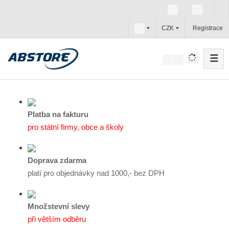
c
CZK
Registrace
z
☰
V
y
h
l
e
Platba na fakturu
d
pro státní firmy, obce a školy
a
t
Doprava zdarma
platí pro objednávky nad 1000,- bez DPH
Množstevní slevy
při větším odběru