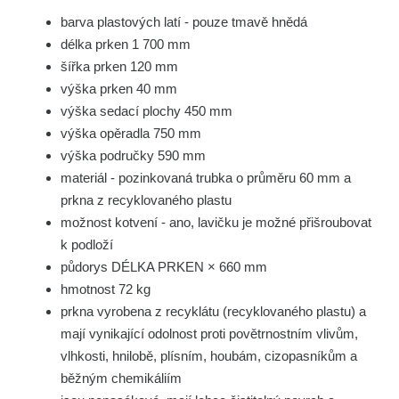
barva plastových latí - pouze tmavě hnědá
délka prken 1 700 mm
šířka prken 120 mm
výška prken 40 mm
výška sedací plochy 450 mm
výška opěradla 750 mm
výška područky 590 mm
materiál - pozinkovaná trubka o průměru 60 mm a
prkna z recyklovaného plastu
možnost kotvení - ano, lavičku je možné přišroubovat
k podloží
půdorys DÉLKA PRKEN × 660 mm
hmotnost 72 kg
prkna vyrobena z recyklátu (recyklovaného plastu) a
mají vynikající odolnost proti povětrnostním vlivům,
vlhkosti, hnilobě, plísním, houbám, cizopasníkům a
běžným chemikáliím