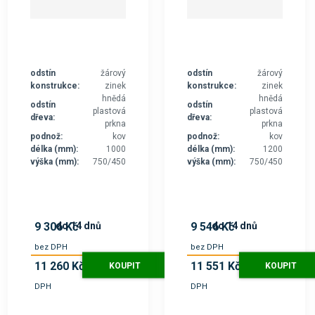
odstín
žárový
odstín
žárový
konstrukce:
zinek
konstrukce:
zinek
hnědá
hnědá
odstín
odstín
plastová
plastová
dřeva:
dřeva:
prkna
prkna
podnož:
kov
podnož:
kov
délka (mm):
1000
délka (mm):
1200
výška (mm):
750/450
výška (mm):
750/450
do 14 dnů
do 14 dnů
9 306 Kč
9 546 Kč
bez DPH
bez DPH
11 260 Kč
11 551 Kč
KOUPIT
KOUPIT
s
s
DPH
DPH