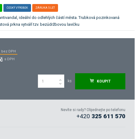
ČESKÝ VÝROBEK
ZÁRUKA 5 LET
 antivandal, ideální do odlehlých částí města. Trubková pozinkovaná
tová prkna vytváří tzv. bezúdržbovou lavičku
bez DPH
Kč
s DPH
ks
KOUPIT
Nevíte si rady? Objednejte po telefonu
+420
325 611 570