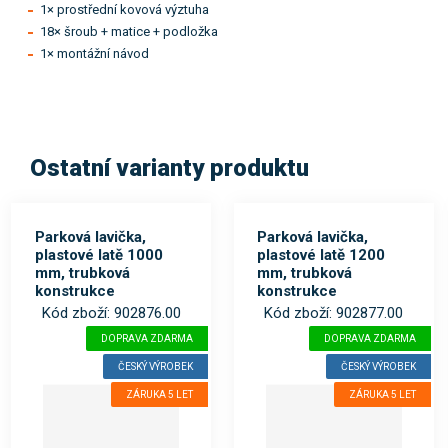
1× prostřední kovová výztuha
18× šroub + matice + podložka
1× montážní návod
Ostatní varianty produktu
Parková lavička,
Parková lavička,
plastové latě 1000
plastové latě 1200
mm, trubková
mm, trubková
konstrukce
konstrukce
Kód zboží: 902876.00
Kód zboží: 902877.00
DOPRAVA ZDARMA
DOPRAVA ZDARMA
ČESKÝ VÝROBEK
ČESKÝ VÝROBEK
ZÁRUKA 5 LET
ZÁRUKA 5 LET