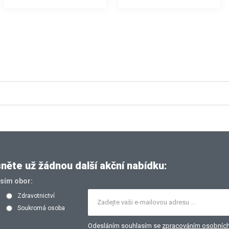
ěte už žádnou další akční nabídku:
osím obor:
Zdravotnictví
Soukromá osoba
Odesláním souhlasím se
zpracováním osobních