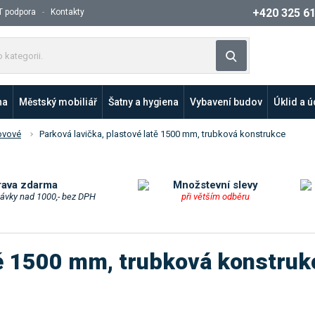
+420 325 6
T podpora
Kontakty
Z
Vyhledat
a
d
e
na
Městský mobiliář
Šatny a hygiena
Vybavení budov
Úklid a 
j
t
ovové
Parková lavička, plastové latě 1500 mm, trubková konstrukce
e
p
r
o
rava zdarma
Množstevní slevy
návky nad 1000,- bez DPH
při větším odběru
d
u
k
t
tě 1500 mm, trubková konstruk
n
e
b
o