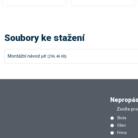
Soubory ke stažení
Montážní návod
pdf
(296.46 Kb)
Nepropásn
Zvolte pr
Škola
Obec
Firma