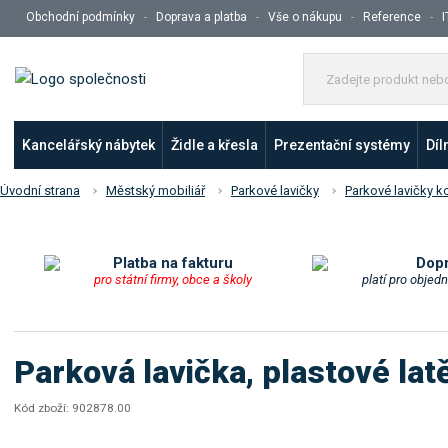
Obchodní podmínky
Doprava a platba
Vše o nákupu
Reference
I
Kancelářský nábytek
Židle a křesla
Prezentační systémy
Díl
Úvodní strana
Městský mobiliář
Parkové lavičky
Parkové lavičky k
Platba na fakturu
Dop
pro státní firmy, obce a školy
platí pro objed
Parková lavička, plastové la
Kód zboží:
902878.00
K