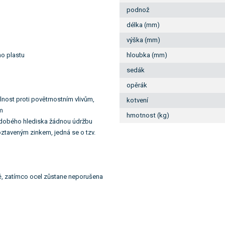
podnož
délka (mm)
výška (mm)
ho plastu
hloubka (mm)
sedák
opěrák
lnost proti povětrnostním vlivům,
kotvení
ím
hmotnost (kg)
uhodobého hlediska žádnou údržbu
ztaveným zinkem, jedná se o tzv.
tvě, zatímco ocel zůstane neporušena