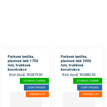
Parková lavička,
Parková lavička,
plastové latě 1700
plastové latě 2000
mm, trubková
mm, trubková
konstrukce
konstrukce
Kód zboží: 902879.00
Kód zboží: 902880.00
DOPRAVA ZDARMA
DOPRAVA ZDARMA
ČESKÝ VÝROBEK
ČESKÝ VÝROBEK
ZÁRUKA 5 LET
ZÁRUKA 5 LET