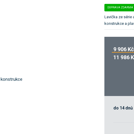
k
DOPRAVA ZDARMA
a
t
Lavička ze série
e
konstrukce a plas
g
o
r
9 906 Kč
i
i
11 986 
.
do 14 dnů