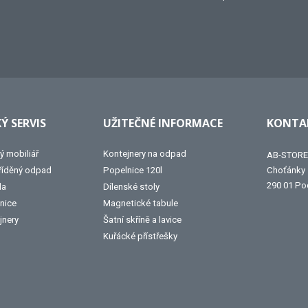
Ý SERVIS
UŽITEČNÉ INFORMACE
KONTAK
ý mobiliář
Kontejnery na odpad
AB-STORE 
tříděný odpad
Popelnice 120l
Choťánky
290 01 Po
la
Dílenské stoly
nice
Magnetické tabule
jnery
Šatní skříně a lavice
Kuřácké přístřešky