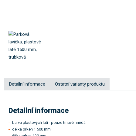
s
t
r
_
1
5
0
0
Detailní informace
Ostatní varianty produktu
Detailní informace
barva plastových latí - pouze tmavě hnědá
délka prken 1 500 mm
šířka prken 120 mm