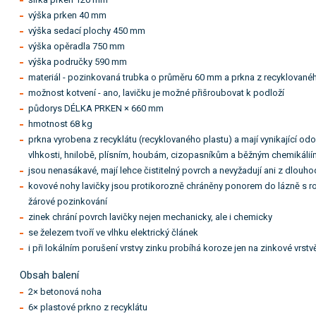
výška prken 40 mm
výška sedací plochy 450 mm
výška opěradla 750 mm
výška područky 590 mm
materiál - pozinkovaná trubka o průměru 60 mm a prkna z recyklované
možnost kotvení - ano, lavičku je možné přišroubovat k podloží
půdorys DÉLKA PRKEN × 660 mm
hmotnost 68 kg
prkna vyrobena z recyklátu (recyklovaného plastu) a mají vynikající odo
vlhkosti, hnilobě, plísním, houbám, cizopasníkům a běžným chemikáli
jsou nenasákavé, mají lehce čistitelný povrch a nevyžadují ani z dlo
kovové nohy lavičky jsou protikorozně chráněny ponorem do lázně s ro
žárové pozinkování
zinek chrání povrch lavičky nejen mechanicky, ale i chemicky
se železem tvoří ve vlhku elektrický článek
i při lokálním porušení vrstvy zinku probíhá koroze jen na zinkové vrs
Obsah balení
2× betonová noha
6× plastové prkno z recyklátu