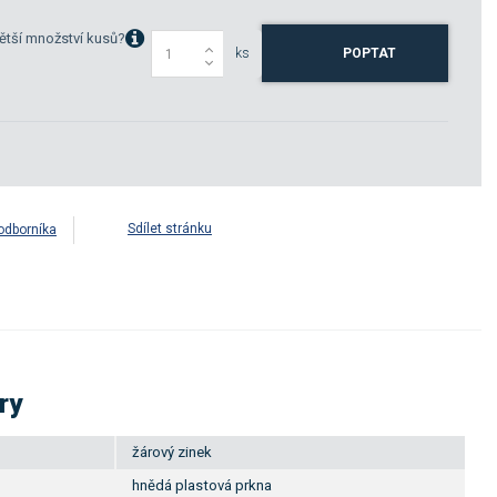
ětší množství kusů?
ks
POPTAT
Sdílet stránku
odborníka
ry
žárový zinek
hnědá plastová prkna