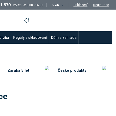
11 570
CZK
Přihlášení
Registrace
Po až Pá: 8:00 - 16:00
údržba
Regály a skladování
Dům a zahrada
Záruka 5 let
České produkty
ce