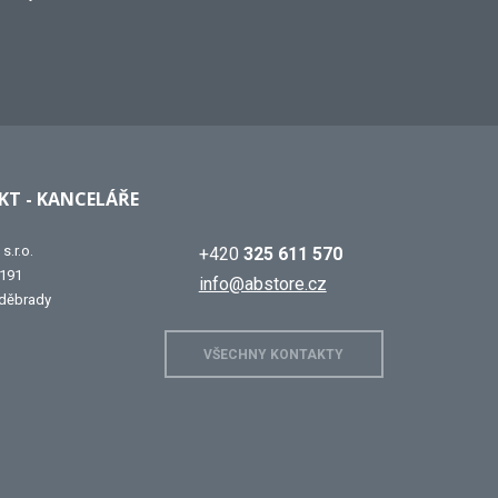
T - KANCELÁŘE
s.r.o.
+420
325 611 570
 191
info@abstore.cz
děbrady
VŠECHNY KONTAKTY