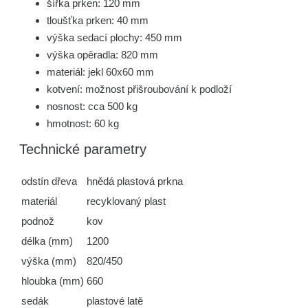
šířka prken: 120 mm
tloušťka prken: 40 mm
výška sedací plochy: 450 mm
výška opěradla: 820 mm
materiál: jekl 60x60 mm
kotvení: možnost přišroubování k podloží
nosnost: cca 500 kg
hmotnost: 60 kg
Technické parametry
odstín dřeva
hnědá plastová prkna
materiál
recyklovaný plast
podnož
kov
délka (mm)
1200
výška (mm)
820/450
hloubka (mm)
660
sedák
plastové latě