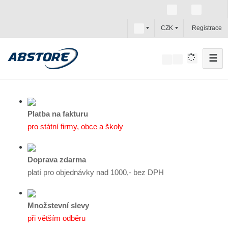
c
CZK
Registrace
z
☰
V
y
h
l
e
Platba na fakturu
d
pro státní firmy, obce a školy
a
t
Doprava zdarma
platí pro objednávky nad 1000,- bez DPH
Množstevní slevy
při větším odběru