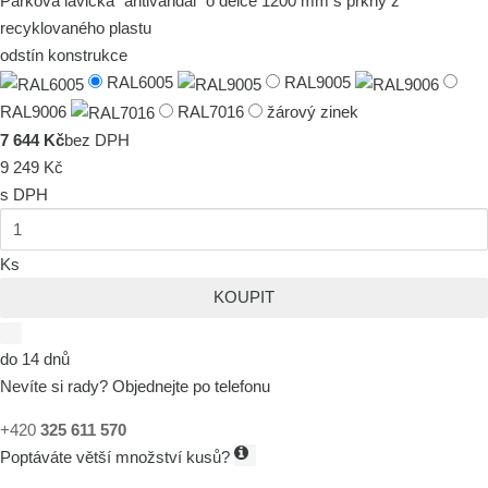
Parková lavička "antivandal" o délce 1200 mm s prkny z
recyklovaného plastu
odstín konstrukce
RAL6005
RAL9005
RAL9006
RAL7016
žárový zinek
7 644 Kč
bez DPH
9 249 Kč
s DPH
Ks
KOUPIT
do 14 dnů
Nevíte si rady? Objednejte po telefonu
+420
325 611 570
Poptáváte větší množství kusů?