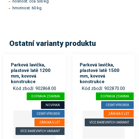
nosnost: cca 500 kg
hmotnost: 60 kg
Ostatní varianty produktu
Parková lavička,
Parková lavička,
plastové latě 1200
plastové latě 1500
mm, kovová
mm, kovová
konstrukce
konstrukce
Kód zboží: 902868.00
Kód zboží: 902870.00
DOPRAVA ZDARMA
DOPRAVA ZDARMA
NOVINKA
ČESKÝ VÝROBEK
ČESKÝ VÝROBEK
ZÁRUKA 5 LET
ZÁRUKA 5 LET
VÍCE BAREVNÝCH VARIANT
VÍCE BAREVNÝCH VARIANT