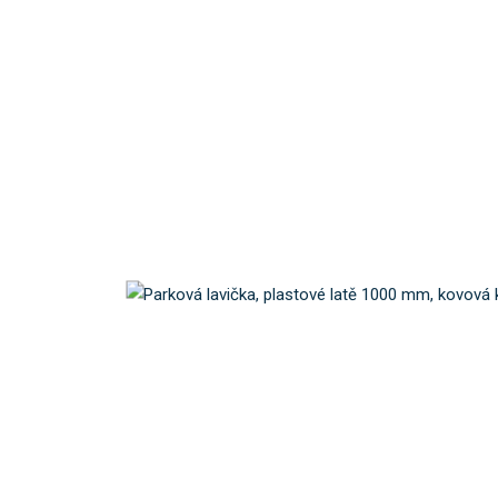
ó
d
d
o
d
a
v
a
t
e
l
e
:
0
1
1
1