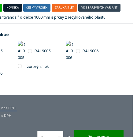
NOVINKA
ČESKÝ VÝROBEK
ZÁRUKA 5 LET
VÍCE BAREVNÝCH VARIANT
"antivandal" o délce 1000 mm s prkny z recyklovaného plastu
ukce
05
RAL9005
RAL9006
žárový zinek
16
bez DPH
s DPH