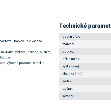
Technické paramet
odstín dřeva
axitovou barvou - dle vašeho
materiál
podnož
m vlivům, vlhkosti, hnilobě, plísním,
údržbová
délka (mm)
t, výborná pevnost i stabilita -
výška (mm)
hloubka (mm)
sedák
opěrák
kotvení