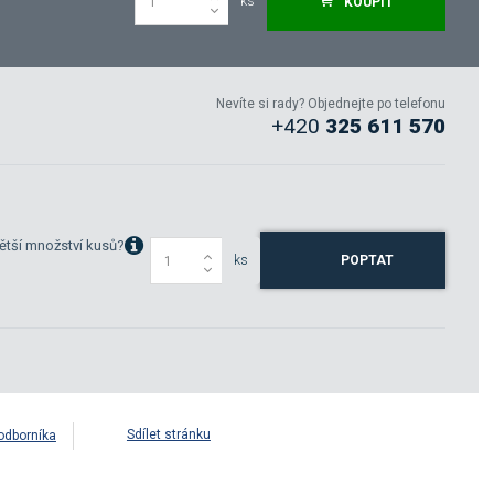
ks
KOUPIT
Nevíte si rady? Objednejte po telefonu
+420
325 611 570
ětší množství kusů?
ks
POPTAT
Sdílet stránku
odborníka