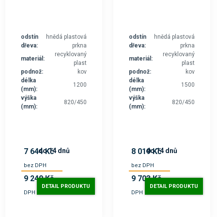
odstín
hnědá plastová
odstín
hnědá plastová
dřeva:
prkna
dřeva:
prkna
recyklovaný
recyklovaný
materiál:
materiál:
plast
plast
podnož:
kov
podnož:
kov
délka
délka
1200
1500
(mm):
(mm):
výška
výška
820/450
820/450
(mm):
(mm):
do 14 dnů
do 14 dnů
7 644 Kč
8 019 Kč
bez DPH
bez DPH
9 249 Kč
9 703 Kč
s
s
DETAIL PRODUKTU
DETAIL PRODUKTU
DPH
DPH