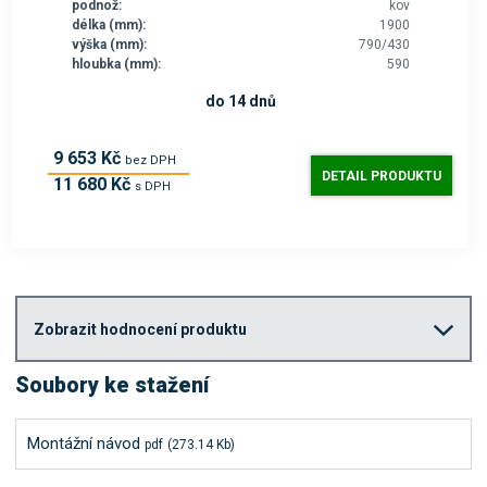
podnož:
kov
délka (mm):
1900
výška (mm):
790/430
hloubka (mm):
590
do 14 dnů
9 653 Kč
bez DPH
DETAIL PRODUKTU
11 680 Kč
s DPH
Zobrazit hodnocení produktu
Soubory ke stažení
Montážní návod
pdf
(273.14 Kb)