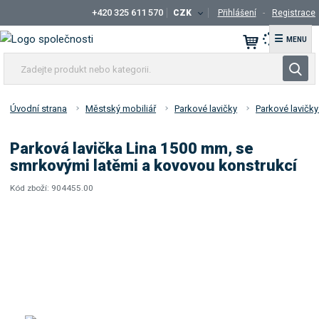
+420 325 611 570
CZK
Přihlášení
Registrace
☰
Z
V
a
y
d
h
e
Úvodní strana
Městský mobiliář
Parkové lavičky
Parkové lavičk
l
j
t
e
Parková lavička Lina 1500 mm, se
e
d
smrkovými latěmi a kovovou konstrukcí
p
a
r
Kód zboží:
904455.00
t
K
o
ó
d
d
u
d
k
o
t
d
a
n
v
e
a
b
t