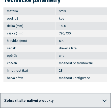
Technické parametry
materiál
smrk
podnož
kov
délka (mm)
1500
výška (mm)
790/430
hloubka (mm)
590
sedák
dřevěné latě
opěrák
ano
kotvení
možnost přišroubování
hmotnost (kg)
28
barva dřeva
možnost konfigurace
Zobrazit alternativní produkty