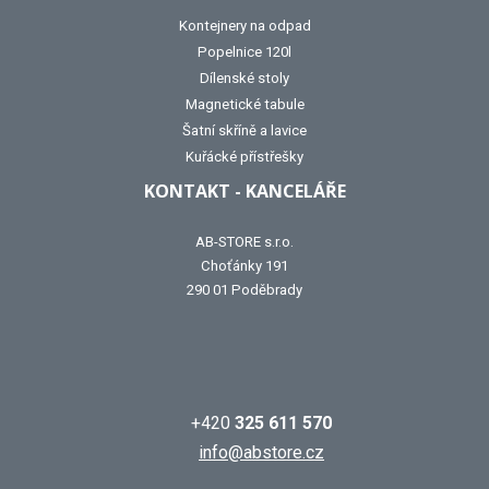
Kontejnery na odpad
Popelnice 120l
Dílenské stoly
Magnetické tabule
Šatní skříně a lavice
Kuřácké přístřešky
KONTAKT - KANCELÁŘE
AB-STORE s.r.o.
Choťánky 191
290 01 Poděbrady
+420
325 611 570
info@abstore.cz