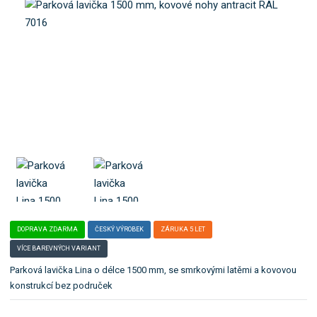
o
e
k
l
a
e
t
:
0
e
1
g
8
o
9
r
i
i
.
DOPRAVA ZDARMA
ČESKÝ VÝROBEK
ZÁRUKA 5 LET
VÍCE BAREVNÝCH VARIANT
Parková lavička Lina o délce 1500 mm, se smrkovými latěmi a kovovou
konstrukcí bez područek