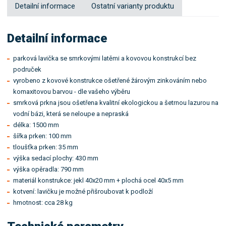
Detailní informace
Ostatní varianty produktu
Detailní informace
parková lavička se smrkovými latěmi a kovovou konstrukcí bez
područek
vyrobeno z kovové konstrukce ošetřené žárovým zinkováním nebo
komaxitovou barvou - dle vašeho výběru
smrková prkna jsou ošetřena kvalitní ekologickou a šetrnou lazurou na
vodní bázi, která se neloupe a nepraská
délka: 1500 mm
šířka prken: 100 mm
tloušťka prken: 35 mm
výška sedací plochy: 430 mm
výška opěradla: 790 mm
materiál konstrukce: jekl 40x20 mm + plochá ocel 40x5 mm
kotvení: lavičku je možné přišroubovat k podloží
hmotnost: cca 28 kg