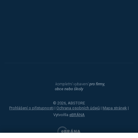
Procity
Dahle
kompletní vybavení
pro firmy,
obce nebo školy
© 2026, ABSTORE
Prohlášení o přístupnosti
|
Ochrana osobních údajů
|
Mapa stránek
|
Vytvořila
eBRÁNA