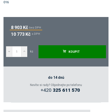
8 903 Kč
bez DPH
10 773 Kč
s DPH
ks
KOUPIT
Poptat
Zeptejte se odborníka
do 14 dnů
Nevíte si rady? Objednejte po telefonu
+420
325 611 570
Sdílet