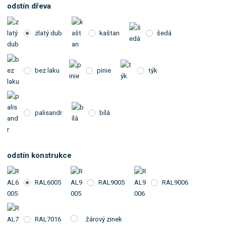
odstín dřeva
zlatý dub
kaštan
šedá
bez laku
pinie
týk
palisandr
bílá
odstín konstrukce
RAL6005
RAL9005
RAL9006
RAL7016
žárový zinek