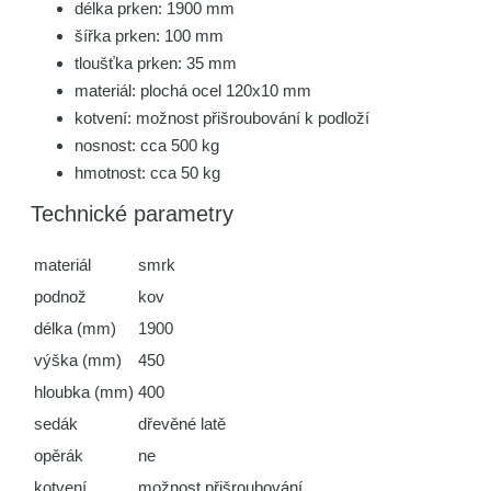
délka prken: 1900 mm
šířka prken: 100 mm
tloušťka prken: 35 mm
materiál: plochá ocel 120x10 mm
kotvení: možnost přišroubování k podloží
nosnost: cca 500 kg
hmotnost: cca 50 kg
Technické parametry
materiál
smrk
podnož
kov
délka (mm)
1900
výška (mm)
450
hloubka (mm)
400
sedák
dřevěné latě
opěrák
ne
kotvení
možnost přišroubování