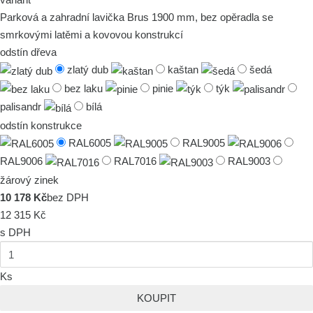
Parková a zahradní lavička Brus 1900 mm, bez opěradla se
smrkovými latěmi a kovovou konstrukcí
odstín dřeva
zlatý dub
kaštan
šedá
bez laku
pinie
týk
palisandr
bílá
odstín konstrukce
RAL6005
RAL9005
RAL9006
RAL7016
RAL9003
žárový zinek
10 178 Kč
bez DPH
12 315 Kč
s DPH
Ks
KOUPIT