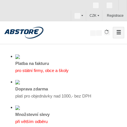
c
CZK
Registrace
z
☰
V
y
h
l
e
Platba na fakturu
d
pro státní firmy, obce a školy
a
t
Doprava zdarma
platí pro objednávky nad 1000,- bez DPH
Množstevní slevy
při větším odběru