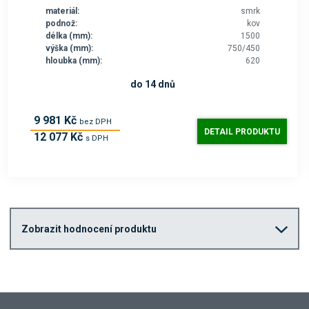
materiál:
smrk
podnož:
kov
délka (mm):
1500
výška (mm):
750/450
hloubka (mm):
620
do 14 dnů
9 981 Kč
bez DPH
DETAIL PRODUKTU
12 077 Kč
s DPH
Zobrazit hodnocení produktu