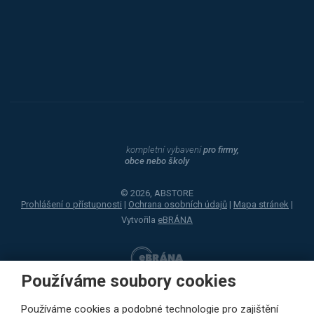
Dahle
kompletní vybavení
pro firmy,
obce nebo školy
© 2026, ABSTORE
Prohlášení o přístupnosti
|
Ochrana osobních údajů
|
Mapa stránek
|
Vytvořila
eBRÁNA
Používáme soubory cookies
Používáme cookies a podobné technologie pro zajištění