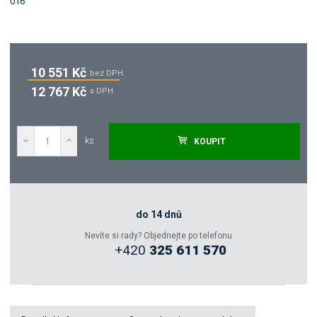
10 551 Kč
bez DPH
12 767 Kč
s DPH
ks
KOUPIT
Poptat
Zeptejte se odborníka
do 14 dnů
Nevíte si rady? Objednejte po telefonu
+420
325 611 570
Sdílet