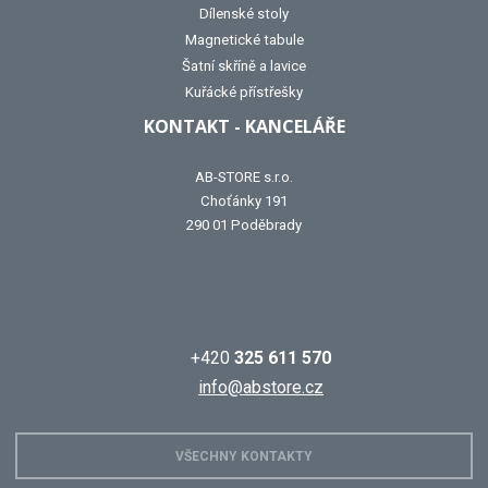
Dílenské stoly
Magnetické tabule
Šatní skříně a lavice
Kuřácké přístřešky
KONTAKT - KANCELÁŘE
AB-STORE s.r.o.
Choťánky 191
290 01 Poděbrady
+420
325 611 570
info@abstore.cz
VŠECHNY KONTAKTY