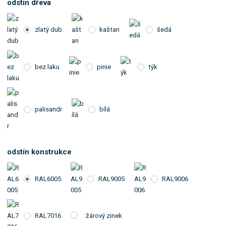
odstín dřeva
zlatý dub
kaštan
šedá
bez laku
pinie
týk
palisandr
bílá
odstín konstrukce
RAL6005
RAL9005
RAL9006
RAL7016
žárový zinek