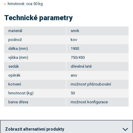
hmotnost: cca 50 kg
Technické parametry
materiál
smrk
podnož
kov
délka (mm)
1900
výška (mm)
750/450
sedák
dřevěné latě
opěrák
ano
kotvení
možnost přišroubování
hmotnost (kg)
50
barva dřeva
možnost konfigurace
Zobrazit alternativní produkty