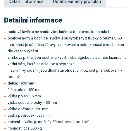
Detailní informace
Ostatní varianty produktu
Detailní informace
parková lavička se smrkovými latěmi a trubkovou konstrukcí
ocelové nohy a bočnice lavičky jsou vyrobeny z trubky o průměru 60
mm, která je ošetřena žárovým zinkováním nebo komaxitovou barvou -
dle vašeho výběru
smrková prkna jsou ošetřena kvalitní ekologickou a šetrnou lazurou na
vodní bázi, která se neloupe a nepraská
hlavními výhodami jsou dlouhá životnost či možnost přišroubování k
podloží
délka: 1900 mm
šířka prken: 120 mm
výška prken: 35 mm
výška sedací plochy: 450 mm
výška opěradla: 750 mm
výška područek: 590 mm
kotvení: lavičku je možné přišroubovat k podloží
nosnost: cca 500 kg