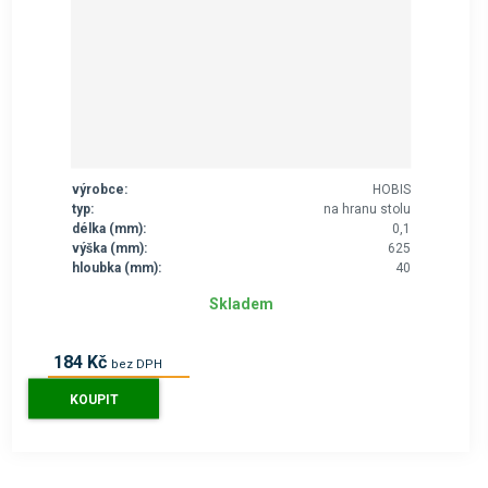
výrobce:
HOBIS
typ:
na hranu stolu
délka (mm):
0,1
výška (mm):
625
hloubka (mm):
40
Skladem
184 Kč
bez DPH
223 Kč
s DPH
KOUPIT