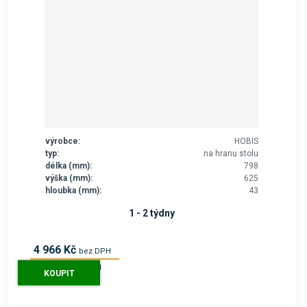
výrobce:
HOBIS
typ:
na hranu stolu
délka (mm):
798
výška (mm):
625
hloubka (mm):
43
1 - 2 týdny
4 966 Kč
bez DPH
6 009 Kč
s DPH
KOUPIT