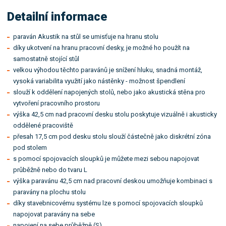
Detailní informace
paraván Akustik na stůl se umisťuje na hranu stolu
díky ukotvení na hranu pracovní desky, je možné ho použít na
samostatně stojící stůl
velkou výhodou těchto paravánů je snížení hluku, snadná montáž,
vysoká variabilita využití jako nástěnky - možnost špendlení
slouží k oddělení napojených stolů, nebo jako akustická stěna pro
vytvoření pracovního prostoru
výška 42,5 cm nad pracovní desku stolu poskytuje vizuálně i akusticky
oddělené pracoviště
přesah 17,5 cm pod desku stolu slouží částečně jako diskrétní zóna
pod stolem
s pomocí spojovacích sloupků je můžete mezi sebou napojovat
průběžně nebo do tvaru L
výška paravánu 42,5 cm nad pracovní deskou umožňuje kombinaci s
paravány na plochu stolu
díky stavebnicovému systému lze s pomocí spojovacích sloupků
napojovat paravány na sebe
napojení na sebe průběžně (S)