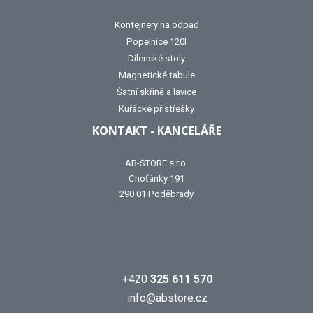
Kontejnery na odpad
Popelnice 120l
Dílenské stoly
Magnetické tabule
Šatní skříně a lavice
Kuřácké přístřešky
KONTAKT - KANCELÁŘE
AB-STORE s.r.o.
Choťánky 191
290 01 Poděbrady
+420
325 611 570
info@abstore.cz