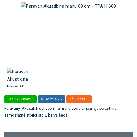
o
e
k
l
a
e
t
:
T
e
P
g
A
o
H
r
6
i
0
i
0
.
DOPRAVA ZDARMA
ČESKÝ VÝROBEK
ZÁRUKA 5 LET
Paravány Akustik k uchycení na hranu stolu umožňuje použití na
samostatně stojící stoly, barva šedá