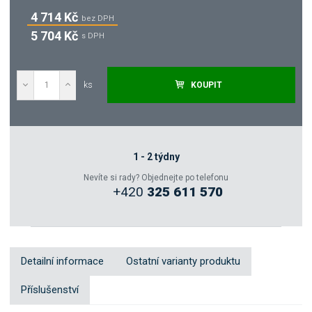
4 714 Kč
bez DPH
5 704 Kč
s DPH
ks
KOUPIT
Poptat
Zeptejte se odborníka
1 - 2 týdny
Nevíte si rady? Objednejte po telefonu
+420
325 611 570
Sdílet
Detailní informace
Ostatní varianty produktu
Příslušenství