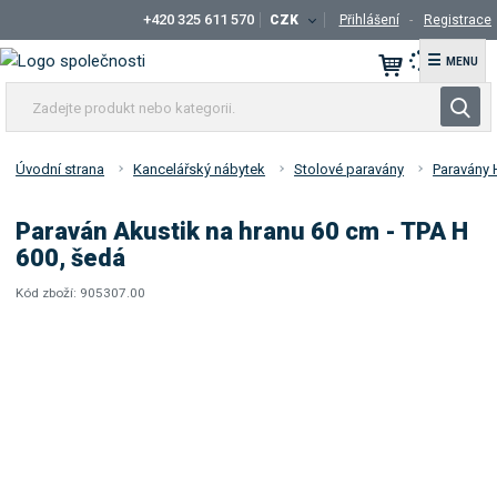
+420 325 611 570
CZK
Přihlášení
Registrace
☰
Z
V
a
y
d
h
e
Úvodní strana
Kancelářský nábytek
Stolové paravány
Paravány 
l
j
t
e
Paraván Akustik na hranu 60 cm - TPA H
e
d
600, šedá
p
a
r
Kód zboží:
905307.00
t
K
o
ó
d
d
u
d
k
o
t
d
a
n
v
e
a
b
t