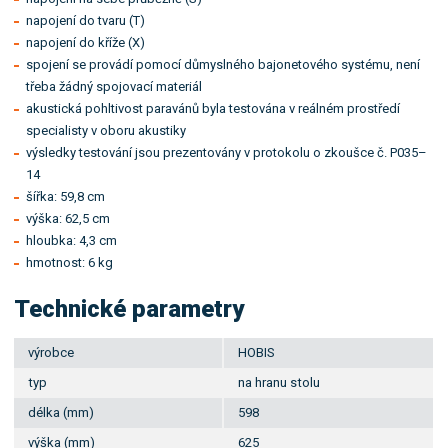
napojení do tvaru (T)
napojení do kříže (X)
spojení se provádí pomocí důmyslného bajonetového systému, není
třeba žádný spojovací materiál
akustická pohltivost paravánů byla testována v reálném prostředí
specialisty v oboru akustiky
výsledky testování jsou prezentovány v protokolu o zkoušce č. P035–
14
šířka: 59,8 cm
výška: 62,5 cm
hloubka: 4,3 cm
hmotnost: 6 kg
Technické parametry
výrobce
HOBIS
typ
na hranu stolu
délka (mm)
598
výška (mm)
625