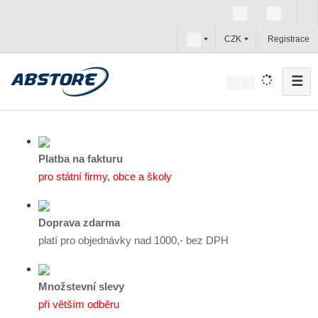
c
CZK
Registrace
z
☰
V
y
h
l
e
Platba na fakturu
d
pro státní firmy, obce a školy
a
t
Doprava zdarma
platí pro objednávky nad 1000,- bez DPH
Množstevní slevy
při větším odběru