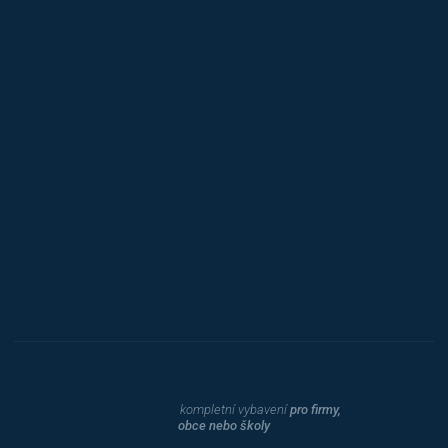
Jansen D.
Mars
Triton
Toyota
Procity
Dahle
kompletní vybavení
pro firmy,
obce nebo školy