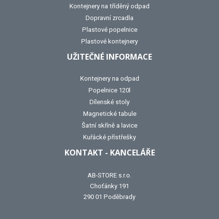
Kontejnery na tříděný odpad
Dopravní zrcadla
Plastové popelnice
Plastové kontejnery
UŽITEČNÉ INFORMACE
Kontejnery na odpad
Popelnice 120l
Dílenské stoly
Magnetické tabule
Šatní skříně a lavice
Kuřácké přístřešky
KONTAKT - KANCELÁŘE
AB-STORE s.r.o.
Choťánky 191
290 01 Poděbrady