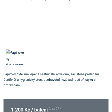
o
l
k
e
:
a
O
t
L
e
4
g
5
o
x
r
7
5
i
/
i
2
.
N
Papírový pytel má lepené šestiúhelníkové dno, začištěné přelepem.
Certifikát a hygienický atest o zdravotní nezávadnosti při styku s
potravinami
1 200 Kč / balení
(bez DPH)