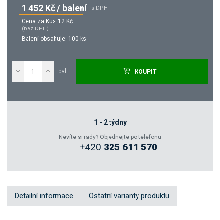
1 452 Kč / balení
s DPH
Cena za Kus
12 Kč
(bez DPH)
Balení obsahuje:
100 ks
bal
KOUPIT
Poptat
Zeptejte se odborníka
1 - 2 týdny
Nevíte si rady? Objednejte po telefonu
+420
325 611 570
Sdílet
Detailní informace
Ostatní varianty produktu