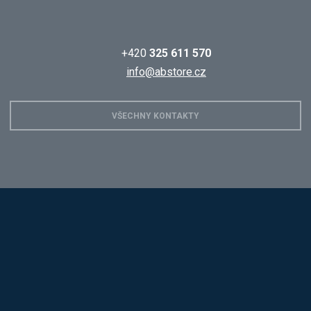
+420
325 611 570
info@abstore.cz
VŠECHNY KONTAKTY
Hobis
Alba
Kovos