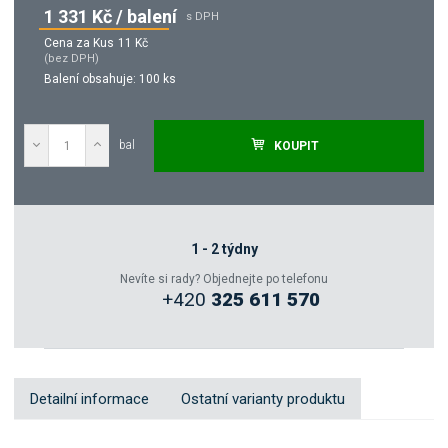
1 331 Kč / balení
s DPH
Cena za Kus
11 Kč
(bez DPH)
Balení obsahuje:
100 ks
bal
KOUPIT
Poptat
Zeptejte se odborníka
1 - 2 týdny
Nevíte si rady? Objednejte po telefonu
+420
325 611 570
Sdílet
Detailní informace
Ostatní varianty produktu