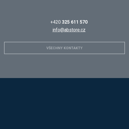
+420
325 611 570
info@abstore.cz
VŠECHNY KONTAKTY
Hobis
Alba
Kovos