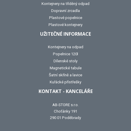
Kontejnery na tříděný odpad
Dopravní zrcadla
Plastové popelnice
Plastové kontejnery
UŽITEČNÉ INFORMACE
Kontejnery na odpad
Popelnice 120l
Dílenské stoly
Magnetické tabule
Šatní skříně a lavice
Kuřácké přístřešky
KONTAKT - KANCELÁŘE
AB-STORE s.r.o.
Choťánky 191
290 01 Poděbrady