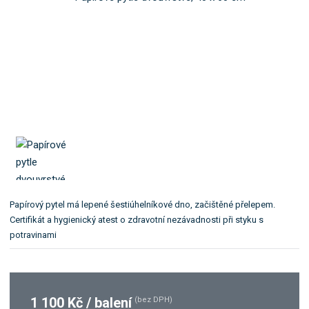
o
l
k
e
:
a
O
t
L
e
4
g
0
o
x
r
6
0
i
/
i
2
.
N
Papírový pytel má lepené šestiúhelníkové dno, začištěné přelepem.
Certifikát a hygienický atest o zdravotní nezávadnosti při styku s
potravinami
1 100 Kč / balení
(bez DPH)