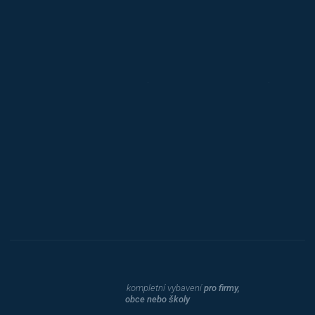
Jansen D.
Mars
Triton
Toyota
Procity
Dahle
kompletní vybavení
pro firmy,
obce nebo školy