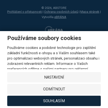
© 2026, ABSTORE
Prohlášení o přístupnosti
|
Ochrana osobních údajů
|
Mapa stránek
|
Vytvořila
eBRÁNA
Používáme soubory cookies
Používáme cookies a podobné technologie pro zajištění
základní funkčnosti e-shopu a s Vaším souhlasem také
pro optimalizaci webových stránek, personalizaci obsahu i
zobrazení relevantních reklam. Informace o Vašich
preferencích sdílíme s našimi partnery pro reklamní,
sociální sítě i podrobné analýzy pouze s Vaším souhlasem.
NASTAVENÍ
Partneři mohou tyto údaje v rámci personalizace reklamy
zkombinovat s dalšími daty, které jste jim poskytli při
ODMÍTNOUT
využívání jejich služeb. Kliknutím na tlačítko SOUHLASÍM
vyjádříte Váš souhlas s ukládáním cookies k výkonovým,
funkčním a marketingovým účelům a s předáváním údajů o
SOUHLASÍM
chování na webu v rámci cílení reklamy na sociálních a