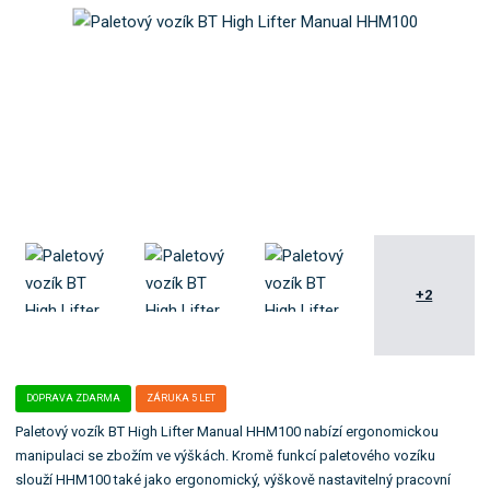
o
e
k
l
a
e
t
:
H
e
H
g
M
o
1
r
0
i
0
i
.
+2
DOPRAVA ZDARMA
ZÁRUKA 5 LET
Paletový vozík BT High Lifter Manual HHM100 nabízí ergonomickou
manipulaci se zbožím ve výškách. Kromě funkcí paletového vozíku
slouží HHM100 také jako ergonomický, výškově nastavitelný pracovní