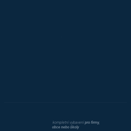
Jansen D.
Mars
Triton
Toyota
Procity
Dahle
kompletní vybavení
pro firmy,
obce nebo školy