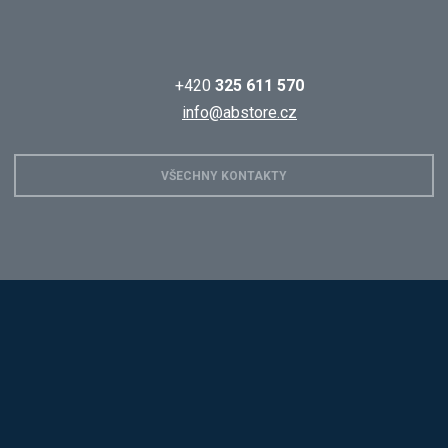
+420
325 611 570
info@abstore.cz
VŠECHNY KONTAKTY
Hobis
Alba
Kovos