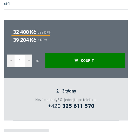
stůl
32 400 Kč
bez DPH
39 204 Kč
s DPH
ks
KOUPIT
Poptat
Zeptejte se odborníka
2 - 3 týdny
Nevíte si rady? Objednejte po telefonu
+420
325 611 570
Sdílet