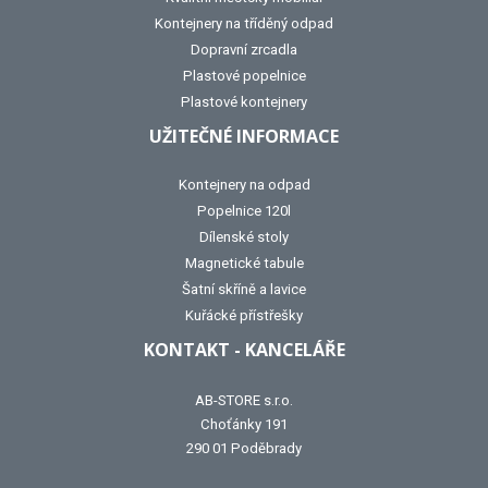
Kontejnery na tříděný odpad
Dopravní zrcadla
Plastové popelnice
Plastové kontejnery
UŽITEČNÉ INFORMACE
Kontejnery na odpad
Popelnice 120l
Dílenské stoly
Magnetické tabule
Šatní skříně a lavice
Kuřácké přístřešky
KONTAKT - KANCELÁŘE
AB-STORE s.r.o.
Choťánky 191
290 01 Poděbrady