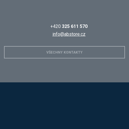
+420
325 611 570
info@abstore.cz
VŠECHNY KONTAKTY
Hobis
Alba
Kovos