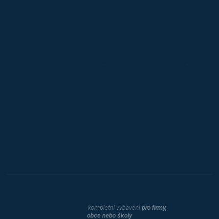
Jansen D.
Mars
Triton
Toyota
Procity
Dahle
kompletní vybavení
pro firmy,
obce nebo školy