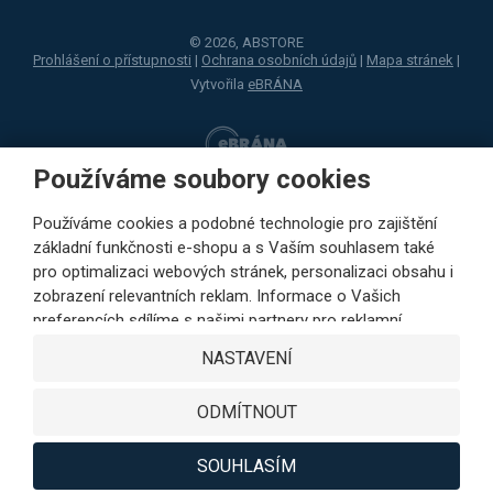
© 2026, ABSTORE
Prohlášení o přístupnosti
|
Ochrana osobních údajů
|
Mapa stránek
|
Vytvořila
eBRÁNA
Používáme soubory cookies
Používáme cookies a podobné technologie pro zajištění
základní funkčnosti e-shopu a s Vaším souhlasem také
pro optimalizaci webových stránek, personalizaci obsahu i
zobrazení relevantních reklam. Informace o Vašich
preferencích sdílíme s našimi partnery pro reklamní,
sociální sítě i podrobné analýzy pouze s Vaším souhlasem.
NASTAVENÍ
Partneři mohou tyto údaje v rámci personalizace reklamy
zkombinovat s dalšími daty, které jste jim poskytli při
ODMÍTNOUT
využívání jejich služeb. Kliknutím na tlačítko SOUHLASÍM
vyjádříte Váš souhlas s ukládáním cookies k výkonovým,
funkčním a marketingovým účelům a s předáváním údajů o
SOUHLASÍM
chování na webu v rámci cílení reklamy na sociálních a