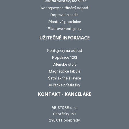
Kvalitní městský mobiliář
Kontejnery na tříděný odpad
Dopravní zrcadla
Plastové popelnice
Plastové kontejnery
UŽITEČNÉ INFORMACE
Kontejnery na odpad
Popelnice 120l
Dílenské stoly
Magnetické tabule
Šatní skříně a lavice
Kuřácké přístřešky
KONTAKT - KANCELÁŘE
AB-STORE s.r.o.
Choťánky 191
290 01 Poděbrady