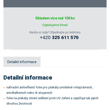
Poptat
Skladem více než 100 ks
Zeptejte se odborníka
Expedujeme ihned
Nevíte si rady? Objednejte po telefonu
+420
325 611 570
Sdílet
Detailní informace
Detailní informace
náhradní antireflexní folie pro plakáty umístěné v klaprámech,
windtalkerech nebo A-stojanech
folie na plakáty chrání sdělení proti UV záření a zajišťuje tak jejich
dlouhou životnost