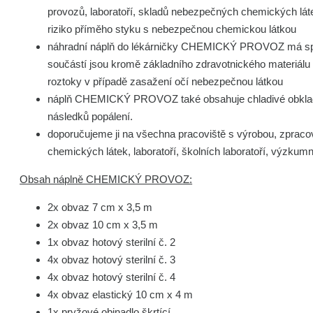
provozů, laboratoří, skladů nebezpečných chemických láte
riziko příměho styku s nebezpečnou chemickou látkou
náhradní náplň do lékárničky CHEMICKÝ PROVOZ má spe
součástí jsou kromě základního zdravotnického materiálu 
roztoky v případě zasažení očí nebezpečnou látkou
náplň CHEMICKÝ PROVOZ také obsahuje chladivé obklady
následků popálení.
doporučujeme ji na všechna pracoviště s výrobou, zpra
chemických látek, laboratoří, školních laboratoří, výzku
Obsah náplně CHEMICKÝ PROVOZ:
2x obvaz 7 cm x 3,5 m
2x obvaz 10 cm x 3,5 m
1x obvaz hotový sterilní č. 2
4x obvaz hotový sterilní č. 3
4x obvaz hotový sterilní č. 4
4x obvaz elastický 10 cm x 4 m
1x pryžové obinadlo škrtící