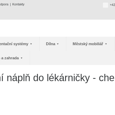
odpora
Kontakty
+42
entační systémy
Dílna
Městský mobiliář
 a zahrada
 náplň do lékárničky - ch