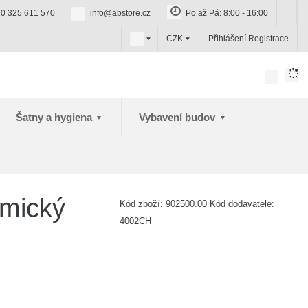
0 325 611 570
info@abstore.cz
Po až Pá: 8:00 - 16:00
c
CZK
Přihlášení
Registrace
z
Šatny a hygiena
Vybavení budov
emický
Kód zboží:
902500.00
Kód dodavatele:
4002CH