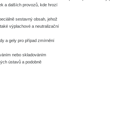
k a dalších provozů, kde hrozí
ciálně sestavný obsah, jehož
také výplachové a neutralizační
 a gely pro případ zmírnění
cováním nebo skladováním
mných ústavů a podobně