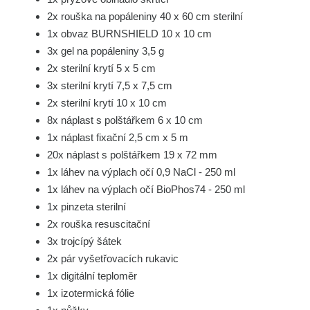
2x rouška na popáleniny 40 x 60 cm sterilní
1x obvaz BURNSHIELD 10 x 10 cm
3x gel na popáleniny 3,5 g
2x sterilní krytí 5 x 5 cm
3x sterilní krytí 7,5 x 7,5 cm
2x sterilní krytí 10 x 10 cm
8x náplast s polštářkem 6 x 10 cm
1x náplast fixační 2,5 cm x 5 m
20x náplast s polštářkem 19 x 72 mm
1x láhev na výplach očí 0,9 NaCl - 250 ml
1x láhev na výplach očí BioPhos74 - 250 ml
1x pinzeta sterilní
2x rouška resuscitační
3x trojcípý šátek
2x pár vyšetřovacích rukavic
1x digitální teploměr
1x izotermická fólie