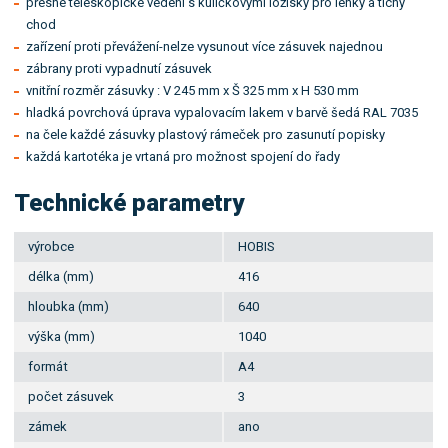
přesné teleskopické vedení s kuličkovými ložisky pro lehký a tichý
chod
zařízení proti převážení-nelze vysunout více zásuvek najednou
zábrany proti vypadnutí zásuvek
vnitřní rozměr zásuvky : V 245 mm x Š 325 mm x H 530 mm
hladká povrchová úprava vypalovacím lakem v barvě šedá RAL 7035
na čele každé zásuvky plastový rámeček pro zasunutí popisky
každá kartotéka je vrtaná pro možnost spojení do řady
Technické parametry
výrobce
HOBIS
délka (mm)
416
hloubka (mm)
640
výška (mm)
1040
formát
A4
počet zásuvek
3
zámek
ano