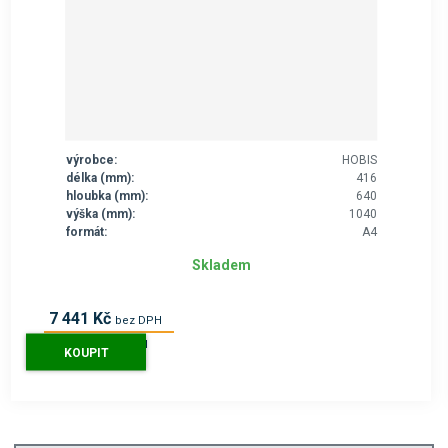
výrobce:
HOBIS
délka (mm):
416
hloubka (mm):
640
výška (mm):
1040
formát:
A4
Skladem
7 441 Kč
bez DPH
9 004 Kč
s DPH
KOUPIT