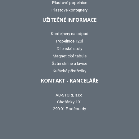
Plastové popelnice
Plastové kontejnery
UŽITEČNÉ INFORMACE
Kontejnery na odpad
Popelnice 120l
Dílenské stoly
Magnetické tabule
Šatní skříně a lavice
Kuřácké přístřešky
KONTAKT - KANCELÁŘE
AB-STORE s.r.o.
Choťánky 191
290 01 Poděbrady