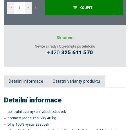
í
ks
KOUPIT
Poptat
Zeptejte se odborníka
Skladem
Nevíte si rady? Objednejte po telefonu
+420
325 611 570
Sdílet
Detailní informace
Ostatní varianty produktu
Detailní informace
centrální uzamykání všech zásuvek
nosnost jedné zásuvky 40 kg
plný 100% výsuv zásuvek