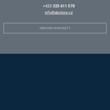
+420
325 611 570
info@abstore.cz
VŠECHNY KONTAKTY
Hobis
Alba
Kovos