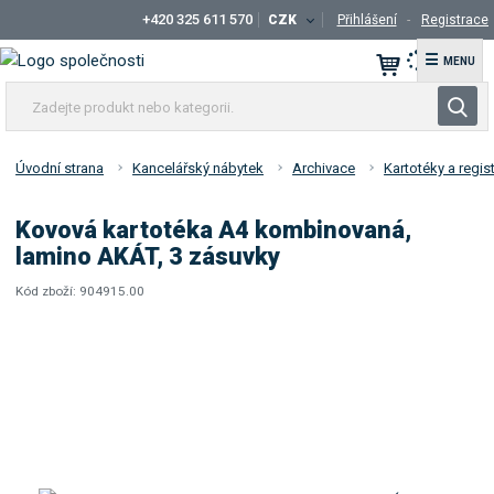
+420 325 611 570
CZK
Přihlášení
Registrace
☰
Z
V
a
y
d
h
e
Úvodní strana
Kancelářský nábytek
Archivace
Kartotéky a regis
l
j
t
e
Kovová kartotéka A4 kombinovaná,
e
d
lamino AKÁT, 3 zásuvky
p
a
r
Kód zboží:
904915.00
t
K
o
ó
d
d
u
d
k
o
t
d
a
n
v
e
a
b
t