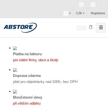
c
CZK
Registrace
z
☰
V
y
h
l
e
Platba na fakturu
d
pro státní firmy, obce a školy
a
t
Doprava zdarma
platí pro objednávky nad 1000,- bez DPH
Množstevní slevy
při větším odběru