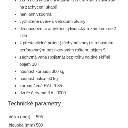
na zachycení úkapů
není ohnivzdorná
vyztužené dveře s větracími otvory
dvoubodové uzamykání cylindrickým zámkem se 2
klíči
4 přestavitelné police (záchytné vany) s robustním
perforovaným pozinkovaným roštem, objem 9 l
záchytná vana (pojistná) bez roštu na dně skříně,
objem 10 l
nosnost korpusu 300 kg
nosnost police 60 kg
korpus šedá RAL 7035
dveře červená RAL 3000
Technické parametry
délka (mm)
505
hloubka (mm)
500