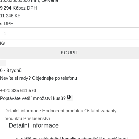
1950x505x500 mm, červená
9 294 Kč
bez DPH
11 246 Kč
s DPH
Ks
KOUPIT
6 - 8 týdnů
Nevíte si rady? Objednejte po telefonu
+420
325 611 570
Poptáváte větší množství kusů?
Detailní informace
Hodnocení produktu
Ostatní varianty
produktu
Příslušenství
Detailní informace
skříň na uskladnění kapalin a chemikálií s vaničkami