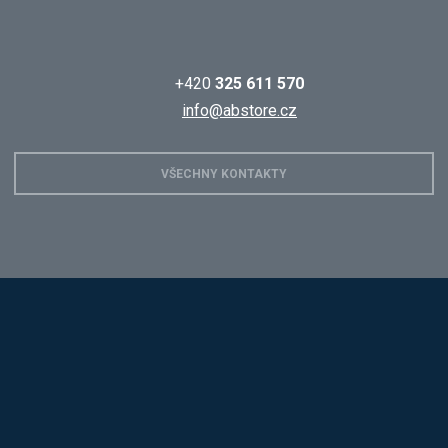
+420
325 611 570
info@abstore.cz
VŠECHNY KONTAKTY
Hobis
Alba
Kovos