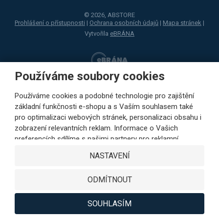
© 2026, ABSTORE
Prohlášení o přístupnosti
|
Ochrana osobních údajů
|
Mapa stránek
|
Vytvořila
eBRÁNA
Používáme soubory cookies
Používáme cookies a podobné technologie pro zajištění
základní funkčnosti e-shopu a s Vaším souhlasem také
pro optimalizaci webových stránek, personalizaci obsahu i
zobrazení relevantních reklam. Informace o Vašich
preferencích sdílíme s našimi partnery pro reklamní,
sociální sítě i podrobné analýzy pouze s Vaším souhlasem.
NASTAVENÍ
Partneři mohou tyto údaje v rámci personalizace reklamy
zkombinovat s dalšími daty, které jste jim poskytli při
ODMÍTNOUT
využívání jejich služeb. Kliknutím na tlačítko SOUHLASÍM
vyjádříte Váš souhlas s ukládáním cookies k výkonovým,
funkčním a marketingovým účelům a s předáváním údajů o
SOUHLASÍM
chování na webu v rámci cílení reklamy na sociálních a