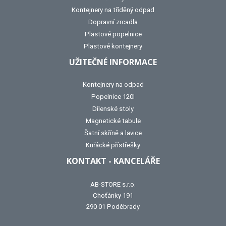
Kontejnery na tříděný odpad
Dopravní zrcadla
Plastové popelnice
Plastové kontejnery
UŽITEČNÉ INFORMACE
Kontejnery na odpad
Popelnice 120l
Dílenské stoly
Magnetické tabule
Šatní skříně a lavice
Kuřácké přístřešky
KONTAKT - KANCELÁŘE
AB-STORE s.r.o.
Choťánky 191
290 01 Poděbrady