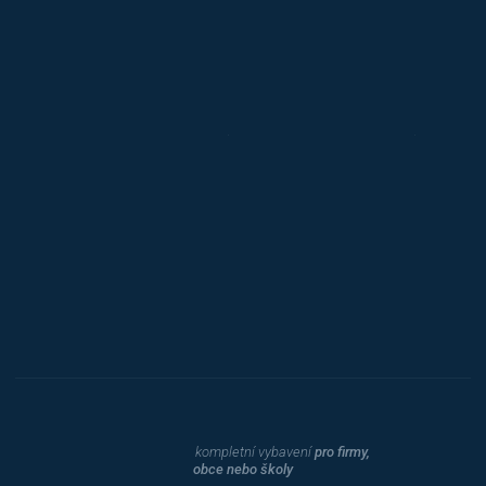
Jansen D.
Mars
Triton
Toyota
Procity
Dahle
kompletní vybavení
pro firmy,
obce nebo školy