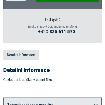
Poptat
Zeptejte se odborníka
6 - 8 týdnů
Nevíte si rady? Objednejte po telefonu
+420
325 611 570
Sdílet
Detailní informace
Detailní informace
Odkládací krabička, v balení 5 ks
Zobrazit hodnocení produktu