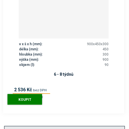
v x š x h (mm):
900x450x300
délka (mm):
450
hloubka (mm):
300
výška (mm):
900
objem (l):
90
6 - 8 týdnů
2 536 Kč
bez DPH
3 069 Kč
s DPH
KOUPIT