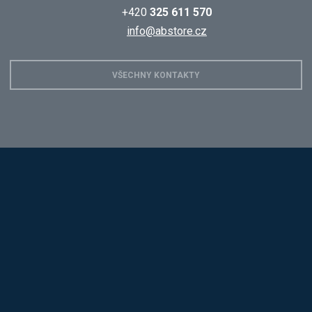
+420
325 611 570
info@abstore.cz
VŠECHNY KONTAKTY
Hobis
Alba
Kovos
Jansen D.
Mars