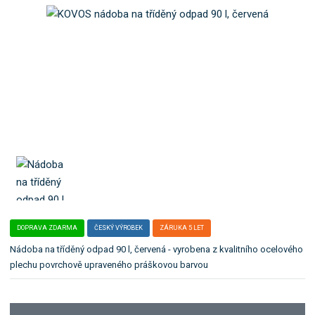
o
e
k
l
a
e
t
:
K
e
O
g
S
o
_
r
1
i
2
i
6
2
.
DOPRAVA ZDARMA
ČESKÝ VÝROBEK
ZÁRUKA 5 LET
Nádoba na tříděný odpad 90 l, červená - vyrobena z kvalitního ocelového
plechu povrchově upraveného práškovou barvou