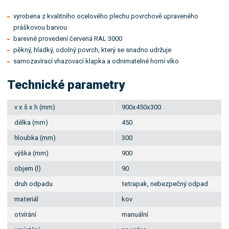
vyrobena z kvalitního ocelového plechu povrchově upraveného
práškovou barvou
barevné provedení červená RAL 3000
pěkný, hladký, odolný povrch, který se snadno udržuje
samozavírací vhazovací klapka a odnimatelné horní víko
Technické parametry
v x š x h (mm)
900x450x300
délka (mm)
450
hloubka (mm)
300
výška (mm)
900
objem (l)
90
druh odpadu
tetrapak, nebezpečný odpad
materiál
kov
otvírání
manuální