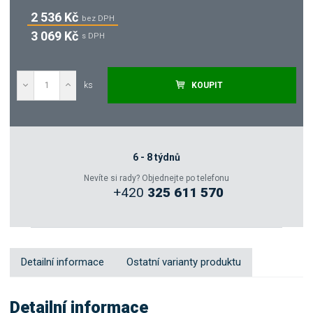
2 536 Kč
bez DPH
3 069 Kč
s DPH
ks
KOUPIT
Poptat
Zeptejte se odborníka
6 - 8 týdnů
Nevíte si rady? Objednejte po telefonu
+420
325 611 570
Sdílet
Detailní informace
Ostatní varianty produktu
Detailní informace