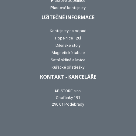
Plastové popelnice
Plastové kontejnery
UŽITEČNÉ INFORMACE
Kontejnery na odpad
Popelnice 120l
Dílenské stoly
Magnetické tabule
Šatní skříně a lavice
Kuřácké přístřešky
KONTAKT - KANCELÁŘE
AB-STORE s.r.o.
Choťánky 191
290 01 Poděbrady