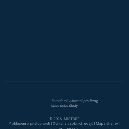
Triton
Toyota
Procity
Dahle
kompletní vybavení
pro firmy,
obce nebo školy
© 2026, ABSTORE
Prohlášení o přístupnosti
|
Ochrana osobních údajů
|
Mapa stránek
|