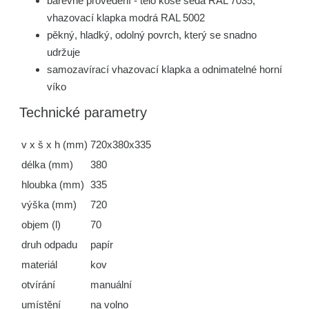
barevné provedení - tělo koše šedá RAL 7035,
vhazovací klapka modrá RAL 5002
pěkný, hladký, odolný povrch, který se snadno
udržuje
samozavírací vhazovací klapka a odnimatelné horní
víko
Technické parametry
v x š x h (mm)
720x380x335
délka (mm)
380
hloubka (mm)
335
výška (mm)
720
objem (l)
70
druh odpadu
papír
materiál
kov
otvírání
manuální
umístění
na volno