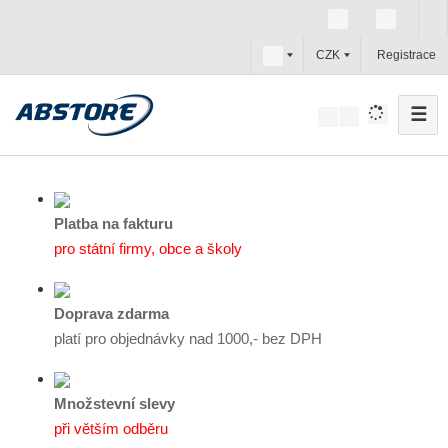
c
CZK
Registrace
z
☰
V
y
h
l
e
Platba na fakturu
d
pro státní firmy, obce a školy
a
t
Doprava zdarma
platí pro objednávky nad 1000,- bez DPH
Množstevní slevy
při větším odběru