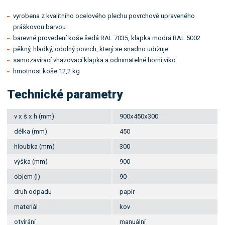
vyrobena z kvalitního ocelového plechu povrchově upraveného
práškovou barvou
barevné provedení koše šedá RAL 7035, klapka modrá RAL 5002
pěkný, hladký, odolný povrch, který se snadno udržuje
samozavírací vhazovací klapka a odnimatelné horní víko
hmotnost koše 12,2 kg
Technické parametry
v x š x h (mm)
900x450x300
délka (mm)
450
hloubka (mm)
300
výška (mm)
900
objem (l)
90
druh odpadu
papír
materiál
kov
otvírání
manuální