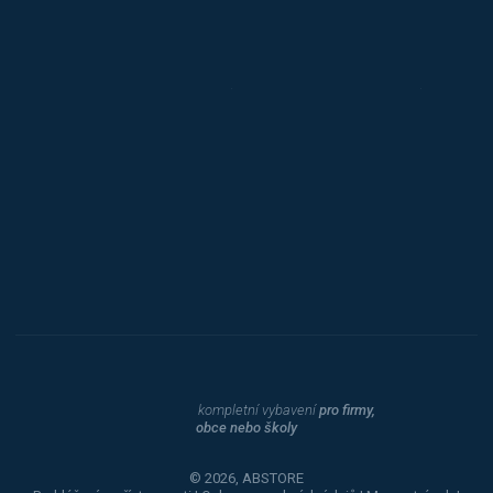
Jansen D.
Mars
Triton
Toyota
Procity
Dahle
kompletní vybavení
pro firmy,
obce nebo školy
© 2026, ABSTORE