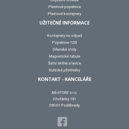
Plastové popelnice
Plastové kontejnery
UŽITEČNÉ INFORMACE
Kontejnery na odpad
Popelnice 120l
Dílenské stoly
Magnetické tabule
Šatní skříně a lavice
Kuřácké přístřešky
KONTAKT - KANCELÁŘE
AB-STORE s.r.o.
Choťánky 191
290 01 Poděbrady