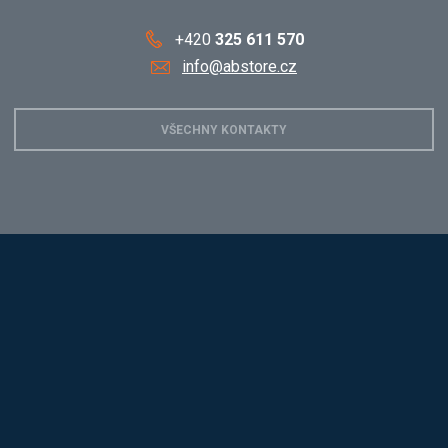
+420
325 611 570
info@abstore.cz
VŠECHNY KONTAKTY
Hobis
Alba
Kovos