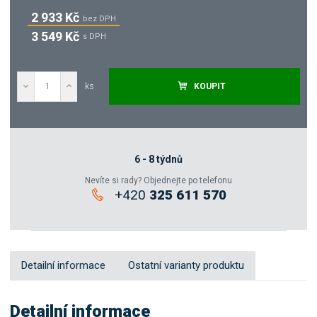
2 933 Kč
bez DPH
3 549 Kč
s DPH
ks
KOUPIT
Poptat
Zeptejte se odborníka
6 - 8 týdnů
Nevíte si rady? Objednejte po telefonu
+420
325 611 570
Sdílet
Detailní informace
Ostatní varianty produktu
Detailní informace