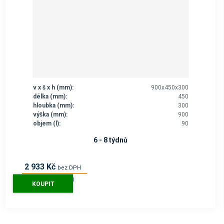
v x š x h (mm):
900x450x300
délka (mm):
450
hloubka (mm):
300
výška (mm):
900
objem (l):
90
6 - 8 týdnů
2 933 Kč
bez DPH
3 549 Kč
s DPH
KOUPIT