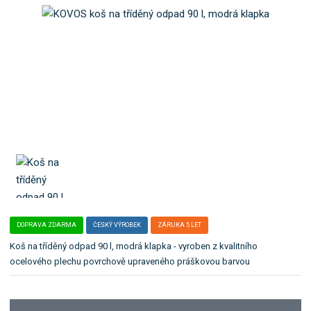
o
e
k
l
a
e
t
:
K
e
O
g
S
o
_
r
1
i
2
i
6
9
.
DOPRAVA ZDARMA
ČESKÝ VÝROBEK
ZÁRUKA 5 LET
Koš na tříděný odpad 90 l, modrá klapka - vyroben z kvalitního
ocelového plechu povrchově upraveného práškovou barvou