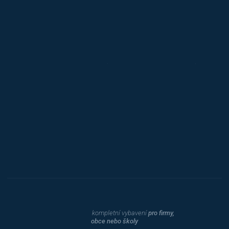
Jansen D.
Mars
Triton
Toyota
Procity
Dahle
kompletní vybavení
pro firmy,
obce nebo školy