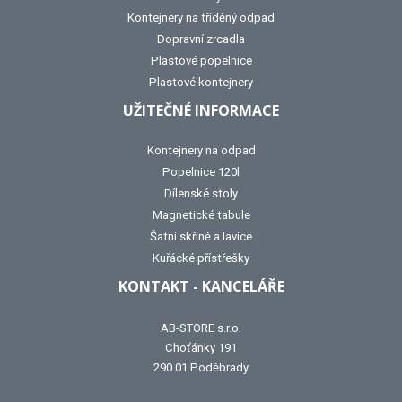
Kontejnery na tříděný odpad
Dopravní zrcadla
Plastové popelnice
Plastové kontejnery
UŽITEČNÉ INFORMACE
Kontejnery na odpad
Popelnice 120l
Dílenské stoly
Magnetické tabule
Šatní skříně a lavice
Kuřácké přístřešky
KONTAKT - KANCELÁŘE
AB-STORE s.r.o.
Choťánky 191
290 01 Poděbrady