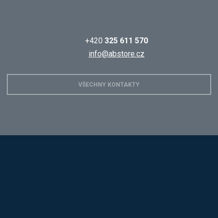
+420
325 611 570
info@abstore.cz
VŠECHNY KONTAKTY
Hobis
Alba
Kovos