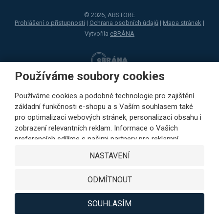
© 2026, ABSTORE
Prohlášení o přístupnosti
|
Ochrana osobních údajů
|
Mapa stránek
|
Vytvořila
eBRÁNA
Používáme soubory cookies
Používáme cookies a podobné technologie pro zajištění
základní funkčnosti e-shopu a s Vaším souhlasem také
pro optimalizaci webových stránek, personalizaci obsahu i
zobrazení relevantních reklam. Informace o Vašich
preferencích sdílíme s našimi partnery pro reklamní,
sociální sítě i podrobné analýzy pouze s Vaším souhlasem.
NASTAVENÍ
Partneři mohou tyto údaje v rámci personalizace reklamy
zkombinovat s dalšími daty, které jste jim poskytli při
ODMÍTNOUT
využívání jejich služeb. Kliknutím na tlačítko SOUHLASÍM
vyjádříte Váš souhlas s ukládáním cookies k výkonovým,
funkčním a marketingovým účelům a s předáváním údajů o
SOUHLASÍM
chování na webu v rámci cílení reklamy na sociálních a