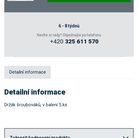
Poptat
Zeptejte se odborníka
6 - 8 týdnů
Nevíte si rady? Objednejte po telefonu
+420
325 611 570
Sdílet
Detailní informace
Detailní informace
Držák šroubováků, v balení 5 ks
Zobrazit hodnocení produktu