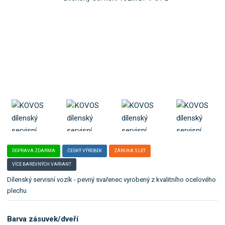
o
l
k
e
:
a
D
t
P
e
V
g
_
o
0
r
1
_
i
B
i
.
DOPRAVA ZDARMA
ČESKÝ VÝROBEK
ZÁRUKA 5 LET
VÍCE BAREVNÝCH VARIANT
Dílenský servisní vozík - pevný svařenec vyrobený z kvalitního ocelového
plechu
Barva zásuvek/dveří