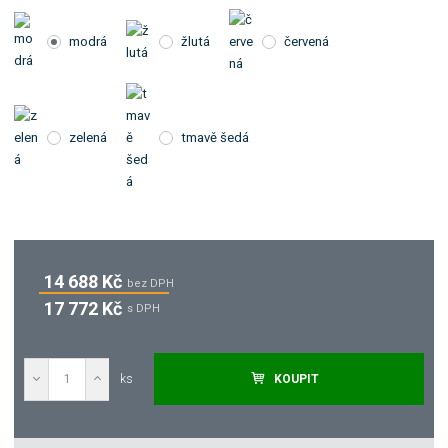
modrá
žlutá
červená
zelená
tmavě šedá
14 688 Kč
bez DPH
17 772 Kč
s DPH
ks
KOUPIT
Poptat