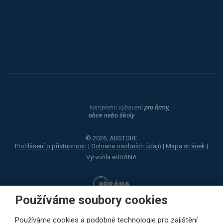
Dahle
kompletní vybavení
pro firmy,
obce nebo školy
© 2026, ABSTORE
Prohlášení o přístupnosti
|
Ochrana osobních údajů
|
Mapa stránek
|
Vytvořila
eBRÁNA
Používáme soubory cookies
Používáme cookies a podobné technologie pro zajištění