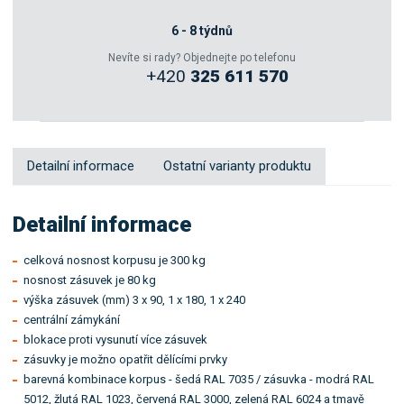
Zeptejte se odborníka
6 - 8 týdnů
Nevíte si rady? Objednejte po telefonu
+420
325 611 570
Sdílet
Detailní informace
Ostatní varianty produktu
Detailní informace
celková nosnost korpusu je 300 kg
nosnost zásuvek je 80 kg
výška zásuvek (mm) 3 x 90, 1 x 180, 1 x 240
centrální zámykání
blokace proti vysunutí více zásuvek
zásuvky je možno opatřit dělícími prvky
barevná kombinace korpus - šedá RAL 7035 / zásuvka - modrá RAL
5012, žlutá RAL 1023, červená RAL 3000, zelená RAL 6024 a tmavě