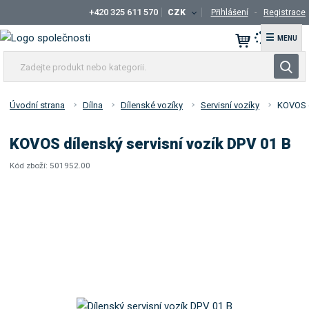
+420 325 611 570
CZK
Přihlášení
Registrace
☰
Z
V
a
y
d
h
e
Úvodní strana
Dílna
Dílenské vozíky
Servisní vozíky
KOVOS d
l
j
t
e
KOVOS dílenský servisní vozík DPV 01 B
e
d
p
Kód zboží:
501952.00
a
K
r
t
ó
o
d
d
d
u
o
k
d
a
t
v
n
a
e
t
b
e