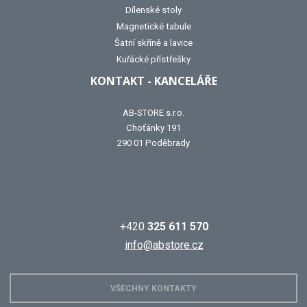
Dílenské stoly
Magnetické tabule
Šatní skříně a lavice
Kuřácké přístřešky
KONTAKT - KANCELÁŘE
AB-STORE s.r.o.
Choťánky 191
290 01 Poděbrady
+420
325 611 570
info@abstore.cz
VŠECHNY KONTAKTY