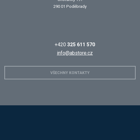
290 01 Poděbrady
+420
325 611 570
info@abstore.cz
VŠECHNY KONTAKTY
Hobis