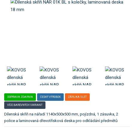
o
e
k
l
a
e
t
:
N
e
A
g
R
o
_
r
0
i
1
i
K
_
.
B
L
DOPRAVA ZDARMA
ČESKÝ VÝROBEK
ZÁRUKA 5 LET
VÍCE BAREVNÝCH VARIANT
Dílenská skříň na nářadí 1140x500x500 mm, pojízdná, 1 zásuvka, 2
police a laminovaná dřevotřísková deska pro odkládání předmětů