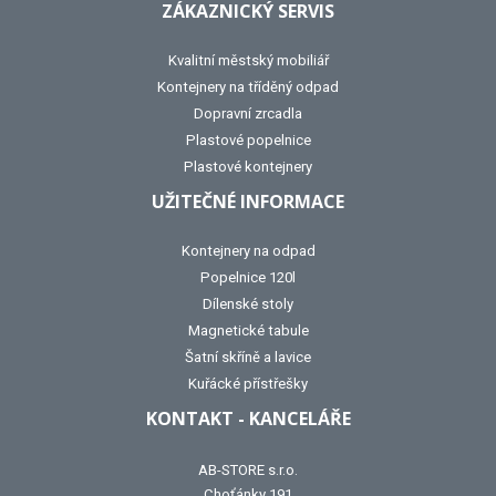
ZÁKAZNICKÝ SERVIS
Kvalitní městský mobiliář
Kontejnery na tříděný odpad
Dopravní zrcadla
Plastové popelnice
Plastové kontejnery
UŽITEČNÉ INFORMACE
Kontejnery na odpad
Popelnice 120l
Dílenské stoly
Magnetické tabule
Šatní skříně a lavice
Kuřácké přístřešky
KONTAKT - KANCELÁŘE
AB-STORE s.r.o.
Choťánky 191