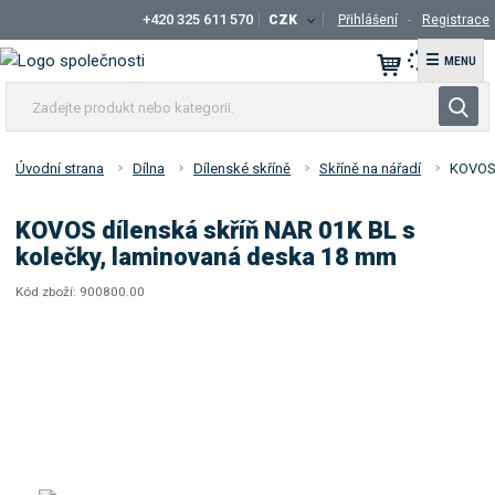
+420 325 611 570
CZK
Přihlášení
Registrace
☰
Z
V
a
y
d
h
e
Úvodní strana
Dílna
Dílenské skříně
Skříně na nářadí
KOVOS 
l
j
t
e
KOVOS dílenská skříň NAR 01K BL s
e
d
kolečky, laminovaná deska 18 mm
p
a
r
Kód zboží:
900800.00
t
K
o
ó
d
d
u
d
k
o
t
d
a
n
v
e
a
b
t