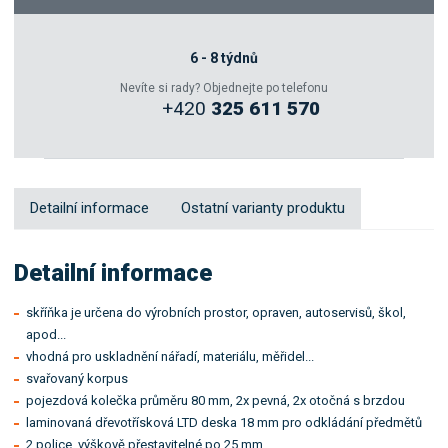
Poptat
Zeptejte se odborníka
6 - 8 týdnů
Nevíte si rady? Objednejte po telefonu
+420
325 611 570
Sdílet
Detailní informace
Ostatní varianty produktu
Detailní informace
skříňka je určena do výrobních prostor, opraven, autoservisů, škol,
apod...
vhodná pro uskladnění nářadí, materiálu, měřidel...
svařovaný korpus
pojezdová kolečka průměru 80 mm, 2x pevná, 2x otočná s brzdou
laminovaná dřevotřísková LTD deska 18 mm pro odkládání předmětů
2 police, výškově přestavitelné po 25 mm