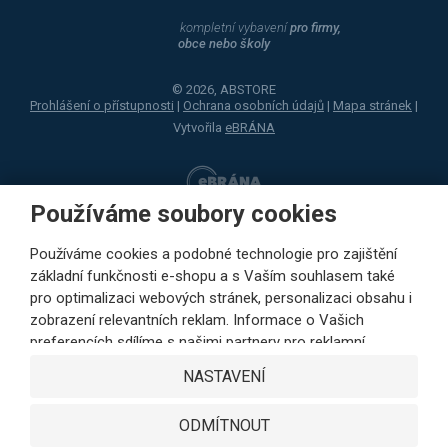
kompletní vybavení
pro firmy,
obce nebo školy
© 2026, ABSTORE
Prohlášení o přístupnosti
|
Ochrana osobních údajů
|
Mapa stránek
|
Vytvořila
eBRÁNA
Používáme soubory cookies
Používáme cookies a podobné technologie pro zajištění
základní funkčnosti e-shopu a s Vaším souhlasem také
pro optimalizaci webových stránek, personalizaci obsahu i
zobrazení relevantních reklam. Informace o Vašich
preferencích sdílíme s našimi partnery pro reklamní,
sociální sítě i podrobné analýzy pouze s Vaším souhlasem.
NASTAVENÍ
Partneři mohou tyto údaje v rámci personalizace reklamy
zkombinovat s dalšími daty, které jste jim poskytli při
ODMÍTNOUT
využívání jejich služeb. Kliknutím na tlačítko SOUHLASÍM