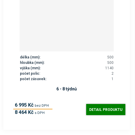
délka (mm):
500
hloubka (mm):
500
výška (mm):
1140
počet polic:
2
počet zásuvek:
1
6 - 8 týdnů
6 995 Kč
bez DPH
DETAIL PRODUKTU
8 464 Kč
s DPH