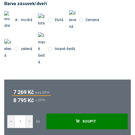
Barva zásuvek/dveří
modrá
žlutá
červená
zelená
tmavě šedá
7 269 Kč
bez DPH
8 795 Kč
s DPH
ks
KOUPIT