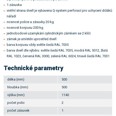
1 zásuvka
vnitřní strana dveří je vybavena Q-system perforací pro uchycení držáků
nářadí
nosnost police a zásuvky 20 kg
nosnost korpusu 200 kg
jednobodové uzamykání cylindrickým zámkem se 2 klíči
zámek je umístěn uprostřed dveří
barva korpusu vždy světle šedá RAL 7035
barva dveří dle výběru: světle šedá RAL 7035, modrá RAL 5012, žlutá
RAL 1023, červená RAL 3000, zelená RAL 6024, tmavě šedá RAL 7031
Technické parametry
délka (mm)
500
hloubka (mm)
500
výška (mm)
1140
počet polic
2
počet zásuvek
1