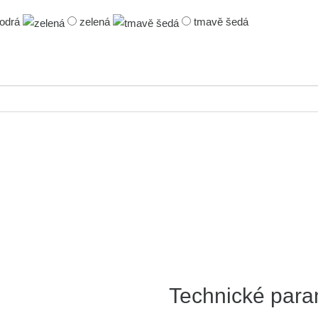
odrá
zelená
tmavě šedá
Technické para