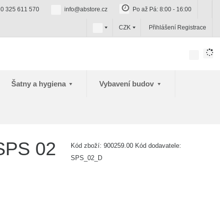
0 325 611 570
info@abstore.cz
Po až Pá: 8:00 - 16:00
c
CZK
Přihlášení
Registrace
z
Šatny a hygiena
Vybavení budov
 SPS 02
Kód zboží:
900259.00
Kód dodavatele:
SPS_02_D