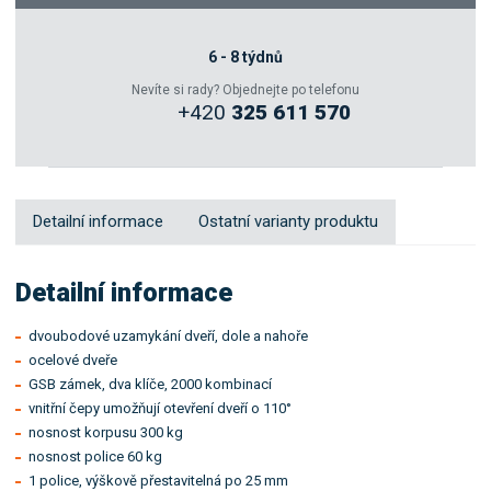
Zeptejte se odborníka
6 - 8 týdnů
Nevíte si rady? Objednejte po telefonu
+420
325 611 570
Sdílet
Detailní informace
Ostatní varianty produktu
Detailní informace
dvoubodové uzamykání dveří, dole a nahoře
ocelové dveře
GSB zámek, dva klíče, 2000 kombinací
vnitřní čepy umožňují otevření dveří o 110°
nosnost korpusu 300 kg
nosnost police 60 kg
1 police, výškově přestavitelná po 25 mm