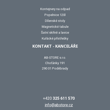
Kontejnery na odpad
Popelnice 120l
Dílenské stoly
Magnetické tabule
Šatní skříně a lavice
Kuřácké přístřešky
KONTAKT - KANCELÁŘE
AB-STORE s.r.o.
Choťánky 191
290 01 Poděbrady
+420
325 611 570
info@abstore.cz