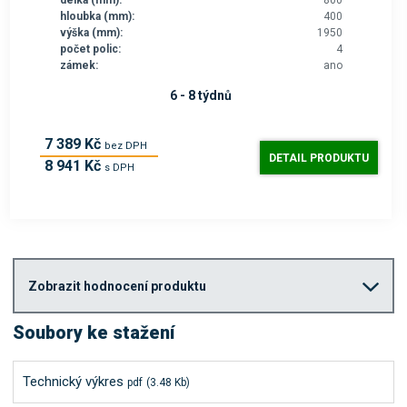
hloubka (mm):
400
výška (mm):
1950
počet polic:
4
zámek:
ano
6 - 8 týdnů
7 389 Kč
bez DPH
DETAIL PRODUKTU
8 941 Kč
s DPH
Zobrazit hodnocení produktu
Soubory ke stažení
Technický výkres
pdf
(3.48 Kb)