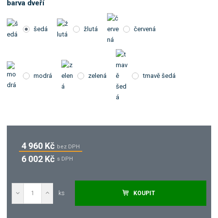
barva dveří
šedá
žlutá
červená
modrá
zelená
tmavě šedá
4 960 Kč
bez DPH
6 002 Kč
s DPH
ks
KOUPIT
Poptat