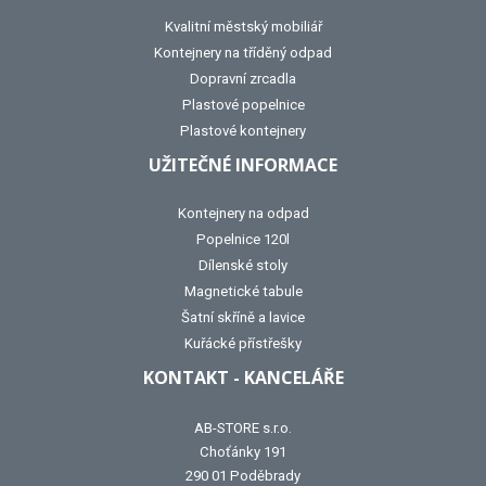
Kvalitní městský mobiliář
Kontejnery na tříděný odpad
Dopravní zrcadla
Plastové popelnice
Plastové kontejnery
UŽITEČNÉ INFORMACE
Kontejnery na odpad
Popelnice 120l
Dílenské stoly
Magnetické tabule
Šatní skříně a lavice
Kuřácké přístřešky
KONTAKT - KANCELÁŘE
AB-STORE s.r.o.
Choťánky 191
290 01 Poděbrady