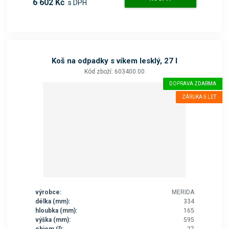
6 602 Kč
s DPH
Koš na odpadky s víkem lesklý, 27 l
Kód zboží: 603400.00
DOPRAVA ZDARMA
ZÁRUKA 5 LET
výrobce:
MERIDA
délka (mm):
334
hloubka (mm):
165
výška (mm):
595