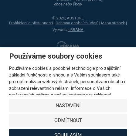
obce nebo školy
© 2026, ABSTORE
Prohlášení o přístupnosti
|
Ochrana osobních údajů
|
Mapa stránek
|
Vytvořila
eBRÁNA
Používáme soubory cookies
Používáme cookies a podobné technologie pro zajištění
základní funkčnosti e-shopu a s Vaším souhlasem také
pro optimalizaci webových stránek, personalizaci obsahu i
zobrazení relevantních reklam. Informace o Vašich
preferencích sdílíme s našimi partnery pro reklamní,
sociální sítě i podrobné analýzy pouze s Vaším souhlasem.
NASTAVENÍ
Partneři mohou tyto údaje v rámci personalizace reklamy
zkombinovat s dalšími daty, které jste jim poskytli při
ODMÍTNOUT
využívání jejich služeb. Kliknutím na tlačítko SOUHLASÍM
vyjádříte Váš souhlas s ukládáním cookies k výkonovým,
funkčním a marketingovým účelům a s předáváním údajů o
SOUHLASÍM