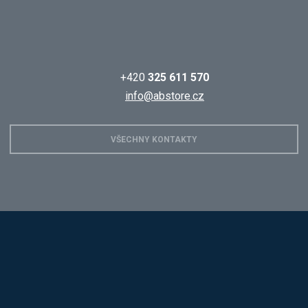
+420
325 611 570
info@abstore.cz
VŠECHNY KONTAKTY
Hobis