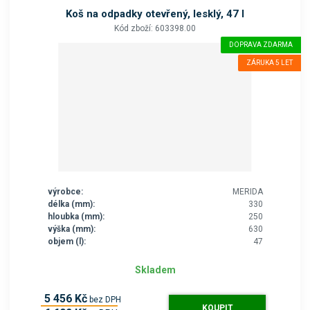
o
Koš na odpadky otevřený, lesklý, 47 l
k
Kód zboží: 603398.00
a
DOPRAVA ZDARMA
t
ZÁRUKA 5 LET
e
g
o
r
i
i
.
výrobce:
MERIDA
délka (mm):
330
hloubka (mm):
250
výška (mm):
630
objem (l):
47
Skladem
5 456 Kč
bez DPH
KOUPIT