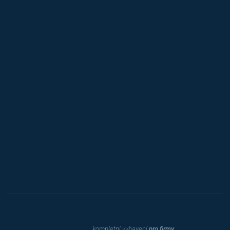
Alba
Kovos
Jansen D.
Mars
Triton
Toyota
Procity
Dahle
kompletní vybavení
pro firmy,