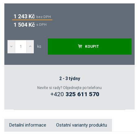
1 243 Kč
bez DPH
1 504 Kč
s DPH
ks
KOUPIT
Poptat
Zeptejte se odborníka
2 - 3 týdny
Nevíte si rady? Objednejte po telefonu
+420
325 611 570
Sdílet
Detailní informace
Ostatní varianty produktu