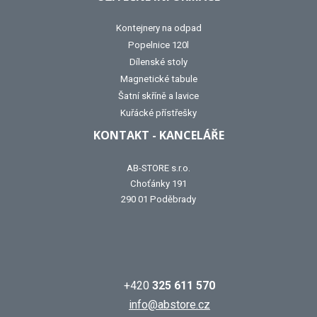
Kontejnery na odpad
Popelnice 120l
Dílenské stoly
Magnetické tabule
Šatní skříně a lavice
Kuřácké přístřešky
KONTAKT - KANCELÁŘE
AB-STORE s.r.o.
Choťánky 191
290 01 Poděbrady
+420
325 611 570
info@abstore.cz