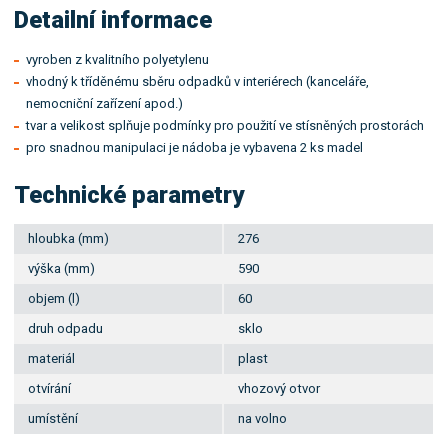
Detailní informace
vyroben z kvalitního polyetylenu
vhodný k tříděnému sběru odpadků v interiérech (kanceláře,
nemocniční zařízení apod.)
tvar a velikost splňuje podmínky pro použití ve stísněných prostorách
pro snadnou manipulaci je nádoba je vybavena 2 ks madel
Technické parametry
hloubka (mm)
276
výška (mm)
590
objem (l)
60
druh odpadu
sklo
materiál
plast
otvírání
vhozový otvor
umístění
na volno