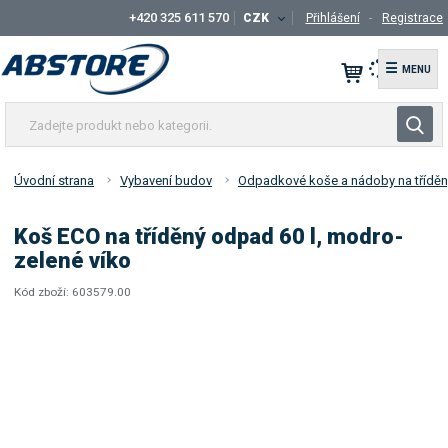
+420 325 611 570
CZK
Přihlášení
Registrace
☰
Z
V
a
y
d
h
e
Úvodní strana
Vybavení budov
Odpadkové koše a nádoby na třídě
l
j
t
e
Koš ECO na tříděný odpad 60 l, modro-
e
d
zelené víko
p
a
r
Kód zboží:
603579.00
t
K
o
ó
d
d
u
d
k
o
t
d
a
n
v
e