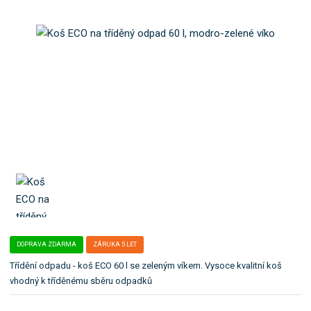
a
b
t
o
e
k
l
a
e
t
:
2
e
7
g
8
o
7
r
0
i
8
i
3
5
.
+
2
7
8
7
DOPRAVA ZDARMA
ZÁRUKA 5 LET
0
Třídění odpadu - koš ECO 60 l se zeleným víkem. Vysoce kvalitní koš
8
vhodný k tříděnému sběru odpadků
3
9