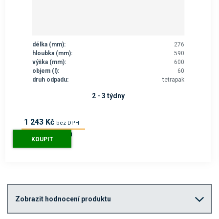
délka (mm):
276
hloubka (mm):
590
výška (mm):
600
objem (l):
60
druh odpadu:
tetrapak
2 - 3 týdny
1 243 Kč
bez DPH
1 504 Kč
s DPH
KOUPIT
Zobrazit hodnocení produktu