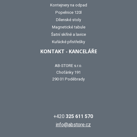
Kontejnery na odpad
Popelnice 120l
Dílenské stoly
Magnetické tabule
Šatní skříně a lavice
Kuřácké přístřešky
KONTAKT - KANCELÁŘE
AB-STORE s.r.o.
Choťánky 191
290 01 Poděbrady
+420
325 611 570
info@abstore.cz