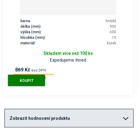
barva:
hnědá
délka (mm):
900
výška (mm):
600
hloubka (mm):
15
materiál:
korek
Skladem více než 100 ks
Expedujeme ihned
869 Kč
bez DPH
1 051 Kč
s DPH
KOUPIT
Zobrazit hodnocení produktu