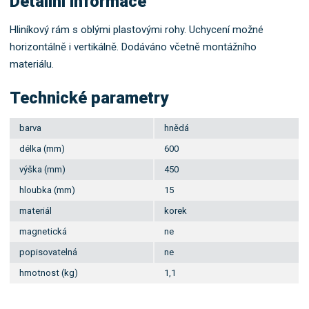
Detailní informace
Hliníkový rám s oblými plastovými rohy. Uchycení možné
horizontálně i vertikálně. Dodáváno včetně montážního
materiálu.
Technické parametry
barva
hnědá
délka (mm)
600
výška (mm)
450
hloubka (mm)
15
materiál
korek
magnetická
ne
popisovatelná
ne
hmotnost (kg)
1,1