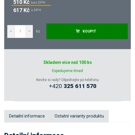
510 Kč
bez DPH
617 Kč
s DPH
ks
KOUPIT
Poptat
Skladem více než 100 ks
Zeptejte se odborníka
Expedujeme ihned
Nevíte si rady? Objednejte po telefonu
+420
325 611 570
Sdílet
Detailní informace
Ostatní varianty produktu