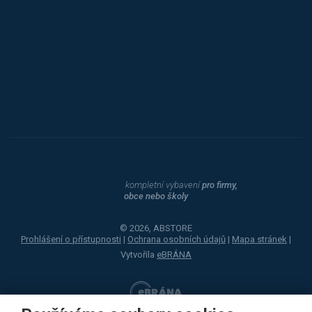
Procity
Dahle
kompletní vybavení
pro firmy,
obce nebo školy
© 2026, ABSTORE
Prohlášení o přístupnosti
|
Ochrana osobních údajů
|
Mapa stránek
|
Vytvořila
eBRÁNA