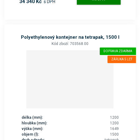
34 340 Kč
s DPH
Polyethylenový kontejner na tetrapak, 1500 l
Kód zboží: 703568.00
DOPRAVA ZDARMA
ZÁRUKA 5 LET
délka (mm):
1200
hloubka (mm):
1200
výška (mm):
1649
objem (l):
1500