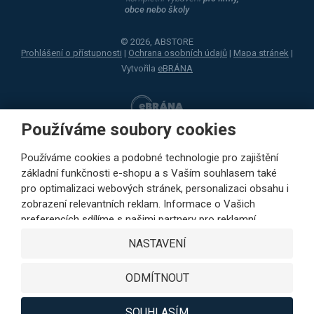
obce nebo školy
© 2026, ABSTORE
Prohlášení o přístupnosti
|
Ochrana osobních údajů
|
Mapa stránek
|
Vytvořila
eBRÁNA
Používáme soubory cookies
Používáme cookies a podobné technologie pro zajištění
základní funkčnosti e-shopu a s Vaším souhlasem také
pro optimalizaci webových stránek, personalizaci obsahu i
zobrazení relevantních reklam. Informace o Vašich
preferencích sdílíme s našimi partnery pro reklamní,
sociální sítě i podrobné analýzy pouze s Vaším souhlasem.
NASTAVENÍ
Partneři mohou tyto údaje v rámci personalizace reklamy
zkombinovat s dalšími daty, které jste jim poskytli při
ODMÍTNOUT
využívání jejich služeb. Kliknutím na tlačítko SOUHLASÍM
vyjádříte Váš souhlas s ukládáním cookies k výkonovým,
funkčním a marketingovým účelům a s předáváním údajů o
SOUHLASÍM