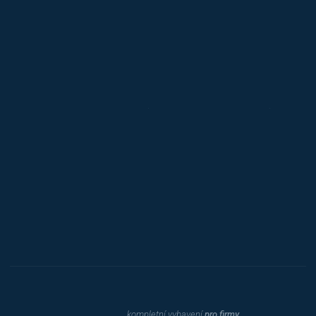
Alba
Kovos
Jansen D.
Mars
Triton
Toyota
Procity
Dahle
kompletní vybavení
pro firmy,