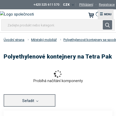
+420 325 611 570
CZK
Přihlášení
Registrace
☰
Z
V
a
y
d
h
e
Úvodní strana
Městský mobiliář
Polyethylenové kontejnery se spo
l
j
t
e
Polyethylenové kontejnery na Tetra Pak
e
d
p
a
r
t
o
d
Probíhá načítání komponenty
u
k
t
Seřadit
n
e
b