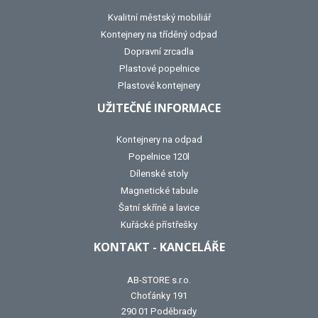
Kvalitní městský mobiliář
Kontejnery na tříděný odpad
Dopravní zrcadla
Plastové popelnice
Plastové kontejnery
UŽITEČNÉ INFORMACE
Kontejnery na odpad
Popelnice 120l
Dílenské stoly
Magnetické tabule
Šatní skříně a lavice
Kuřácké přístřešky
KONTAKT - KANCELÁŘE
AB-STORE s.r.o.
Choťánky 191
290 01 Poděbrady