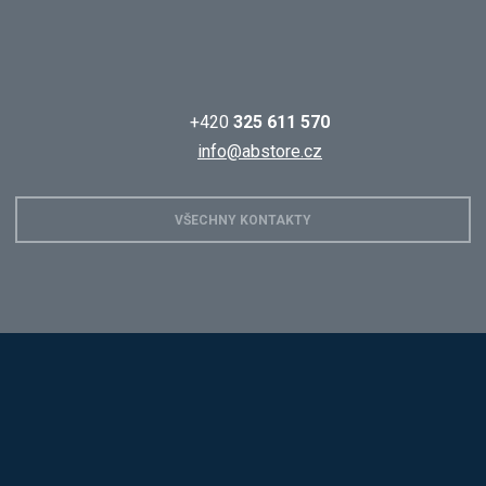
+420
325 611 570
info@abstore.cz
VŠECHNY KONTAKTY
Hobis