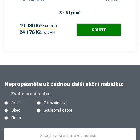
druh odpadu:
tetrapak
3 - 5 týdnů
19 980 Kč
bez DPH
KOUPIT
24 176 Kč
s DPH
Nepropásněte už žádnou další akční nabídku:
Zvolte prosím obor:
Škola
Zdravotnictví
Obec
Soukromá osoba
Firma