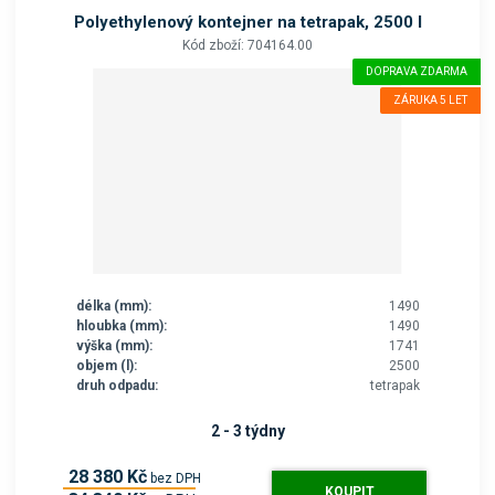
o
Polyethylenový kontejner na tetrapak, 2500 l
k
Kód zboží: 704164.00
a
DOPRAVA ZDARMA
t
ZÁRUKA 5 LET
e
g
o
r
i
i
.
délka (mm):
1490
hloubka (mm):
1490
výška (mm):
1741
objem (l):
2500
druh odpadu:
tetrapak
2 - 3 týdny
28 380 Kč
bez DPH
KOUPIT