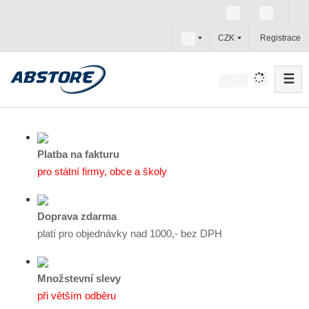
c
CZK
Registrace
z
☰
V
y
h
l
e
Platba na fakturu
d
pro státní firmy, obce a školy
a
t
Doprava zdarma
platí pro objednávky nad 1000,- bez DPH
Množstevní slevy
při větším odběru