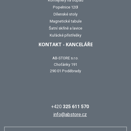
Kontejnery na odpad
Popelnice 120l
Dílenské stoly
Magnetické tabule
Šatní skříně a lavice
Kuřácké přístřešky
KONTAKT - KANCELÁŘE
AB-STORE s.r.o.
Choťánky 191
290 01 Poděbrady
+420
325 611 570
info@abstore.cz