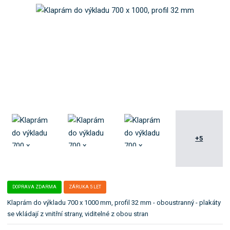
o
:
e
k
8
l
a
5
e
t
9
:
5
W
e
5
K
g
7
R
o
8
7
r
3
0
i
0
x
i
2
1
7
0
.
2
0
1
G
+5
3
2
DOPRAVA ZDARMA
ZÁRUKA 5 LET
Klaprám do výkladu 700 x 1000 mm, profil 32 mm - oboustranný - plakáty
se vkládají z vnitřní strany, viditelné z obou stran