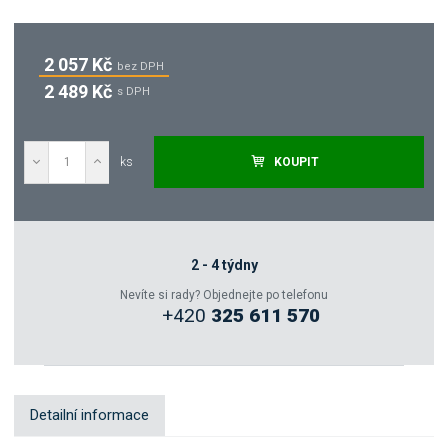
2 057 Kč
bez DPH
2 489 Kč
s DPH
ks
KOUPIT
Poptat
Zeptejte se odborníka
2 - 4 týdny
Nevíte si rady? Objednejte po telefonu
+420
325 611 570
Sdílet
Detailní informace