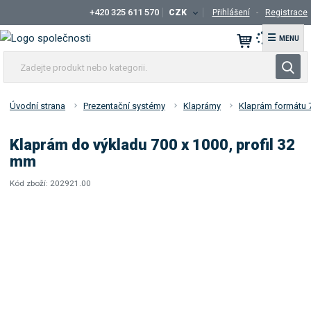
+420 325 611 570
CZK
Přihlášení
Registrace
☰
Z
V
a
y
d
h
e
Úvodní strana
Prezentační systémy
Klaprámy
Klaprám formátu 
l
j
t
e
Klaprám do výkladu 700 x 1000, profil 32
e
d
mm
p
a
r
Kód zboží:
202921.00
t
K
K
o
ó
ó
d
d
d
u
v
d
k
ý
o
t
r
d
o
a
n
b
v
e
c
a
b
e
t