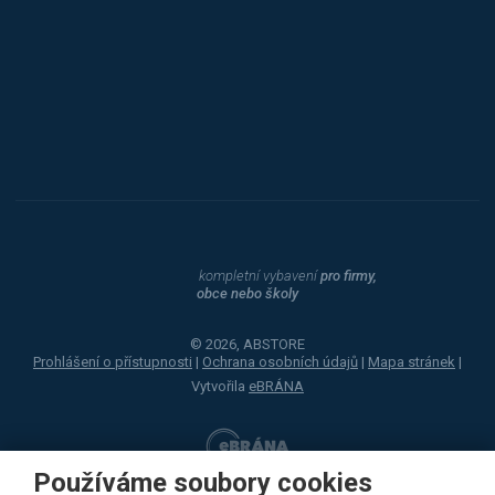
Procity
Dahle
kompletní vybavení
pro firmy,
obce nebo školy
© 2026, ABSTORE
Prohlášení o přístupnosti
|
Ochrana osobních údajů
|
Mapa stránek
|
Vytvořila
eBRÁNA
Používáme soubory cookies