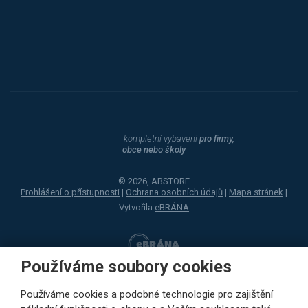
Dahle
kompletní vybavení
pro firmy,
obce nebo školy
© 2026, ABSTORE
Prohlášení o přístupnosti
|
Ochrana osobních údajů
|
Mapa stránek
|
Vytvořila
eBRÁNA
Používáme soubory cookies
Používáme cookies a podobné technologie pro zajištění