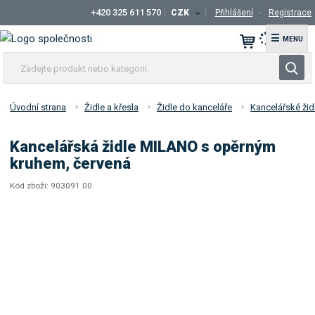
+420 325 611 570
CZK
Přihlášení
Registrace
☰
Z
V
a
y
d
h
e
Úvodní strana
Židle a křesla
Židle do kanceláře
Kancelářské ži
l
j
t
e
Kancelářská židle MILANO s opěrným
e
d
kruhem, červená
p
a
r
Kód zboží:
903091.00
t
K
o
ó
d
d
u
d
k
o
t
d
a
n
v
e
a
b
t