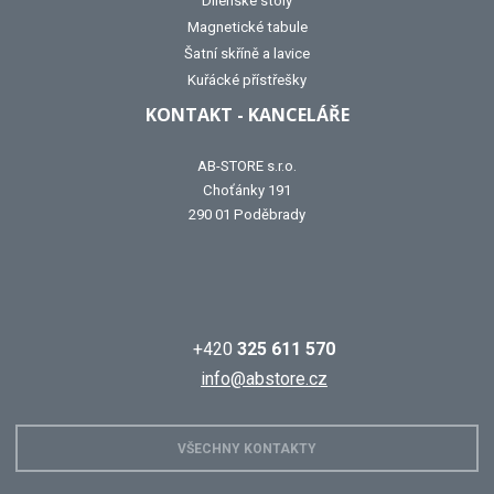
Dílenské stoly
Magnetické tabule
Šatní skříně a lavice
Kuřácké přístřešky
KONTAKT - KANCELÁŘE
AB-STORE s.r.o.
Choťánky 191
290 01 Poděbrady
+420
325 611 570
info@abstore.cz
VŠECHNY KONTAKTY