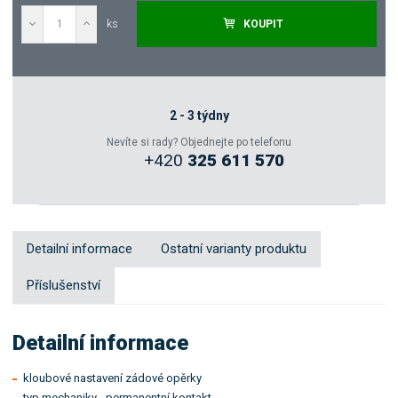
ks
KOUPIT
Poptat
Zeptejte se odborníka
2 - 3 týdny
Nevíte si rady? Objednejte po telefonu
+420
325 611 570
Sdílet
Detailní informace
Ostatní varianty produktu
Příslušenství
Detailní informace
kloubové nastavení zádové opěrky
typ mechaniky - permanentní kontakt