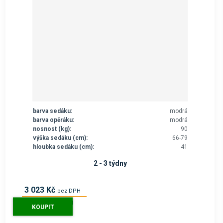
barva sedáku:
modrá
barva opěráku:
modrá
nosnost (kg):
90
výška sedáku (cm):
66-79
hloubka sedáku (cm):
41
2 - 3 týdny
3 023 Kč
bez DPH
3 658 Kč
s DPH
KOUPIT