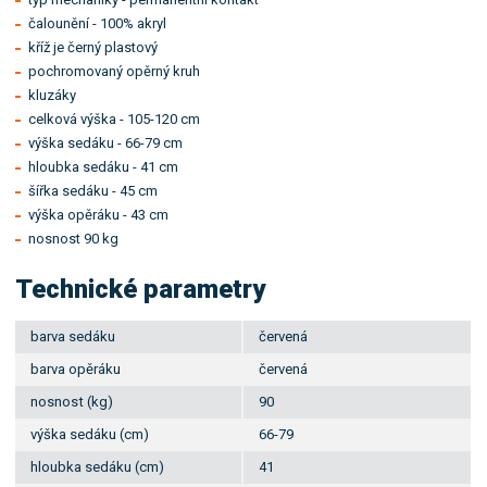
čalounění - 100% akryl
kříž je černý plastový
pochromovaný opěrný kruh
kluzáky
celková výška - 105-120 cm
výška sedáku - 66-79 cm
hloubka sedáku - 41 cm
šířka sedáku - 45 cm
výška opěráku - 43 cm
nosnost 90 kg
Technické parametry
barva sedáku
červená
barva opěráku
červená
nosnost (kg)
90
výška sedáku (cm)
66-79
hloubka sedáku (cm)
41