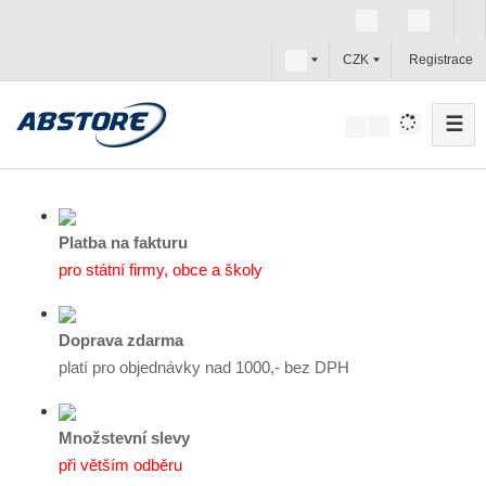
c
CZK
Registrace
z
☰
V
y
h
l
e
Platba na fakturu
d
pro státní firmy, obce a školy
a
t
Doprava zdarma
platí pro objednávky nad 1000,- bez DPH
Množstevní slevy
při větším odběru