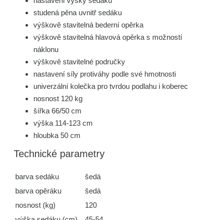
nastavení výšky sedáku
studená pěna uvnitř sedáku
výškově stavitelná bederní opěrka
výškově stavitelná hlavová opěrka s možností
náklonu
výškově stavitelné područky
nastavení síly protiváhy podle své hmotnosti
univerzální kolečka pro tvrdou podlahu i koberec
nosnost 120 kg
šířka 66/50 cm
výška 114-123 cm
hloubka 50 cm
Technické parametry
barva sedáku
šedá
barva opěráku
šedá
nosnost (kg)
120
výška sedáku (cm)
45-54