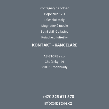
Kontejnery na odpad
Popelnice 120l
Dílenské stoly
Magnetické tabule
Šatní skříně a lavice
Kuřácké přístřešky
KONTAKT - KANCELÁŘE
AB-STORE s.r.o.
Choťánky 191
290 01 Poděbrady
+420
325 611 570
info@abstore.cz