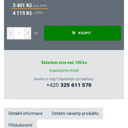
3 401 Kč
bez DPH
4 115 Kč
s DPH
ks
KOUPIT
Poptat
Skladem více než 100 ks
Zeptejte se odborníka
Expedujeme ihned
Nevíte si rady? Objednejte po telefonu
+420
325 611 570
Sdílet
Detailní informace
Ostatní varianty produktu
Příslušenství