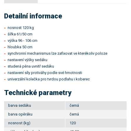
Detailní informace
nosnost 120 kg
šířka 61/50 cm
výška 96 - 106 cm
hloubka 50 cm
synchronní mechanismus lze zafixovat ve kterékoliv poloze
nastavení výšky sedáku
studená pěna uvnitř sedáku
nastavení síly protiváhy podle své hmotnosti
univerzální kolečka pro tvrdou podlahu i koberec
Technické parametry
barva sedáku
černá
barva opěráku
černá
nosnost (kg)
120