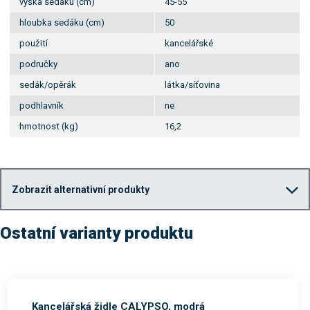
výška sedáku (cm)
45-55
hloubka sedáku (cm)
50
použití
kancelářské
područky
ano
sedák/opěrák
látka/síťovina
podhlavník
ne
hmotnost (kg)
16,2
Zobrazit alternativní produkty
Ostatní varianty produktu
Kancelářská židle CALYPSO, modrá