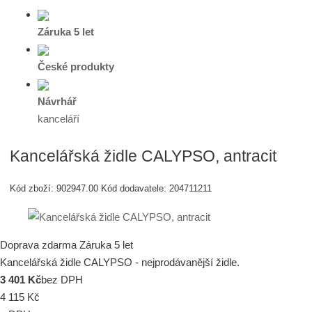
Záruka 5 let
České produkty
Návrhář
kanceláří
Kancelářská židle CALYPSO, antracit
Kód zboží:
902947.00
Kód dodavatele:
204711211
Doprava zdarma
Záruka 5 let
Kancelářská židle CALYPSO - nejprodávanější židle.
3 401 Kč
bez DPH
4 115 Kč