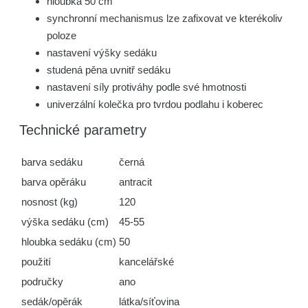
hloubka 50 cm
synchronní mechanismus lze zafixovat ve kterékoliv
poloze
nastavení výšky sedáku
studená pěna uvnitř sedáku
nastavení síly protiváhy podle své hmotnosti
univerzální kolečka pro tvrdou podlahu i koberec
Technické parametry
barva sedáku
černá
barva opěráku
antracit
nosnost (kg)
120
výška sedáku (cm)
45-55
hloubka sedáku (cm)
50
použití
kancelářské
područky
ano
sedák/opěrák
látka/síťovina