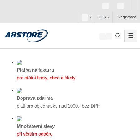
c
CZK
Registrace
z
☰
V
y
h
l
e
Platba na fakturu
d
pro státní firmy, obce a školy
a
t
Doprava zdarma
platí pro objednávky nad 1000,- bez DPH
Množstevní slevy
při větším odběru