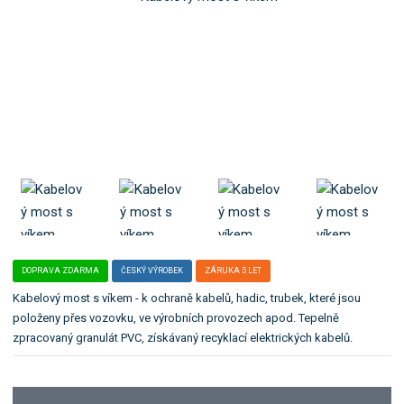
o
l
k
e
:
a
2
t
7
e
0
g
+
o
2
r
7
1
i
i
.
DOPRAVA ZDARMA
ČESKÝ VÝROBEK
ZÁRUKA 5 LET
Kabelový most s víkem - k ochraně kabelů, hadic, trubek, které jsou
položeny přes vozovku, ve výrobních provozech apod. Tepelně
zpracovaný granulát PVC, získávaný recyklací elektrických kabelů.