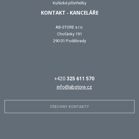
Kuřácké přístřešky
KONTAKT - KANCELÁŘE
AB-STORE s.r.o.
Choťánky 191
290 01 Poděbrady
+420
325 611 570
info@abstore.cz
VŠECHNY KONTAKTY