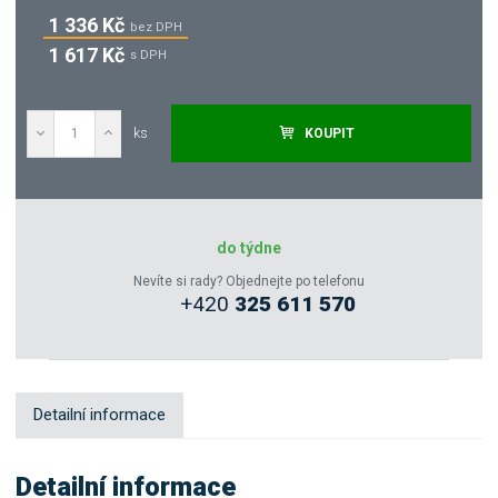
1 336 Kč
bez DPH
1 617 Kč
s DPH
ks
KOUPIT
Poptat
Zeptejte se odborníka
do týdne
Nevíte si rady? Objednejte po telefonu
+420
325 611 570
Sdílet
Detailní informace
Detailní informace