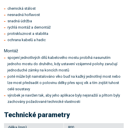
chemická stálost
nesnadná hořlavost
snadná údržba
rychlá montáž a demontáž
protiskluznost a stabilita
ochrana kabelů a hadic
Montáž
spojení jednotlivých dílů kabelového mostu probíhá nasunutím
jednoho mostu do druhého, kdy ustavení vzájemné polohy zaručují
jednoduché zámky na koncích mostů
poté může být nainstalováno víko buď na kažký jednotlivý most nebo
lze most předsadit o polovinu délky přes spoj vík a tím zvýšit tuhost
celé soustavy
výrobek je navržen tak, aby jeho aplikace byly nejsnažší a přitom byly
zachovány požadované technické vlastnosti
Technické parametry
délka (mm)
800