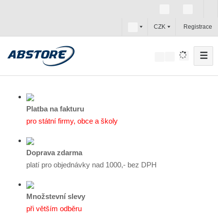
c
CZK
Registrace
z
☰
V
y
h
l
e
Platba na fakturu
d
pro státní firmy, obce a školy
a
t
Doprava zdarma
platí pro objednávky nad 1000,- bez DPH
Množstevní slevy
při větším odběru