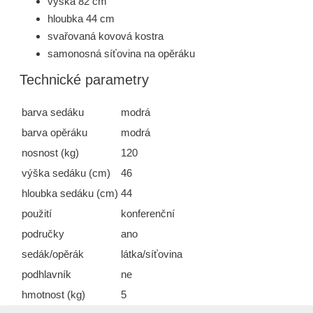
výška 82 cm
hloubka 44 cm
svařovaná kovová kostra
samonosná síťovina na opěráku
Technické parametry
barva sedáku
modrá
barva opěráku
modrá
nosnost (kg)
120
výška sedáku (cm)
46
hloubka sedáku (cm)
44
použití
konferenční
područky
ano
sedák/opěrák
látka/síťovina
podhlavník
ne
hmotnost (kg)
5