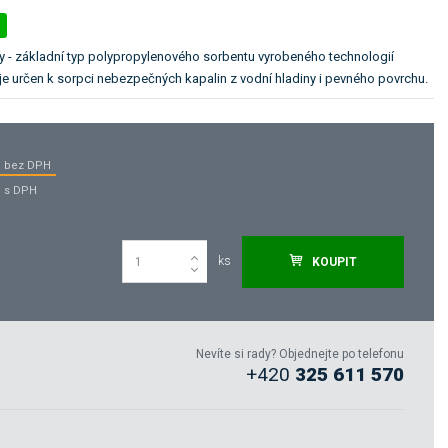
y - základní typ polypropylenového sorbentu vyrobeného technologií
 je určen k sorpci nebezpečných kapalin z vodní hladiny i pevného povrchu.
bez DPH
s DPH
ks
KOUPIT
Nevíte si rady? Objednejte po telefonu
+420
325 611 570