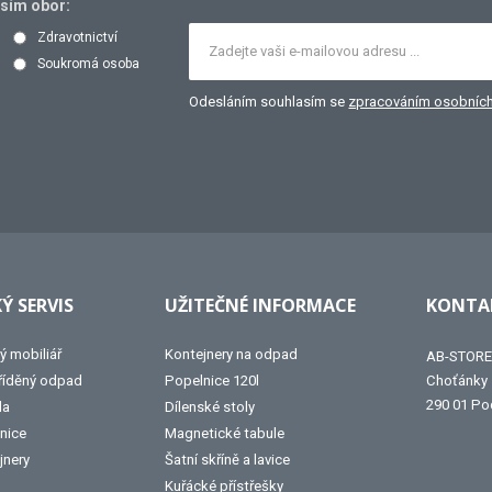
osím obor:
Zdravotnictví
Soukromá osoba
Odesláním souhlasím se
zpracováním osobních
Ý SERVIS
UŽITEČNÉ INFORMACE
KONTAK
ý mobiliář
Kontejnery na odpad
AB-STORE 
tříděný odpad
Popelnice 120l
Choťánky
290 01 Po
la
Dílenské stoly
nice
Magnetické tabule
jnery
Šatní skříně a lavice
Kuřácké přístřešky