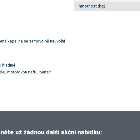
hmotnost (kg)
ená kapalina se samovolně neuvolní
í hladině
rolej, motorovou naftu, benzín.
ěte už žádnou další akční nabídku: