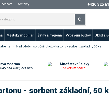
+420 325 6
T podpora
Kontakty
Z
Vyhledat
a
d
e
na
Městský mobiliář
Šatny a hygiena
Vybavení budov
Úklid a 
j
t
orbenty
Hydrofobní sorpční rohož v kartonu - sorbent základní, 50 ks
e
p
r
o
rava zdarma
Množstevní slevy
návky nad 1000,- bez DPH
při větším odběru
d
u
k
t
artonu - sorbent základní, 50 
n
e
b
o