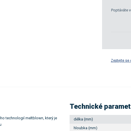
Poptáváte v
Zeptejte se 
Technické paramet
ho technologií meltblown, který je
délka (mm)
u
hloubka (mm)