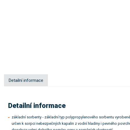
Detailní informace
Detailní informace
základní sorbenty - základní typ polypropylenového sorbentu vyrobené
určen k sorpci nebezpečných kapalin z vodní hladiny i pevného povrch
dosahuje velmi dobrého poměru ceny a sorpčních vlastností