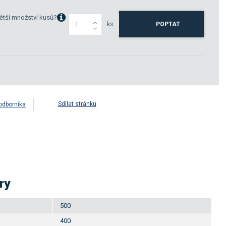
ětší množství kusů?
ks
POPTAT
Sdílet stránku
odborníka
ry
500
400