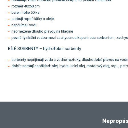
rozměr 40x50 cm
balení fólie 50 ks
sorbují ropné látky a oleje
nepřijímají vodu
neomezeně dlouho plavou na hladině
pevná fyzikální vazba mezi zachycenou kapalinoua sorbentem, zachyc
BÍLÉ SORBENTY – hydrofobní sorbenty
sorbenty nepřijímají vodu a vodné roztoky, dlouhodobě plavou na vodn
dobře sorbují například: olej, hydraulický olej, motorový olej, ropu, pet
Nepropásn