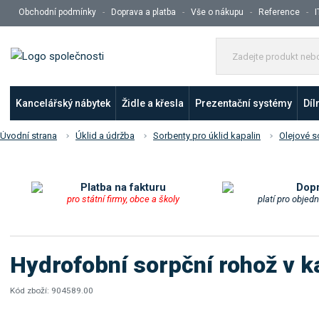
Obchodní podmínky
Doprava a platba
Vše o nákupu
Reference
I
Kancelářský nábytek
Židle a křesla
Prezentační systémy
Díl
Úvodní strana
Úklid a údržba
Sorbenty pro úklid kapalin
Olejové s
Platba na fakturu
Dop
pro státní firmy, obce a školy
platí pro objed
Hydrofobní sorpční rohož v k
Kód zboží:
904589.00
K