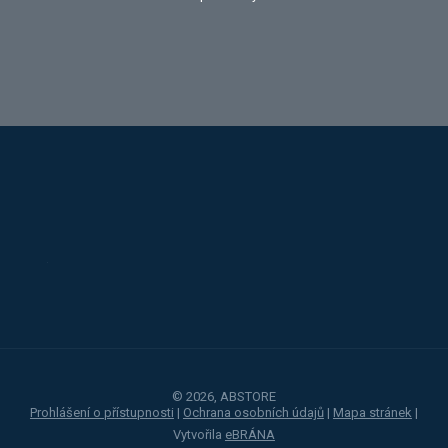
Alba
Kovos
Jansen
Toyota
Procity
© 2026, ABSTORE
Prohlášení o přístupnosti
|
Ochrana osobních údajů
|
Mapa stránek
|
Vytvořila
eBRÁNA