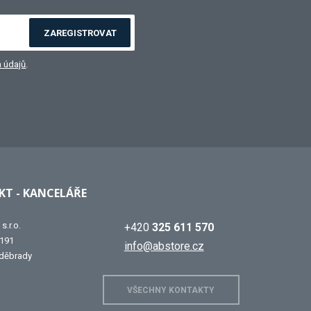
ZAREGISTROVAT
 údajů
.
T - KANCELÁŘE
s.r.o.
+420
325 611 570
 191
info@abstore.cz
děbrady
VŠECHNY KONTAKTY