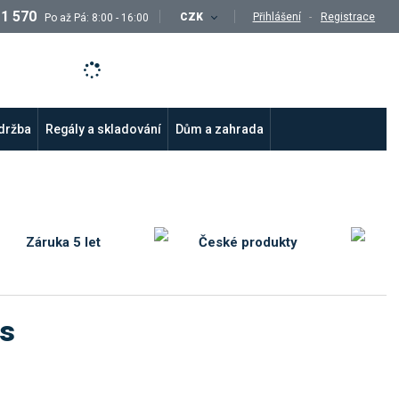
11 570
CZK
Přihlášení
Registrace
Po až Pá: 8:00 - 16:00
údržba
Regály a skladování
Dům a zahrada
Záruka 5 let
České produkty
ks