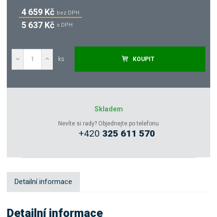
4 659 Kč
bez DPH
5 637 Kč
s DPH
ks
KOUPIT
Poptat
Zeptejte se odborníka
Skladem
Nevíte si rady? Objednejte po telefonu
+420
325 611 570
Sdílet
Detailní informace
Detailní informace