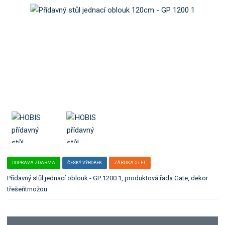
o
e
k
l
a
e
t
:
G
e
P
g
1
o
2
r
0
i
0
i
1
.
DOPRAVA ZDARMA
ČESKÝ VÝROBEK
ZÁRUKA 5 LET
Přídavný stůl jednací oblouk - GP 1200 1, produktová řada Gate, dekor
třešeňtrnožou