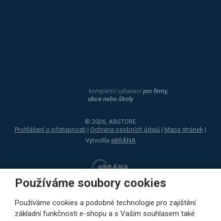
Dahle
kompletní vybavení
pro firmy,
obce nebo školy
© 2026, ABSTORE
Prohlášení o přístupnosti
|
Ochrana osobních údajů
|
Mapa stránek
|
Vytvořila
eBRÁNA
Používáme soubory cookies
Používáme cookies a podobné technologie pro zajištění
základní funkčnosti e-shopu a s Vaším souhlasem také