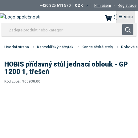
+420 325 611 570
CZK
Přihlášení
Registrace
☰
Z
V
a
y
d
h
e
Úvodní strana
Kancelářský nábytek
Kancelářské stoly
Rohové a
l
j
t
e
HOBIS přídavný stůl jednací oblouk - GP
e
d
1200 1, třešeň
p
a
r
Kód zboží:
903938.00
t
K
o
ó
d
d
u
d
k
o
t
d
a
n
v
e
a
b
t