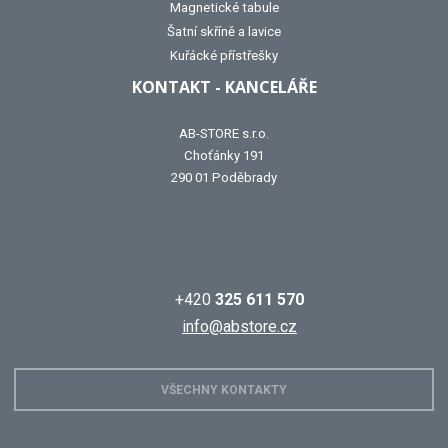
Magnetické tabule
Šatní skříně a lavice
Kuřácké přístřešky
KONTAKT - KANCELÁŘE
AB-STORE s.r.o.
Choťánky 191
290 01 Poděbrady
+420
325 611 570
info@abstore.cz
VŠECHNY KONTAKTY