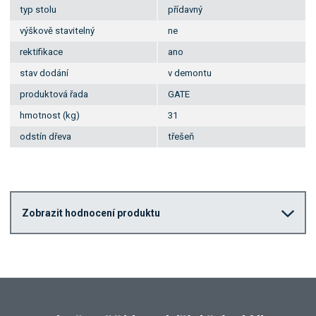
typ stolu
přídavný
výškově stavitelný
ne
rektifikace
ano
stav dodání
v demontu
produktová řada
GATE
hmotnost (kg)
31
odstín dřeva
třešeň
Zobrazit hodnocení produktu