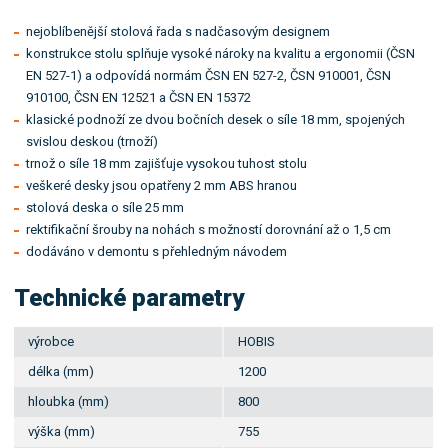
nejoblíbenější stolová řada s nadčasovým designem
konstrukce stolu splňuje vysoké nároky na kvalitu a ergonomii (ČSN
EN 527-1) a odpovídá normám ČSN EN 527-2, ČSN 910001, ČSN
910100, ČSN EN 12521 a ČSN EN 15372
klasické podnoží ze dvou bočních desek o síle 18 mm, spojených
svislou deskou (trnoží)
trnož o síle 18 mm zajišťuje vysokou tuhost stolu
veškeré desky jsou opatřeny 2 mm ABS hranou
stolová deska o síle 25 mm
rektifikační šrouby na nohách s možností dorovnání až o 1,5 cm
dodáváno v demontu s přehledným návodem
Technické parametry
výrobce
HOBIS
délka (mm)
1200
hloubka (mm)
800
výška (mm)
755